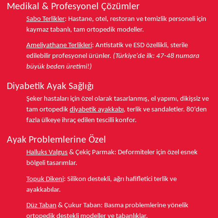
Medikal & Profesyonel Çözümler
Sabo Terlikler
:
Hastane, otel, restoran ve temizlik personeli için
kaymaz tabanlı, tam ortopedik modeller.
Ameliyathane Terlikleri
:
Antistatik ve ESD özellikli, sterile
edilebilir profesyonel ürünler.
(Türkiye'de ilk: 47-48 numara
büyük beden üretimi!)
Diyabetik Ayak Sağlığı
Şeker hastaları için özel olarak tasarlanmış, el yapımı, dikişsiz ve
tam ortopedik
diyabetik ayakkabı
, terlik ve sandaletler.
80'den
fazla ülkeye
ihraç edilen tescilli konfor.
Ayak Problemlerine Özel
Halluks Valgus
& Çekiç Parmak:
Deformiteler için özel esnek
bölgeli tasarımlar.
Topuk Dikeni
:
Silikon destekli, ağrı hafifletici terlik ve
ayakkabılar.
Düz Taban
& Çukur Taban:
Basma problemlerine yönelik
ortopedik destekli modeller ve tabanlıklar.