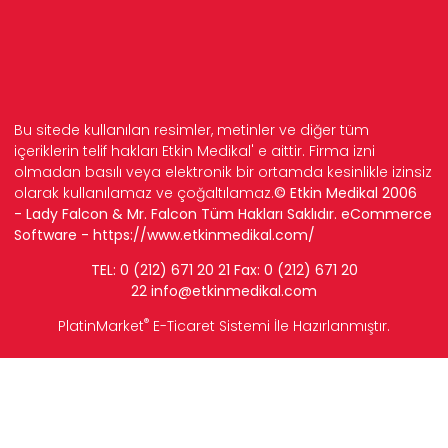
Bu sitede kullanılan resimler, metinler ve diğer tüm
içeriklerin telif hakları Etkin Medikal' e aittir. Firma izni
olmadan basılı veya elektronik bir ortamda kesinlikle izinsiz
olarak kullanılamaz ve çoğaltılamaz.
© Etkin Medikal 2006
- Lady Falcon & Mr. Falcon Tüm Hakları Saklıdır. eCommerce
Software -
https://www.etkinmedikal.com/
TEL: 0 (212) 671 20 21 Fax: 0 (212) 671 20
22
info
@etkinmedikal.com
®
PlatinMarket
E-Ticaret Sistemi
İle Hazırlanmıştır.