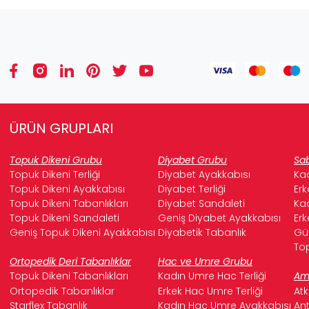
ÜRÜN GRUPLARI
Topuk Dikeni Grubu
Diyabet Grubu
Sab
Topuk Dikeni Terliği
Diyabet Ayakkabısı
Kad
Topuk Dikeni Ayakkabısı
Diyabet Terliği
Erk
Topuk Dikeni Tabanlıkları
Diyabet Sandaleti
Kad
Topuk Dikeni Sandaleti
Geniş Diyabet Ayakkabısı
Erk
Geniş Topuk Dikeni Ayakkabısı
Diyabetik Tabanlık
Güv
Top
Ortopedik Deri Tabanlıklar
Hac ve Umre Grubu
Topuk Dikeni Tabanlıkları
Kadın Umre Hac Terliği
Ame
Ortopedik Tabanlıklar
Erkek Hac Umre Terliği
Atk
Starflex Tabanlık
Kadın Hac Umre Ayakkabısı
Ant