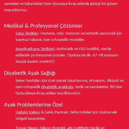
sandalet ve tabanlıkları
tüm dünyaya ihraç ederek
global bir güven
inşa ediyoruz.
Medikal & Profesyonel Çözümler
Sabo Terlikler
:
Hastane, otel, restoran ve temizlik personeli için
kaymaz tabanlı, tam ortopedik modeller.
Ameliyathane Terlikleri
:
Antistatik ve ESD özellikli, sterile
edilebilir profesyonel ürünler.
(Türkiye'de ilk: 47-48 numara
büyük beden üretimi!)
Diyabetik Ayak Sağlığı
Şeker hastaları için özel olarak tasarlanmış, el yapımı, dikişsiz ve
tam ortopedik
diyabetik ayakkabı
, terlik ve sandaletler.
80'den
fazla ülkeye
ihraç edilen tescilli konfor.
Ayak Problemlerine Özel
Halluks Valgus
& Çekiç Parmak:
Deformiteler için özel esnek
bölgeli tasarımlar.
Topuk Dikeni
:
Silikon destekli, ağrı hafifletici terlik ve