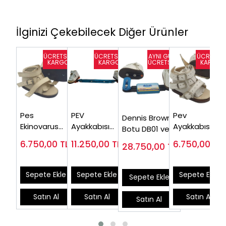
İlginizi Çekebilecek Diğer Ürünler
Pes
PEV
Pev
Dennis Brown
Ekinovarus
Ayakkabısı
Ayakkabısı
Botu DB01 ve
Çarpık Ayak
DB02 ve
DB-02
Ayarlanabilir
6.750,00
TL
11.250,00
TL
6.750,00
TL
28.750,00
TL
Ayakkabısı
Hareketli
Avrupa Ateli
DB03
Ortez
Sepete Ekle
Sepete Ekle
Sepete Ekle
Sepete Ekle
Satın Al
Satın Al
Satın Al
Satın Al