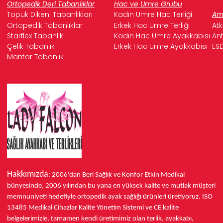
Ortopedik Deri Tabanlıklar
Hac ve Umre Grubu
Topuk Dikeni Tabanlıkları
Kadın Umre Hac Terliği
Ame
Ortopedik Tabanlıklar
Erkek Hac Umre Terliği
Atk
Starflex Tabanlık
Kadın Hac Umre Ayakkabısı
Ant
Çelik Tabanlık
Erkek Hac Umre Ayakkabısı
ESD
Mantar Tabanlık
Hakkımızda
: 2006'dan Beri Sağlık ve Konfor
Etkin Medikal
bünyesinde,
2006 yılından bu yana
en yüksek kalite ve mutlak müşteri
memnuniyeti hedefiyle ortopedik ayak sağlığı ürünleri üretiyoruz.
ISO
13485
Medikal Cihazlar Kalite Yönetim Sistemi ve
CE
kalite
belgelerimizle, tamamen kendi üretimimiz olan terlik, ayakkabı,