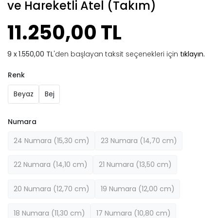
ve Hareketli Atel (Takım)
11.250,00 TL
1.550,00 TL
'den başlayan taksit seçenekleri için
tıklayın.
Renk
Beyaz
Bej
Numara
24 Numara (15,30 cm)
23 Numara (14,70 cm)
22 Numara (14,10 cm)
21 Numara (13,50 cm)
20 Numara (12,70 cm)
19 Numara (12,00 cm)
18 Numara (11,30 cm)
17 Numara (10,80 cm)