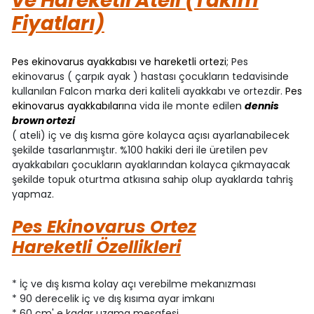
ve Hareketli Ateli (Takım
Fiyatları)
Pes ekinovarus ayakkabısı ve hareketli ortezi
; Pes
ekinovarus ( çarpık ayak ) hastası çocukların tedavisinde
kullanılan Falcon marka deri kaliteli ayakkabı ve ortezdir.
Pes
ekinovarus ayakkabıları
na vida ile monte edilen
dennis
brown ortezi
( ateli) iç ve dış kısma göre kolayca açısı ayarlanabilecek
şekilde tasarlanmıştır. %100 hakiki deri ile üretilen pev
ayakkabıları çocukların ayaklarından kolayca çıkmayacak
şekilde topuk oturtma atkısına sahip olup ayaklarda tahriş
yapmaz.
Pes Ekinovarus Ortez
Hareketli Özellikleri
* İç ve dış kısma kolay açı verebilme mekanızması
* 90 derecelik iç ve dış kısıma ayar imkanı
* 60 cm' e kadar uzama mesafesi