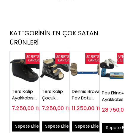
KATEGORİNİN EN ÇOK SATAN
ÜRÜNLERİ
Ters Kalıp
Ters Kalıp
Dennis Brown
Pes Ekinovaru
Ayakkabısı
Çocuk
Pev Botu
Ayakkabısı
CF01
Sandaleti
DB03 ve Sabit
DB03 ve
7.250,00
TL
7.250,00
TL
11.250,00
TL
28.750,00
T
CF02 (Ters
Atel (Takım
Dorsifleksiyon
Bot)
Fiyatı)
Avrupa Atel
Sepete Ekle
Sepete Ekle
Sepete Ekle
Sepete Ekle