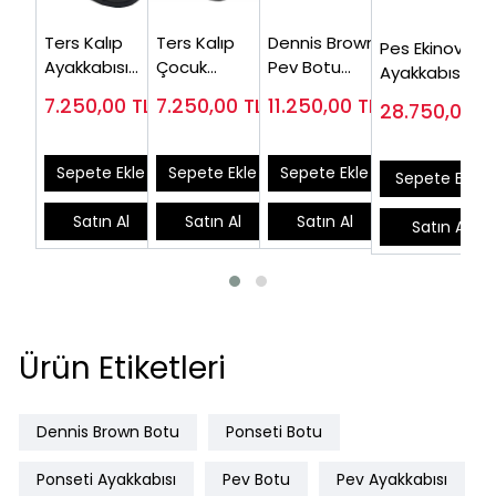
Ters Kalıp
Ters Kalıp
Dennis Brown
Pes Ekinovaru
Ayakkabısı
Çocuk
Pev Botu
Ayakkabısı
CF01
Sandaleti
DB03 ve Sabit
DB03 ve
7.250,00
TL
7.250,00
TL
11.250,00
TL
28.750,00
T
CF02 (Ters
Atel (Takım
Dorsifleksiyon
Bot)
Fiyatı)
Avrupa Atel
Sepete Ekle
Sepete Ekle
Sepete Ekle
Sepete Ekle
Satın Al
Satın Al
Satın Al
Satın Al
Ürün Etiketleri
Dennis Brown Botu
Ponseti Botu
Ponseti Ayakkabısı
Pev Botu
Pev Ayakkabısı