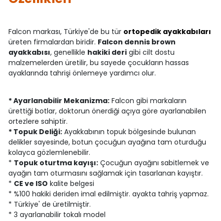
Falcon markası, Türkiye'de bu tür
ortopedik ayakkabıları
üreten firmalardan biridir.
Falcon dennis brown
ayakkabısı
, genellikle
hakiki deri
gibi cilt dostu
malzemelerden üretilir, bu sayede çocukların hassas
ayaklarında tahrişi önlemeye yardımcı olur.
* Ayarlanabilir Mekanizma:
Falcon gibi markaların
ürettiği botlar, doktorun önerdiği açıya göre ayarlanabilen
ortezlere sahiptir.
* Topuk Deliği:
Ayakkabının topuk bölgesinde bulunan
delikler sayesinde, botun çocuğun ayağına tam oturduğu
kolayca gözlemlenebilir.
*
Topuk oturtma kayışı:
Çocuğun ayağını sabitlemek ve
ayağın tam oturmasını sağlamak için tasarlanan kayıştır.
*
CE ve ISO
kalite belgesi
* %100 hakiki deriden imal edilmiştir. ayakta tahriş yapmaz.
* Türkiye' de üretilmiştir.
* 3 ayarlanabilir tokalı model