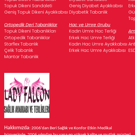
Topuk Dikeni Sandaleti
Geniş Diyabet Ayakkabısı
Erk
Geniş Topuk Dikeni Ayakkabısı
Diyabetik Tabanlık
Güv
Top
Ortopedik Deri Tabanlıklar
Hac ve Umre Grubu
Topuk Dikeni Tabanlıkları
Kadın Umre Hac Terliği
Ame
Ortopedik Tabanlıklar
Erkek Hac Umre Terliği
Atk
Starflex Tabanlık
Kadın Hac Umre Ayakkabısı
Ant
Çelik Tabanlık
Erkek Hac Umre Ayakkabısı
ESD
Mantar Tabanlık
Hakkımızda
: 2006'dan Beri Sağlık ve Konfor
Etkin Medikal
bünyesinde,
2006 yılından bu yana
en yüksek kalite ve mutlak müşteri