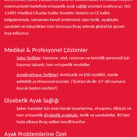
memnuniyeti hedefiyle ortopedik ayak sağlığı ürünleri üretiyoruz.
ISO
13485
Medikal Cihazlar Kalite Yönetim Sistemi ve
CE
kalite
belgelerimizle, tamamen kendi üretimimiz olan terlik, ayakkabı,
sandalet ve tabanlıkları
tüm dünyaya ihraç ederek
global bir güven
inşa ediyoruz.
Medikal & Profesyonel Çözümler
Sabo Terlikler
:
Hastane, otel, restoran ve temizlik personeli için
kaymaz tabanlı, tam ortopedik modeller.
Ameliyathane Terlikleri
:
Antistatik ve ESD özellikli, sterile
edilebilir profesyonel ürünler.
(Türkiye'de ilk: 47-48 numara
büyük beden üretimi!)
Diyabetik Ayak Sağlığı
Şeker hastaları için özel olarak tasarlanmış, el yapımı, dikişsiz ve
tam ortopedik
diyabetik ayakkabı
, terlik ve sandaletler.
80'den
fazla ülkeye
ihraç edilen tescilli konfor.
Ayak Problemlerine Özel