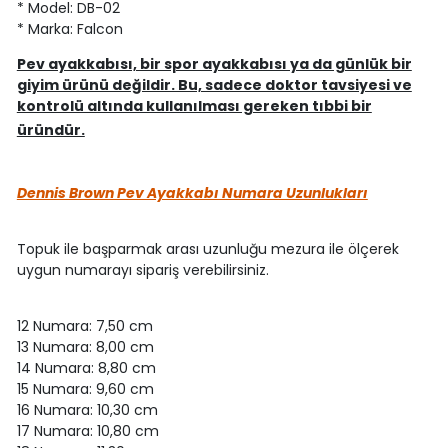
* Model: DB-02
* Marka: Falcon
Pev ayakkabısı, bir spor ayakkabısı ya da günlük bir
giyim ürünü değildir. Bu, sadece doktor tavsiyesi ve
kontrolü altında kullanılması gereken tıbbi bir
üründür.
Dennis Brown Pev Ayakkabı Numara Uzunlukları
Topuk ile başparmak arası uzunluğu mezura ile ölçerek
uygun numarayı sipariş verebilirsiniz.
12 Numara: 7,50 cm
13 Numara: 8,00 cm
14 Numara: 8,80 cm
15 Numara: 9,60 cm
16 Numara: 10,30 cm
17 Numara: 10,80 cm