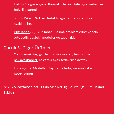
Halluks Valgus
& Çekiç Parmak:
Deformiteler için özel esnek
bölgeli tasarımlar.
Topuk Dikeni
:
Silikon destekli, ağrı hafifletici terlik ve
ayakkabılar.
Düz Taban
& Çukur Taban:
Basma problemlerine yönelik
ortopedik destekli modeller ve tabanlıklar.
Çocuk & Diğer Ürünler
Çocuk Ayak Sağlığı:
Dennis Brown ateli,
ters bot
ve
pev ayakkabıları
ile çarpık ayak tedavisine destek.
Fonksiyonel Modeller:
Zayıflama terliği
ve ayakkabısı
modellerimiz.
© 2026 ladyfalcon.net - Etkin Medikal Dış Tic. Ltd. Şti. Tüm Hakları
Saklıdır.