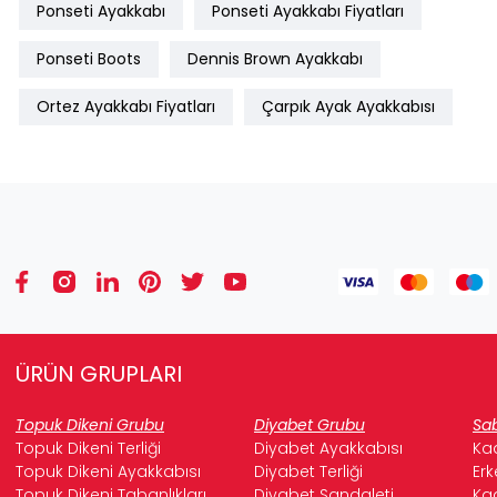
Ponseti Ayakkabı
Ponseti Ayakkabı Fiyatları
Ponseti Boots
Dennis Brown Ayakkabı
Ortez Ayakkabı Fiyatları
Çarpık Ayak Ayakkabısı
ÜRÜN GRUPLARI
Topuk Dikeni Grubu
Diyabet Grubu
Sab
Topuk Dikeni Terliği
Diyabet Ayakkabısı
Kad
Topuk Dikeni Ayakkabısı
Diyabet Terliği
Erk
Topuk Dikeni Tabanlıkları
Diyabet Sandaleti
Kad