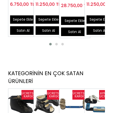
Çarpık Ayak
DB02 ve
Hareketli
Ayarlanabilir
6.750,00
TL
11.250,00
TL
11.250,00
TL
28.750,00
TL
Ayakkabısı
Hareketli
Ortezi DB01
Avrupa Ateli
DB03
Ortez
(Takım)
Sepete Ekle
Sepete Ekle
Sepete Ekle
Sepete Ekle
Satın Al
Satın Al
Satın Al
Satın Al
KATEGORİNİN EN ÇOK SATAN
ÜRÜNLERİ