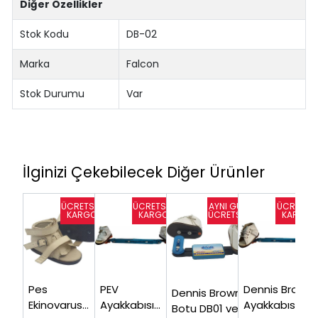
Diğer Özellikler
Stok Kodu
DB-02
Marka
Falcon
Stok Durumu
Var
İlginizi Çekebilecek Diğer Ürünler
Pes
PEV
Dennis Brown
Dennis Brown
Ekinovarus
Ayakkabısı
Ayakkabısı ve
Botu DB01 ve