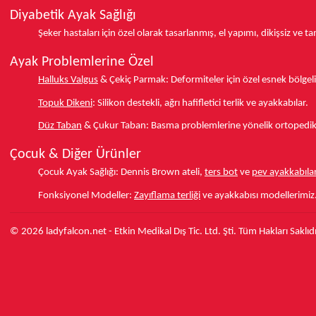
Diyabetik Ayak Sağlığı
Şeker hastaları için özel olarak tasarlanmış, el yapımı, dikişsiz ve 
Ayak Problemlerine Özel
Halluks Valgus
& Çekiç Parmak:
Deformiteler için özel esnek bölgeli
Topuk Dikeni
:
Silikon destekli, ağrı hafifletici terlik ve ayakkabılar.
Düz Taban
& Çukur Taban:
Basma problemlerine yönelik ortopedik d
Çocuk & Diğer Ürünler
Çocuk Ayak Sağlığı:
Dennis Brown ateli,
ters bot
ve
pev ayakkabılar
Fonksiyonel Modeller:
Zayıflama terliği
ve ayakkabısı modellerimiz
© 2026 ladyfalcon.net - Etkin Medikal Dış Tic. Ltd. Şti. Tüm Hakları Saklıdı