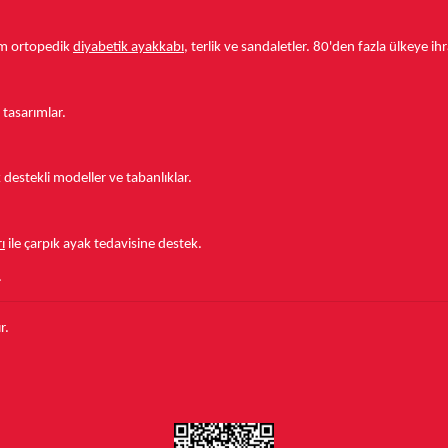
tam ortopedik
diyabetik ayakkabı
, terlik ve sandaletler.
80'den fazla ülkeye
ihr
 tasarımlar.
estekli modeller ve tabanlıklar.
ı
ile çarpık ayak tedavisine destek.
.
r.