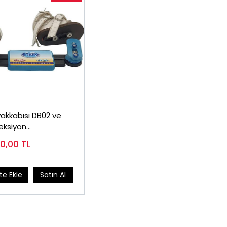
akkabısı DB02 ve
leksiyon
nabilir Ortez
50,00
TL
e Ekle
Satın Al