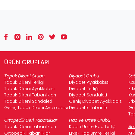
ÜRÜN GRUPLARI
Topuk Dikeni Grubu
Diyabet Grubu
Sab
Topuk Dikeni Terliği
Diyabet Ayakkabısı
Kad
Topuk Dikeni Ayakkabısı
Diyabet Terliği
Erk
Topuk Dikeni Tabanlıkları
Diyabet Sandaleti
Kad
Topuk Dikeni Sandaleti
Geniş Diyabet Ayakkabısı
Erk
Geniş Topuk Dikeni Ayakkabısı
Diyabetik Tabanlık
Güv
Top
Ortopedik Deri Tabanlıklar
Hac ve Umre Grubu
Topuk Dikeni Tabanlıkları
Kadın Umre Hac Terliği
Ame
Ortopedik Tabanlıklar
Erkek Hac Umre Terliği
Atk