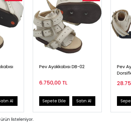
kabısı
Pev Ayakkabısı DB-02
Pev Ay
Dorsif
Ayarla
6.750,00
TL
28.7
Satın Al
Sepete Ekle
Satın Al
Sepet
ürün listeleniyor.