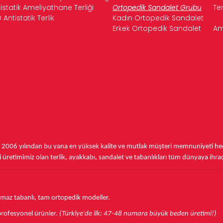
istatik Ameliyathane Terliği
Ortopedik Sandalet Grubu
Te
 Antistatik Terlik
Kadın Ortopedik Sandalet
Erkek Ortopedik Sandalet
Am
,
2006 yılından bu yana
en yüksek kalite ve mutlak müşteri memnuniyeti hede
üretimimiz olan terlik, ayakkabı, sandalet ve tabanlıkları
tüm dünyaya ihra
aymaz tabanlı, tam ortopedik modeller.
r profesyonel ürünler.
(Türkiye'de ilk: 47-48 numara büyük beden üretimi!)