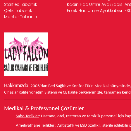
Starflex Tabanlık
Kadın Hac Umre Ayakkabısı
Ant
Çelik Tabanlık
Erkek Hac Umre Ayakkabısı
ESD
Mantar Tabanlık
Hakkımızda
: 2006'dan Beri Sağlık ve Konfor
Etkin Medikal bünyesinde
Cihazlar Kalite Yönetim Sistemi ve
CE
kalite belgelerimizle, tamamen kendi 
Medikal & Profesyonel Çözümler
Sabo Terlikler
:
Hastane, otel, restoran ve temizlik personeli için k
Ameliyathane Terlikleri
:
Antistatik ve ESD özellikli, sterile edilebili