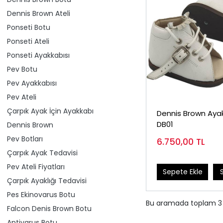
Dennis Brown Ateli
Ponseti Botu
Ponseti Ateli
Ponseti Ayakkabısı
Pev Botu
Pev Ayakkabısı
Pev Ateli
Çarpık Ayak İçin Ayakkabı
Dennis Brown Ayak
DB01
Dennis Brown
Pev Botları
6.750,00
TL
Çarpık Ayak Tedavisi
Pev Ateli Fiyatları
Sepete Ekle
Çarpık Ayaklığı Tedavisi
Pes Ekinovarus Botu
Bu aramada toplam
3
Falcon Denis Brown Botu
Antivarus Botu