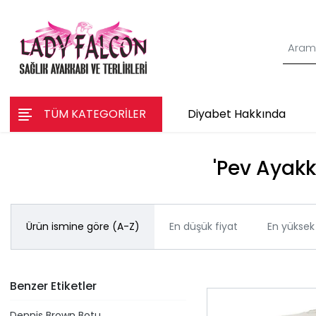
TÜM KATEGORİLER
Diyabet Hakkında
'Pev Ayakka
Ürün ismine göre (A-Z)
En düşük fiyat
En yüksek 
Benzer Etiketler
Dennis Brown Botu