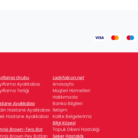
yıflama Grubu
Ladyfalcon.net
yıflama Ayakkabısı
Anasayfa
yıflama Terliği
Müşteri Hizmetleri
Hakkımızda
stane Ayakkabısı
Banka Bilgileri
dın Hastane Ayakkabısı
İletişim
kek Hastane Ayakkabısı
Kalite Belgelerimiz
Bilgi Köşesi
nnis Brown-Ters Bot
Topuk Dikeni Hastalığı
nnis Brown Pev Botları
Şeker Hastalığı