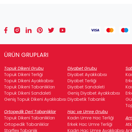
ÜRÜN GRUPLARI
Topuk Dikeni Grubu
Diyabet Grubu
Sab
Topuk Dikeni Terliği
Diyabet Ayakkabısı
Kad
Topuk Dikeni Ayakkabısı
Diyabet Terliği
Erk
Topuk Dikeni Tabanlıkları
Diyabet Sandaleti
Kad
Topuk Dikeni Sandaleti
Geniş Diyabet Ayakkabısı
Erk
Geniş Topuk Dikeni Ayakkabısı
Diyabetik Tabanlık
Güv
Top
Ortopedik Deri Tabanlıklar
Hac ve Umre Grubu
Topuk Dikeni Tabanlıkları
Kadın Umre Hac Terliği
Ame
Ortopedik Tabanlıklar
Erkek Hac Umre Terliği
Atk
Starflex Tabanlık
Kadın Hac Umre Ayakkabısı
Ant