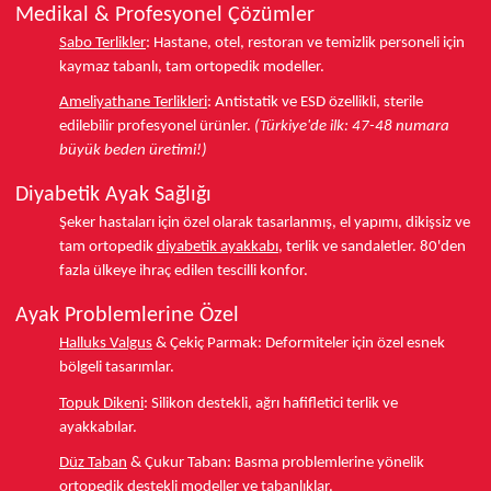
Medikal & Profesyonel Çözümler
Sabo Terlikler
:
Hastane, otel, restoran ve temizlik personeli için
kaymaz tabanlı, tam ortopedik modeller.
Ameliyathane Terlikleri
:
Antistatik ve ESD özellikli, sterile
edilebilir profesyonel ürünler.
(Türkiye'de ilk: 47-48 numara
büyük beden üretimi!)
Diyabetik Ayak Sağlığı
Şeker hastaları için özel olarak tasarlanmış, el yapımı, dikişsiz ve
tam ortopedik
diyabetik ayakkabı
, terlik ve sandaletler.
80'den
fazla ülkeye
ihraç edilen tescilli konfor.
Ayak Problemlerine Özel
Halluks Valgus
& Çekiç Parmak:
Deformiteler için özel esnek
bölgeli tasarımlar.
Topuk Dikeni
:
Silikon destekli, ağrı hafifletici terlik ve
ayakkabılar.
Düz Taban
& Çukur Taban:
Basma problemlerine yönelik
ortopedik destekli modeller ve tabanlıklar.