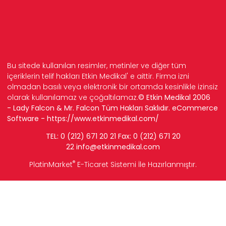
Bu sitede kullanılan resimler, metinler ve diğer tüm
içeriklerin telif hakları Etkin Medikal' e aittir. Firma izni
olmadan basılı veya elektronik bir ortamda kesinlikle izinsiz
olarak kullanılamaz ve çoğaltılamaz.
© Etkin Medikal 2006
- Lady Falcon & Mr. Falcon Tüm Hakları Saklıdır. eCommerce
Software -
https://www.etkinmedikal.com/
TEL: 0 (212) 671 20 21 Fax: 0 (212) 671 20
22
info
@etkinmedikal.com
®
PlatinMarket
E-Ticaret Sistemi
İle Hazırlanmıştır.