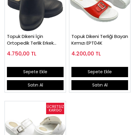
Topuk Dikeni İçin
Topuk Dikeni Terliği Bayan
Ortopedik Terlik Erkek
Kırmızı EPT04K
Siyah EPT777S
4.750,00
TL
4.200,00
TL
Sepete Ekle
Sepete Ekle
Satın Al
Satın Al