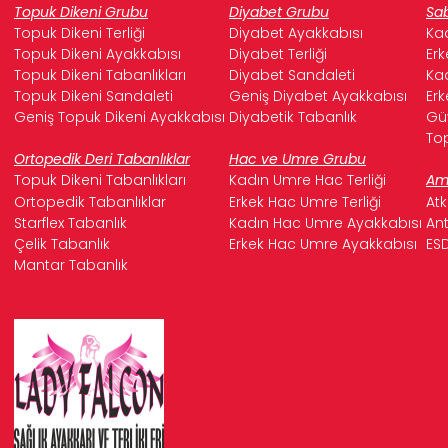
Topuk Dikeni Grubu
Diyabet Grubu
Sab
Topuk Dikeni Terliği
Diyabet Ayakkabısı
Kad
Topuk Dikeni Ayakkabısı
Diyabet Terliği
Erk
Topuk Dikeni Tabanlıkları
Diyabet Sandaleti
Kad
Topuk Dikeni Sandaleti
Geniş Diyabet Ayakkabısı
Erk
Geniş Topuk Dikeni Ayakkabısı
Diyabetik Tabanlık
Güv
Top
Ortopedik Deri Tabanlıklar
Hac ve Umre Grubu
Topuk Dikeni Tabanlıkları
Kadın Umre Hac Terliği
Ame
Ortopedik Tabanlıklar
Erkek Hac Umre Terliği
Atk
Starflex Tabanlık
Kadın Hac Umre Ayakkabısı
Ant
Çelik Tabanlık
Erkek Hac Umre Ayakkabısı
ESD
Mantar Tabanlık