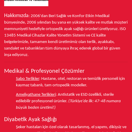
Hakkımızda
: 2006'dan Beri Sağlık ve Konfor
Etkin Medikal
bünyesinde,
2006 yılından bu yana
en yüksek kalite ve mutlak müşteri
memnuniyeti hedefiyle ortopedik ayak sağlığı ürünleri üretiyoruz.
ISO
13485
Medikal Cihazlar Kalite Yönetim Sistemi ve
CE
kalite
belgelerimizle, tamamen kendi üretimimiz olan terlik, ayakkabı,
sandalet ve tabanlıkları
tüm dünyaya ihraç ederek
global bir güven
inşa ediyoruz.
Medikal & Profesyonel Çözümler
Sabo Terlikler
:
Hastane, otel, restoran ve temizlik personeli için
kaymaz tabanlı, tam ortopedik modeller.
Ameliyathane Terlikleri
:
Antistatik ve ESD özellikli, sterile
edilebilir profesyonel ürünler.
(Türkiye'de ilk: 47-48 numara
büyük beden üretimi!)
Diyabetik Ayak Sağlığı
Şeker hastaları için özel olarak tasarlanmış, el yapımı, dikişsiz ve