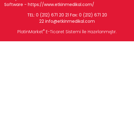
Software -
https://www.etkinmedikal.com/
TEL: 0 (212) 671 20 21 Fax: 0 (212) 671 20
22
info
@etkinmedikal.com
®
PlatinMarket
E-Ticaret Sistemi
İle Hazırlanmıştır.