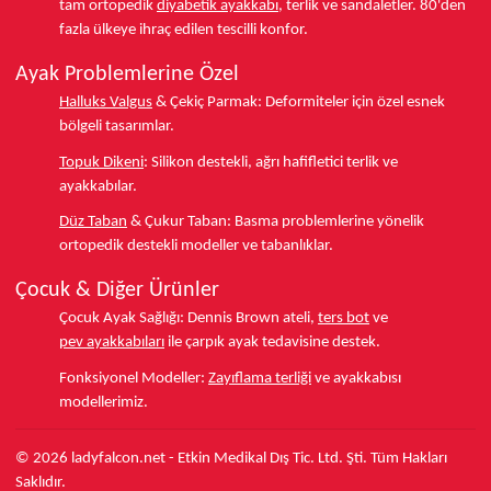
tam ortopedik
diyabetik ayakkabı
, terlik ve sandaletler.
80'den
fazla ülkeye
ihraç edilen tescilli konfor.
Ayak Problemlerine Özel
Halluks Valgus
& Çekiç Parmak:
Deformiteler için özel esnek
bölgeli tasarımlar.
Topuk Dikeni
:
Silikon destekli, ağrı hafifletici terlik ve
ayakkabılar.
Düz Taban
& Çukur Taban:
Basma problemlerine yönelik
ortopedik destekli modeller ve tabanlıklar.
Çocuk & Diğer Ürünler
Çocuk Ayak Sağlığı:
Dennis Brown ateli,
ters bot
ve
pev ayakkabıları
ile çarpık ayak tedavisine destek.
Fonksiyonel Modeller:
Zayıflama terliği
ve ayakkabısı
modellerimiz.
© 2026 ladyfalcon.net - Etkin Medikal Dış Tic. Ltd. Şti. Tüm Hakları
Saklıdır.