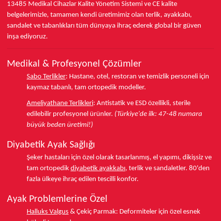
13485
Medikal Cihazlar Kalite Yönetim Sistemi ve
CE
kalite
belgelerimizle, tamamen kendi üretimimiz olan terlik, ayakkabı,
sandalet ve tabanlıkları
tüm dünyaya ihraç ederek
global bir güven
inşa ediyoruz.
Medikal & Profesyonel Çözümler
Sabo Terlikler
:
Hastane, otel, restoran ve temizlik personeli için
kaymaz tabanlı, tam ortopedik modeller.
Ameliyathane Terlikleri
:
Antistatik ve ESD özellikli, sterile
edilebilir profesyonel ürünler.
(Türkiye'de ilk: 47-48 numara
büyük beden üretimi!)
Diyabetik Ayak Sağlığı
Şeker hastaları için özel olarak tasarlanmış, el yapımı, dikişsiz ve
tam ortopedik
diyabetik ayakkabı
, terlik ve sandaletler.
80'den
fazla ülkeye
ihraç edilen tescilli konfor.
Ayak Problemlerine Özel
Halluks Valgus
& Çekiç Parmak:
Deformiteler için özel esnek