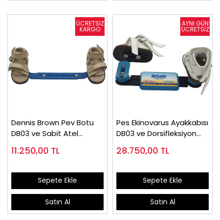
Dennis Brown Pev Botu
Pes Ekinovarus Ayakkabısı
DB03 ve Sabit Atel
DB03 ve Dorsifleksiyon
(Takım Fiyatı)
Avrupa Atel
11.250,00
TL
28.750,00
TL
Sepete Ekle
Sepete Ekle
Satın Al
Satın Al