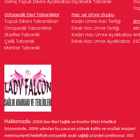
Geniş Topuk Dikeni Ayakkabısı
Diyabetik Tabanlık
Güv
Top
Ortopedik Deri Tabanlıklar
Hac ve Umre Grubu
Topuk Dikeni Tabanlıkları
Kadın Umre Hac Terliği
Ame
Ortopedik Tabanlıklar
Erkek Hac Umre Terliği
Atk
Starflex Tabanlık
Kadın Hac Umre Ayakkabısı
Ant
Çelik Tabanlık
Erkek Hac Umre Ayakkabısı
ESD
Mantar Tabanlık
Hakkımızda
: 2006'dan Beri Sağlık ve Konfor
Etkin Medikal
bünyesinde,
2006 yılından bu yana
en yüksek kalite ve mutlak müşteri
memnuniyeti hedefiyle ortopedik ayak sağlığı ürünleri üretiyoruz.
ISO