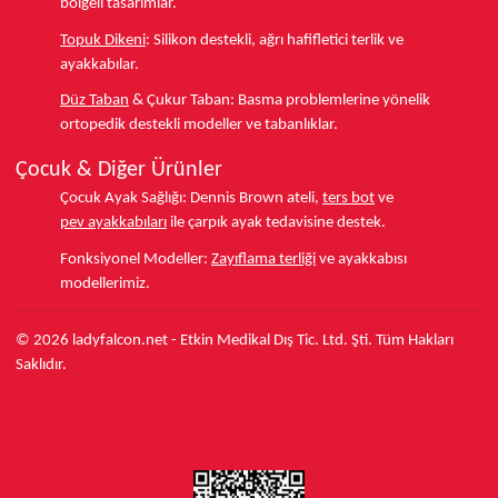
bölgeli tasarımlar.
Topuk Dikeni
:
Silikon destekli, ağrı hafifletici terlik ve
ayakkabılar.
Düz Taban
& Çukur Taban:
Basma problemlerine yönelik
ortopedik destekli modeller ve tabanlıklar.
Çocuk & Diğer Ürünler
Çocuk Ayak Sağlığı:
Dennis Brown ateli,
ters bot
ve
pev ayakkabıları
ile çarpık ayak tedavisine destek.
Fonksiyonel Modeller:
Zayıflama terliği
ve ayakkabısı
modellerimiz.
© 2026 ladyfalcon.net - Etkin Medikal Dış Tic. Ltd. Şti. Tüm Hakları
Saklıdır.