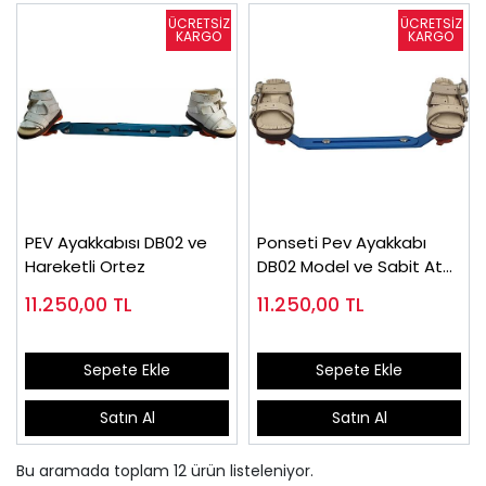
PEV Ayakkabısı DB02 ve
Ponseti Pev Ayakkabı
Hareketli Ortez
DB02 Model ve Sabit Atel
(Takım Fiyatı)
11.250,00
TL
11.250,00
TL
Sepete Ekle
Sepete Ekle
Satın Al
Satın Al
Bu aramada toplam
12
ürün listeleniyor.