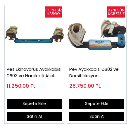
Pes Ekinovarus Ayakkabısı
Pev Ayakkabısı DB02 ve
DB03 ve Hareketli Atel
Dorsifleksiyon
(Takım)
Ayarlanabilir Ortez
11.250,00
TL
28.750,00
TL
Sepete Ekle
Sepete Ekle
Satın Al
Satın Al