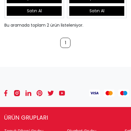
Satın Al
Satın Al
Bu aramada toplam
2
ürün listeleniyor.
1
ÜRÜN GRUPLARI
Topuk Dikeni Grubu
Diyabet Grubu
Sab