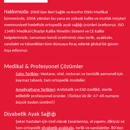
Hakkımızda
: 2006'dan Beri Sağlık ve Konfor
Etkin Medikal
bünyesinde,
2006 yılından bu yana
en yüksek kalite ve mutlak müşteri
memnuniyeti hedefiyle ortopedik ayak sağlığı ürünleri üretiyoruz.
ISO
13485
Medikal Cihazlar Kalite Yönetim Sistemi ve
CE
kalite
belgelerimizle, tamamen kendi üretimimiz olan terlik, ayakkabı,
sandalet ve tabanlıkları
tüm dünyaya ihraç ederek
global bir güven
inşa ediyoruz.
Medikal & Profesyonel Çözümler
Sabo Terlikler
:
Hastane, otel, restoran ve temizlik personeli için
kaymaz tabanlı, tam ortopedik modeller.
Ameliyathane Terlikleri
:
Antistatik ve ESD özellikli, sterile
edilebilir profesyonel ürünler.
(Türkiye'de ilk: 47-48 numara
büyük beden üretimi!)
Diyabetik Ayak Sağlığı
Şeker hastaları için özel olarak tasarlanmış, el yapımı, dikişsiz ve
tam ortopedik
diyabetik ayakkabı
, terlik ve sandaletler.
80'den