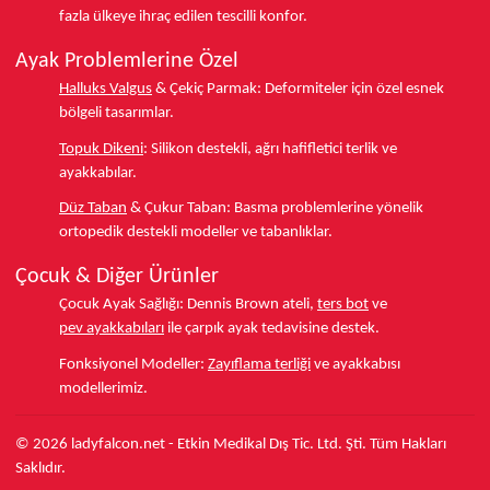
fazla ülkeye
ihraç edilen tescilli konfor.
Ayak Problemlerine Özel
Halluks Valgus
& Çekiç Parmak:
Deformiteler için özel esnek
bölgeli tasarımlar.
Topuk Dikeni
:
Silikon destekli, ağrı hafifletici terlik ve
ayakkabılar.
Düz Taban
& Çukur Taban:
Basma problemlerine yönelik
ortopedik destekli modeller ve tabanlıklar.
Çocuk & Diğer Ürünler
Çocuk Ayak Sağlığı:
Dennis Brown ateli,
ters bot
ve
pev ayakkabıları
ile çarpık ayak tedavisine destek.
Fonksiyonel Modeller:
Zayıflama terliği
ve ayakkabısı
modellerimiz.
© 2026 ladyfalcon.net - Etkin Medikal Dış Tic. Ltd. Şti. Tüm Hakları
Saklıdır.