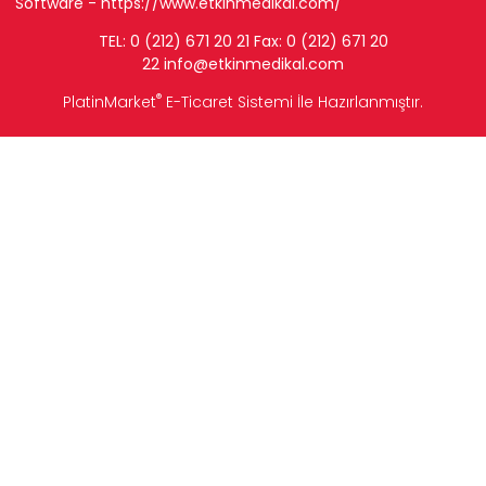
Software -
https://www.etkinmedikal.com/
TEL: 0 (212) 671 20 21 Fax: 0 (212) 671 20
22
info
@etkinmedikal.com
®
PlatinMarket
E-Ticaret Sistemi
İle Hazırlanmıştır.