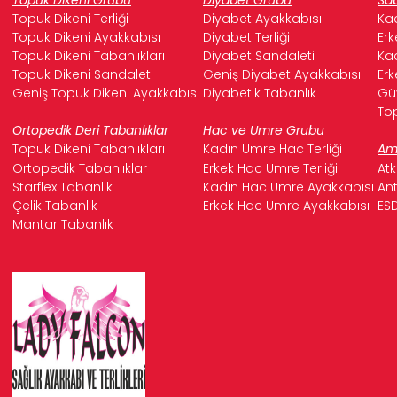
Topuk Dikeni Terliği
Diyabet Ayakkabısı
Kad
Topuk Dikeni Ayakkabısı
Diyabet Terliği
Erk
Topuk Dikeni Tabanlıkları
Diyabet Sandaleti
Kad
Topuk Dikeni Sandaleti
Geniş Diyabet Ayakkabısı
Erk
Geniş Topuk Dikeni Ayakkabısı
Diyabetik Tabanlık
Güv
Top
Ortopedik Deri Tabanlıklar
Hac ve Umre Grubu
Topuk Dikeni Tabanlıkları
Kadın Umre Hac Terliği
Ame
Ortopedik Tabanlıklar
Erkek Hac Umre Terliği
Atk
Starflex Tabanlık
Kadın Hac Umre Ayakkabısı
Ant
Çelik Tabanlık
Erkek Hac Umre Ayakkabısı
ESD
Mantar Tabanlık