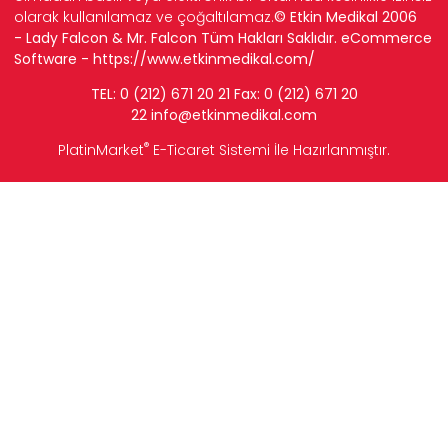
olarak kullanılamaz ve çoğaltılamaz.
© Etkin Medikal 2006
- Lady Falcon & Mr. Falcon Tüm Hakları Saklıdır. eCommerce
Software -
https://www.etkinmedikal.com/
TEL: 0 (212) 671 20 21 Fax: 0 (212) 671 20
22
info
@etkinmedikal.com
®
PlatinMarket
E-Ticaret Sistemi
İle Hazırlanmıştır.