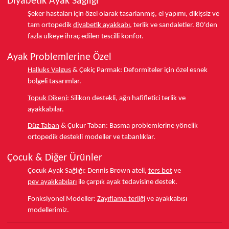
Diyabetik Ayak Sağlığı
Şeker hastaları için özel olarak tasarlanmış, el yapımı, dikişsiz ve
tam ortopedik
diyabetik ayakkabı
, terlik ve sandaletler.
80'den
fazla ülkeye
ihraç edilen tescilli konfor.
Ayak Problemlerine Özel
Halluks Valgus
& Çekiç Parmak:
Deformiteler için özel esnek
bölgeli tasarımlar.
Topuk Dikeni
:
Silikon destekli, ağrı hafifletici terlik ve
ayakkabılar.
Düz Taban
& Çukur Taban:
Basma problemlerine yönelik
ortopedik destekli modeller ve tabanlıklar.
Çocuk & Diğer Ürünler
Çocuk Ayak Sağlığı:
Dennis Brown ateli,
ters bot
ve
pev ayakkabıları
ile çarpık ayak tedavisine destek.
Fonksiyonel Modeller:
Zayıflama terliği
ve ayakkabısı
modellerimiz.