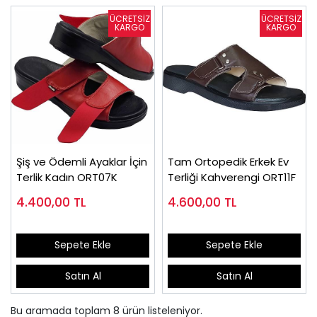
Şiş ve Ödemli Ayaklar İçin
Tam Ortopedik Erkek Ev
Terlik Kadın ORT07K
Terliği Kahverengi ORT11F
4.400,00
TL
4.600,00
TL
Sepete Ekle
Sepete Ekle
Satın Al
Satın Al
Bu aramada toplam
8
ürün listeleniyor.