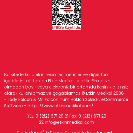
Bu sitede kullanılan resimler, metinler ve diğer tüm
içeriklerin telif hakları Etkin Medikal' e aittir. Firma izni
olmadan basılı veya elektronik bir ortamda kesinlikle izinsiz
olarak kullanılamaz ve çoğaltılamaz.
© Etkin Medikal 2006
- Lady Falcon & Mr. Falcon Tüm Hakları Saklıdır. eCommerce
Software -
https://www.etkinmedikal.com/
TEL: 0 (212) 671 20 21 Fax: 0 (212) 671 20
22
info
@etkinmedikal.com
®
PlatinMarket
E-Ticaret Sistemi
İle Hazırlanmıştır.