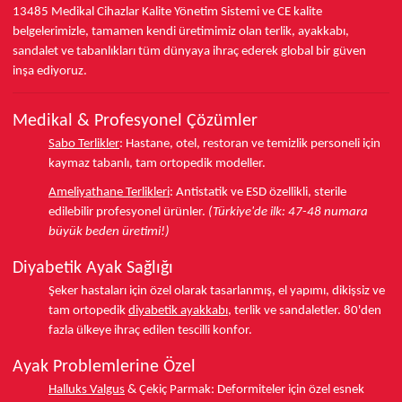
13485
Medikal Cihazlar Kalite Yönetim Sistemi ve
CE
kalite
belgelerimizle, tamamen kendi üretimimiz olan terlik, ayakkabı,
sandalet ve tabanlıkları
tüm dünyaya ihraç ederek
global bir güven
inşa ediyoruz.
Medikal & Profesyonel Çözümler
Sabo Terlikler
:
Hastane, otel, restoran ve temizlik personeli için
kaymaz tabanlı, tam ortopedik modeller.
Ameliyathane Terlikleri
:
Antistatik ve ESD özellikli, sterile
edilebilir profesyonel ürünler.
(Türkiye'de ilk: 47-48 numara
büyük beden üretimi!)
Diyabetik Ayak Sağlığı
Şeker hastaları için özel olarak tasarlanmış, el yapımı, dikişsiz ve
tam ortopedik
diyabetik ayakkabı
, terlik ve sandaletler.
80'den
fazla ülkeye
ihraç edilen tescilli konfor.
Ayak Problemlerine Özel
Halluks Valgus
& Çekiç Parmak:
Deformiteler için özel esnek