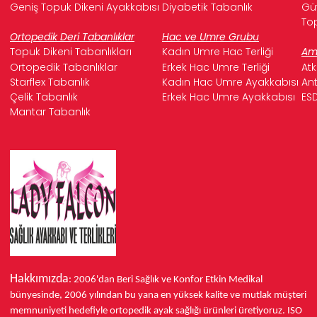
Geniş Topuk Dikeni Ayakkabısı
Diyabetik Tabanlık
Güv
Top
Ortopedik Deri Tabanlıklar
Hac ve Umre Grubu
Topuk Dikeni Tabanlıkları
Kadın Umre Hac Terliği
Ame
Ortopedik Tabanlıklar
Erkek Hac Umre Terliği
Atk
Starflex Tabanlık
Kadın Hac Umre Ayakkabısı
Ant
Çelik Tabanlık
Erkek Hac Umre Ayakkabısı
ESD
Mantar Tabanlık
Hakkımızda
: 2006'dan Beri Sağlık ve Konfor
Etkin Medikal
bünyesinde,
2006 yılından bu yana
en yüksek kalite ve mutlak müşteri
memnuniyeti hedefiyle ortopedik ayak sağlığı ürünleri üretiyoruz.
ISO