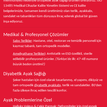
memnuniyeti hedefiyle ortopedik ayak sağlığı ürünleri üretiyoruz.
ISO
13485
Medikal Cihazlar Kalite Yönetim Sistemi ve
CE
kalite
belgelerimizle, tamamen kendi üretimimiz olan terlik, ayakkabı,
sandalet ve tabanlıkları
tüm dünyaya ihraç ederek
global bir güven
inşa ediyoruz.
Medikal & Profesyonel Çözümler
Sabo Terlikler
:
Hastane, otel, restoran ve temizlik personeli için
kaymaz tabanlı, tam ortopedik modeller.
Ameliyathane Terlikleri
:
Antistatik ve ESD özellikli, sterile
edilebilir profesyonel ürünler.
(Türkiye'de ilk: 47-48 numara
büyük beden üretimi!)
Diyabetik Ayak Sağlığı
Şeker hastaları için özel olarak tasarlanmış, el yapımı, dikişsiz ve
tam ortopedik
diyabetik ayakkabı
, terlik ve sandaletler.
80'den
fazla ülkeye
ihraç edilen tescilli konfor.
Ayak Problemlerine Özel
Halluks Valgus
& Çekiç Parmak:
Deformiteler için özel esnek