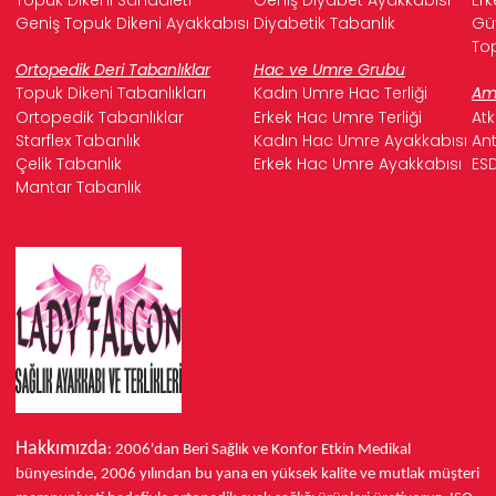
Geniş Topuk Dikeni Ayakkabısı
Diyabetik Tabanlık
Güv
Top
Ortopedik Deri Tabanlıklar
Hac ve Umre Grubu
Topuk Dikeni Tabanlıkları
Kadın Umre Hac Terliği
Ame
Ortopedik Tabanlıklar
Erkek Hac Umre Terliği
Atk
Starflex Tabanlık
Kadın Hac Umre Ayakkabısı
Ant
Çelik Tabanlık
Erkek Hac Umre Ayakkabısı
ESD
Mantar Tabanlık
Hakkımızda
: 2006'dan Beri Sağlık ve Konfor
Etkin Medikal
bünyesinde,
2006 yılından bu yana
en yüksek kalite ve mutlak müşteri