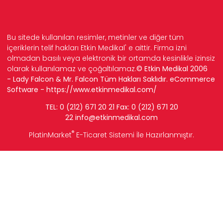
Bu sitede kullanılan resimler, metinler ve diğer tüm
içeriklerin telif hakları Etkin Medikal' e aittir. Firma izni
olmadan basılı veya elektronik bir ortamda kesinlikle izinsiz
olarak kullanılamaz ve çoğaltılamaz.
© Etkin Medikal 2006
- Lady Falcon & Mr. Falcon Tüm Hakları Saklıdır. eCommerce
Software -
https://www.etkinmedikal.com/
TEL: 0 (212) 671 20 21 Fax: 0 (212) 671 20
22
info
@etkinmedikal.com
®
PlatinMarket
E-Ticaret Sistemi
İle Hazırlanmıştır.