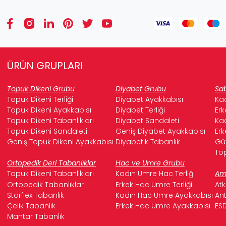
ÜRÜN GRUPLARI
Topuk Dikeni Grubu
Diyabet Grubu
Sab
Topuk Dikeni Terliği
Diyabet Ayakkabısı
Kad
Topuk Dikeni Ayakkabısı
Diyabet Terliği
Erk
Topuk Dikeni Tabanlıkları
Diyabet Sandaleti
Kad
Topuk Dikeni Sandaleti
Geniş Diyabet Ayakkabısı
Erk
Geniş Topuk Dikeni Ayakkabısı
Diyabetik Tabanlık
Güv
Top
Ortopedik Deri Tabanlıklar
Hac ve Umre Grubu
Topuk Dikeni Tabanlıkları
Kadın Umre Hac Terliği
Ame
Ortopedik Tabanlıklar
Erkek Hac Umre Terliği
Atk
Starflex Tabanlık
Kadın Hac Umre Ayakkabısı
Ant
Çelik Tabanlık
Erkek Hac Umre Ayakkabısı
ESD
Mantar Tabanlık