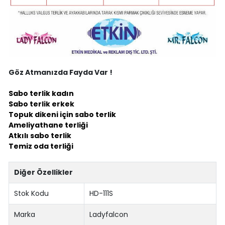
Göz Atmanızda Fayda Var !
Sabo terlik kadın
Sabo terlik erkek
Topuk dikeni için sabo terlik
Ameliyathane terliği
Atkılı sabo terlik
Temiz oda terliği
Diğer Özellikler
Stok Kodu
HD-111S
Marka
Ladyfalcon