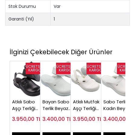
Stok Durumu
Var
Garanti (Yıl)
1
İlginizi Çekebilecek Diğer Ürünler
Atkılı Sabo
Bayan Sabo
Atkılı Mutfak
Sabo Terlik
Aşçı Terliği
Terlik Beyaz
Aşçı Terliği
Kadın Beyaz
Bayan Siyah
HD111B (Çok
Kadın
HD333B (Çok
3.950,00
TL
3.400,00
TL
3.950,00
TL
3.400,00
TL
HDA126S
Satılan)
HDA126B
Satılan)