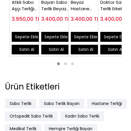
Atkılı Sabo
Bayan Sabo
Beyaz
Doktor Sabo
Aşçı Terliği
Terlik Beyaz
Hastane
Terlik Erkek
Bayan Siyah
HD111B (Çok
Terliği Erkek
HD626B
3.950,00
TL
3.400,00
TL
3.400,00
TL
3.400,00
TL
HDA126S
Satılan)
HD666B (Çok
Satanlar)
Sepete Ekle
Sepete Ekle
Sepete Ekle
Sepete Ekle
Satın Al
Satın Al
Satın Al
Satın Al
Ürün Etiketleri
Sabo Terlik
Sabo Terlik Bayan
Hastane Terliği
Ortopedik Sabo Terlik
Kadın Sabo Terlik
Medikal Terlik
Hemşire Terliği Bayan