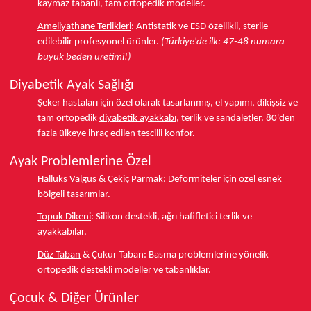
kaymaz tabanlı, tam ortopedik modeller.
Ameliyathane Terlikleri
:
Antistatik ve ESD özellikli, sterile
edilebilir profesyonel ürünler.
(Türkiye'de ilk: 47-48 numara
büyük beden üretimi!)
Diyabetik Ayak Sağlığı
Şeker hastaları için özel olarak tasarlanmış, el yapımı, dikişsiz ve
tam ortopedik
diyabetik ayakkabı
, terlik ve sandaletler.
80'den
fazla ülkeye
ihraç edilen tescilli konfor.
Ayak Problemlerine Özel
Halluks Valgus
& Çekiç Parmak:
Deformiteler için özel esnek
bölgeli tasarımlar.
Topuk Dikeni
:
Silikon destekli, ağrı hafifletici terlik ve
ayakkabılar.
Düz Taban
& Çukur Taban:
Basma problemlerine yönelik
ortopedik destekli modeller ve tabanlıklar.
Çocuk & Diğer Ürünler