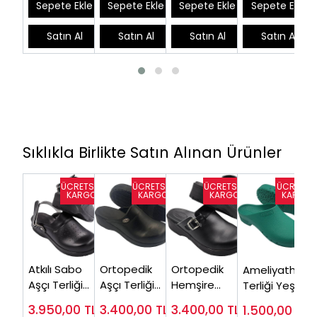
Sepete Ekle
Sepete Ekle
Sepete Ekle
Sepete Ekle
Satın Al
Satın Al
Satın Al
Satın Al
Sıklıkla Birlikte Satın Alınan Ürünler
Atkılı Sabo
Ortopedik
Ortopedik
Ameliyathane
Aşçı Terliği
Aşçı Terliği
Hemşire
Terliği Yeşil
Bayan Siyah
Bayan Siyah
Terliği Bayan
Antistatik ( En
3.950,00
TL
3.400,00
TL
3.400,00
TL
1.500,00
TL
HDA126S
HD333 (Çok
Siyah HD202S
Çok Satılan)