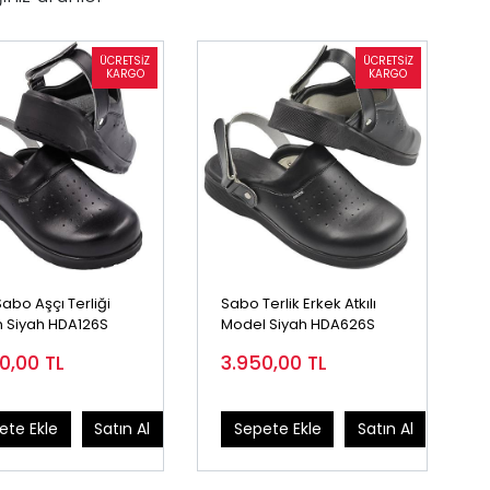
 Sabo Aşçı Terliği
Sabo Terlik Erkek Atkılı
 Siyah HDA126S
Model Siyah HDA626S
50,00
TL
3.950,00
TL
ete Ekle
Satın Al
Sepete Ekle
Satın Al