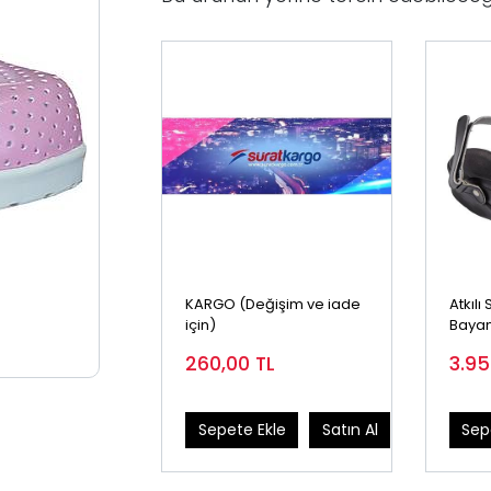
KARGO (Değişim ve iade
Atkılı
için)
Bayan
260,00
TL
3.9
Sepete Ekle
Satın Al
Sep