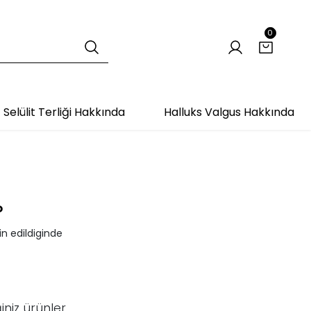
0
Selülit Terliği Hakkında
Halluks Valgus Hakkında
P
n edildiginde
iniz ürünler