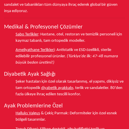
sandalet ve tabanlıkları
tüm dünyaya ihraç ederek
global bir güven
inşa ediyoruz.
Medikal & Profesyonel Çözümler
Sabo Terlikler
:
Hastane, otel, restoran ve temizlik personeli için
kaymaz tabanlı, tam ortopedik modeller.
Ameliyathane Terlikleri
:
Antistatik ve ESD özellikli, sterile
edilebilir profesyonel ürünler.
(Türkiye'de ilk: 47-48 numara
büyük beden üretimi!)
Diyabetik Ayak Sağlığı
Şeker hastaları için özel olarak tasarlanmış, el yapımı, dikişsiz ve
tam ortopedik
diyabetik ayakkabı
, terlik ve sandaletler.
80'den
fazla ülkeye
ihraç edilen tescilli konfor.
Ayak Problemlerine Özel
Halluks Valgus
& Çekiç Parmak:
Deformiteler için özel esnek
bölgeli tasarımlar.