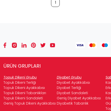
1
ÜRÜN GRUPLARI
Topuk Dikeni Grubu
Diyabet Grubu
Sab
Topuk Dikeni Terliği
Diyabet Ayakkabısı
Kad
Topuk Dikeni Ayakkabısı
Diyabet Terliği
Erk
Topuk Dikeni Tabanlıkları
Diyabet Sandaleti
Kad
Topuk Dikeni Sandaleti
Geniş Diyabet Ayakkabısı
Erk
Geniş Topuk Dikeni Ayakkabısı
Diyabetik Tabanlık
Güv
Top