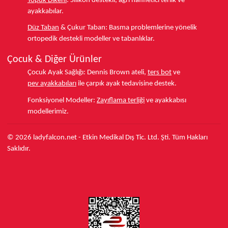
Topuk Dikeni
:
Silikon destekli, ağrı hafifletici terlik ve
ayakkabılar.
Düz Taban
& Çukur Taban:
Basma problemlerine yönelik
ortopedik destekli modeller ve tabanlıklar.
Çocuk & Diğer Ürünler
Çocuk Ayak Sağlığı:
Dennis Brown ateli,
ters bot
ve
pev ayakkabıları
ile çarpık ayak tedavisine destek.
Fonksiyonel Modeller:
Zayıflama terliği
ve ayakkabısı
modellerimiz.
© 2026 ladyfalcon.net - Etkin Medikal Dış Tic. Ltd. Şti. Tüm Hakları
Saklıdır.