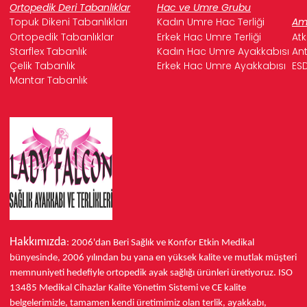
Ortopedik Deri Tabanlıklar
Hac ve Umre Grubu
Topuk Dikeni Tabanlıkları
Kadın Umre Hac Terliği
Ame
Ortopedik Tabanlıklar
Erkek Hac Umre Terliği
Atk
Starflex Tabanlık
Kadın Hac Umre Ayakkabısı
Ant
Çelik Tabanlık
Erkek Hac Umre Ayakkabısı
ESD
Mantar Tabanlık
Hakkımızda
: 2006'dan Beri Sağlık ve Konfor
Etkin Medikal
bünyesinde,
2006 yılından bu yana
en yüksek kalite ve mutlak müşteri
memnuniyeti hedefiyle ortopedik ayak sağlığı ürünleri üretiyoruz.
ISO
13485
Medikal Cihazlar Kalite Yönetim Sistemi ve
CE
kalite
belgelerimizle, tamamen kendi üretimimiz olan terlik, ayakkabı,