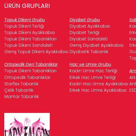
ÜRÜN GRUPLARI
Topuk Dikeni Grubu
Diyabet Grubu
Sab
Topuk Dikeni Terliği
Diyabet Ayakkabısı
Kad
Topuk Dikeni Ayakkabısı
Diyabet Terliği
Erk
Topuk Dikeni Tabanlıkları
Diyabet Sandaleti
Kad
Topuk Dikeni Sandaleti
Geniş Diyabet Ayakkabısı
Erk
Geniş Topuk Dikeni Ayakkabısı
Diyabetik Tabanlık
Güv
Top
Ortopedik Deri Tabanlıklar
Hac ve Umre Grubu
Topuk Dikeni Tabanlıkları
Kadın Umre Hac Terliği
Ame
Ortopedik Tabanlıklar
Erkek Hac Umre Terliği
Atk
Starflex Tabanlık
Kadın Hac Umre Ayakkabısı
Ant
Çelik Tabanlık
Erkek Hac Umre Ayakkabısı
ESD
Mantar Tabanlık