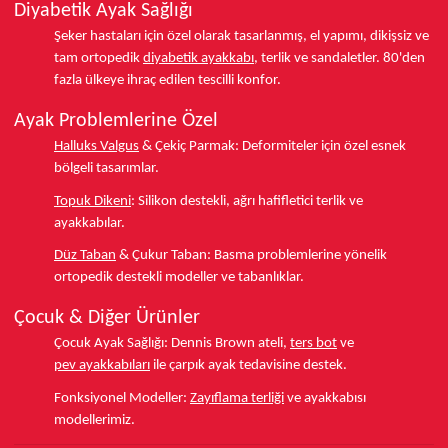
Diyabetik Ayak Sağlığı
Şeker hastaları için özel olarak tasarlanmış, el yapımı, dikişsiz ve
tam ortopedik
diyabetik ayakkabı
, terlik ve sandaletler.
80'den
fazla ülkeye
ihraç edilen tescilli konfor.
Ayak Problemlerine Özel
Halluks Valgus
& Çekiç Parmak:
Deformiteler için özel esnek
bölgeli tasarımlar.
Topuk Dikeni
:
Silikon destekli, ağrı hafifletici terlik ve
ayakkabılar.
Düz Taban
& Çukur Taban:
Basma problemlerine yönelik
ortopedik destekli modeller ve tabanlıklar.
Çocuk & Diğer Ürünler
Çocuk Ayak Sağlığı:
Dennis Brown ateli,
ters bot
ve
pev ayakkabıları
ile çarpık ayak tedavisine destek.
Fonksiyonel Modeller:
Zayıflama terliği
ve ayakkabısı
modellerimiz.