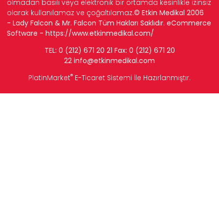
olmadan basılı veya elektronik bir ortamda kesinlikle izinsiz
olarak kullanılamaz ve çoğaltılamaz.
© Etkin Medikal 2006
- Lady Falcon & Mr. Falcon Tüm Hakları Saklıdır. eCommerce
Software -
https://www.etkinmedikal.com/
TEL: 0 (212) 671 20 21 Fax: 0 (212) 671 20
22
info
@etkinmedikal.com
®
PlatinMarket
E-Ticaret Sistemi
İle Hazırlanmıştır.