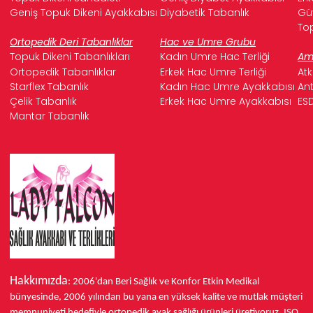
Geniş Topuk Dikeni Ayakkabısı
Diyabetik Tabanlık
Güv
Top
Ortopedik Deri Tabanlıklar
Hac ve Umre Grubu
Topuk Dikeni Tabanlıkları
Kadın Umre Hac Terliği
Ame
Ortopedik Tabanlıklar
Erkek Hac Umre Terliği
Atk
Starflex Tabanlık
Kadın Hac Umre Ayakkabısı
Ant
Çelik Tabanlık
Erkek Hac Umre Ayakkabısı
ESD
Mantar Tabanlık
Hakkımızda
: 2006'dan Beri Sağlık ve Konfor
Etkin Medikal
bünyesinde,
2006 yılından bu yana
en yüksek kalite ve mutlak müşteri
memnuniyeti hedefiyle ortopedik ayak sağlığı ürünleri üretiyoruz.
ISO