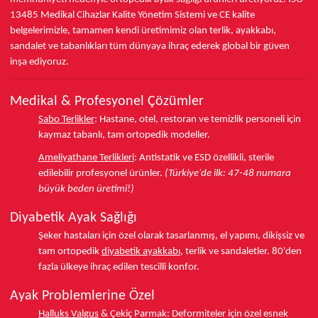
13485
Medikal Cihazlar Kalite Yönetim Sistemi ve
CE
kalite
belgelerimizle, tamamen kendi üretimimiz olan terlik, ayakkabı,
sandalet ve tabanlıkları
tüm dünyaya ihraç ederek
global bir güven
inşa ediyoruz.
Medikal & Profesyonel Çözümler
Sabo Terlikler
:
Hastane, otel, restoran ve temizlik personeli için
kaymaz tabanlı, tam ortopedik modeller.
Ameliyathane Terlikleri
:
Antistatik ve ESD özellikli, sterile
edilebilir profesyonel ürünler.
(Türkiye'de ilk: 47-48 numara
büyük beden üretimi!)
Diyabetik Ayak Sağlığı
Şeker hastaları için özel olarak tasarlanmış, el yapımı, dikişsiz ve
tam ortopedik
diyabetik ayakkabı
, terlik ve sandaletler.
80'den
fazla ülkeye
ihraç edilen tescilli konfor.
Ayak Problemlerine Özel
Halluks Valgus
& Çekiç Parmak:
Deformiteler için özel esnek