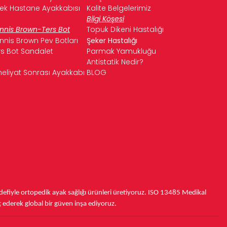
kek Hastane Ayakkabısı
Kalite Belgelerimiz
Bilgi Köşesi
nnis Brown-Ters Bot
Topuk Dikeni Hastalığı
nnis Brown Pev Botları
Şeker Hastalığı
rs Bot Sandalet
Parmak Yamukluğu
Antistatik Nedir?
eliyat Sonrası Ayakkabı
BLOG
fiyle ortopedik ayak sağlığı ürünleri üretiyoruz.
ISO 13485
Medikal
ç ederek
global bir güven inşa ediyoruz.