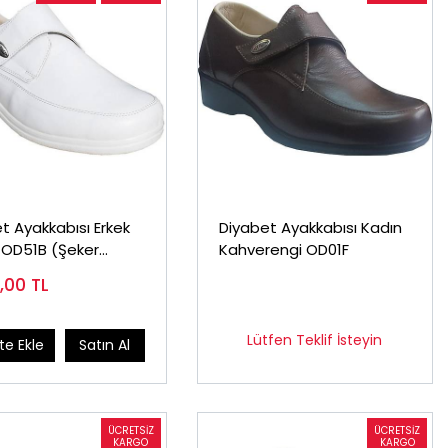
t Ayakkabısı Erkek
Diyabet Ayakkabısı Kadın
 OD51B (Şeker
Kahverengi OD01F
arına Özel)
0,00
TL
Lütfen Teklif İsteyin
e Ekle
Satın Al