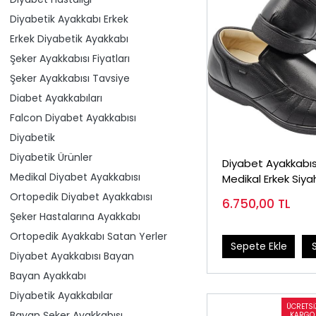
Diyabetik Ayakkabı Erkek
Erkek Diyabetik Ayakkabı
Şeker Ayakkabısı Fiyatları
Şeker Ayakkabısı Tavsiye
Diabet Ayakkabıları
Falcon Diyabet Ayakkabısı
Diyabetik
Diyabetik Ürünler
Diyabet Ayakkabıs
Medikal Diyabet Ayakkabısı
Medikal Erkek Siy
Ortopedik Diyabet Ayakkabısı
6.750,00
TL
Şeker Hastalarına Ayakkabı
Ortopedik Ayakkabı Satan Yerler
Sepete Ekle
Diyabet Ayakkabısı Bayan
Bayan Ayakkabı
Diyabetik Ayakkabılar
Bayan Şeker Ayakkabısı