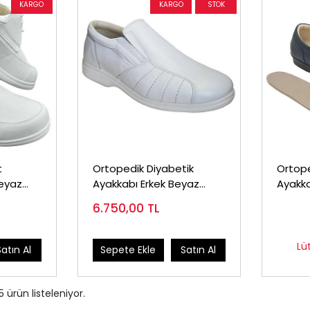
t
Ortopedik Diyabetik
Ortope
Beyaz
Ayakkabı Erkek Beyaz
Ayakka
OD53B
OD04L
6.750,00
TL
Lü
Satın Al
Sepete Ekle
Satın Al
5
ürün listeleniyor.