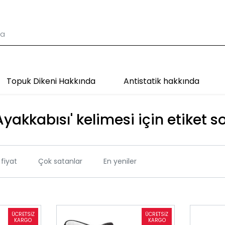
Topuk Dikeni Hakkında
Antistatik hakkında
Ayakkabısı' kelimesi için etiket s
fiyat
Çok satanlar
En yeniler