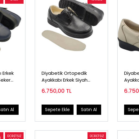
 Erkek
Diyabetik Ortopedik
Diyabe
Şeker
Ayakkabı Erkek Siyah
Ayakka
OD52S
ODY01
6.750,00
TL
6.75
Satın Al
Sepete Ekle
Satın Al
Sepet