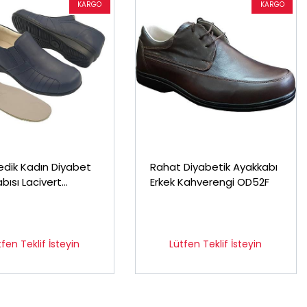
dik Kadın Diyabet
Rahat Diyabetik Ayakkabı
bısı Lacivert
Erkek Kahverengi OD52F
L
tfen Teklif İsteyin
Lütfen Teklif İsteyin