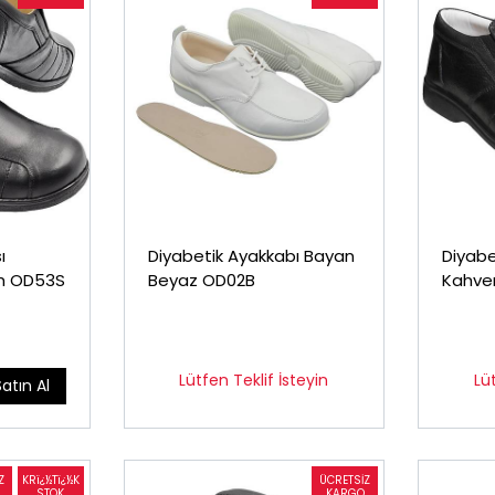
ı
Diyabetik Ayakkabı Bayan
Diyabe
ah OD53S
Beyaz OD02B
Kahve
Lütfen Teklif İsteyin
Lü
Satın Al