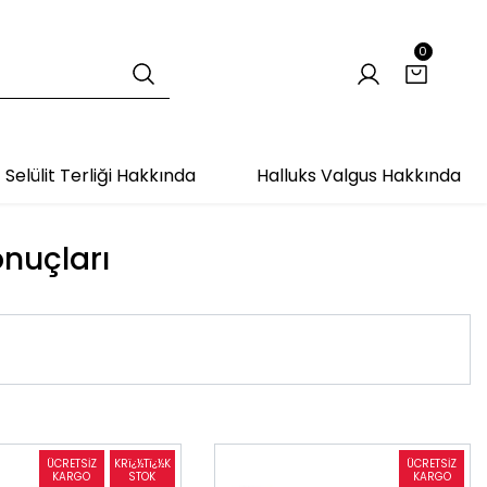
0
Selülit Terliği Hakkında
Halluks Valgus Hakkında
onuçları