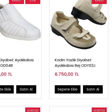
Diyabet Ayakkabısı
Kadın Yazlık Diyabet
 OD04B
Ayakkabısı Bej ODY03J
0,00
TL
6.750,00
TL
e Ekle
Satın Al
Sepete Ekle
Satın Al