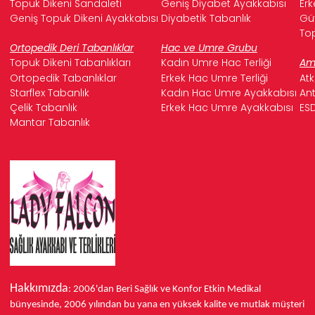
Topuk Dikeni Sandaleti
Geniş Diyabet Ayakkabısı
Erk
Geniş Topuk Dikeni Ayakkabısı
Diyabetik Tabanlık
Güv
Top
Ortopedik Deri Tabanlıklar
Hac ve Umre Grubu
Topuk Dikeni Tabanlıkları
Kadın Umre Hac Terliği
Ame
Ortopedik Tabanlıklar
Erkek Hac Umre Terliği
Atk
Starflex Tabanlık
Kadın Hac Umre Ayakkabısı
Ant
Çelik Tabanlık
Erkek Hac Umre Ayakkabısı
ESD
Mantar Tabanlık
Hakkımızda
: 2006'dan Beri Sağlık ve Konfor
Etkin Medikal
bünyesinde,
2006 yılından bu yana
en yüksek kalite ve mutlak müşteri