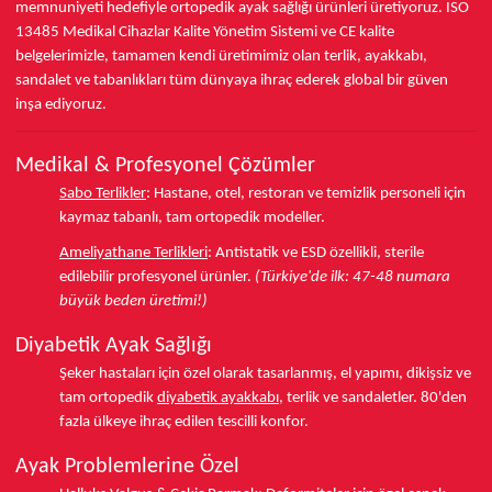
memnuniyeti hedefiyle ortopedik ayak sağlığı ürünleri üretiyoruz.
ISO
13485
Medikal Cihazlar Kalite Yönetim Sistemi ve
CE
kalite
belgelerimizle, tamamen kendi üretimimiz olan terlik, ayakkabı,
sandalet ve tabanlıkları
tüm dünyaya ihraç ederek
global bir güven
inşa ediyoruz.
Medikal & Profesyonel Çözümler
Sabo Terlikler
:
Hastane, otel, restoran ve temizlik personeli için
kaymaz tabanlı, tam ortopedik modeller.
Ameliyathane Terlikleri
:
Antistatik ve ESD özellikli, sterile
edilebilir profesyonel ürünler.
(Türkiye'de ilk: 47-48 numara
büyük beden üretimi!)
Diyabetik Ayak Sağlığı
Şeker hastaları için özel olarak tasarlanmış, el yapımı, dikişsiz ve
tam ortopedik
diyabetik ayakkabı
, terlik ve sandaletler.
80'den
fazla ülkeye
ihraç edilen tescilli konfor.
Ayak Problemlerine Özel