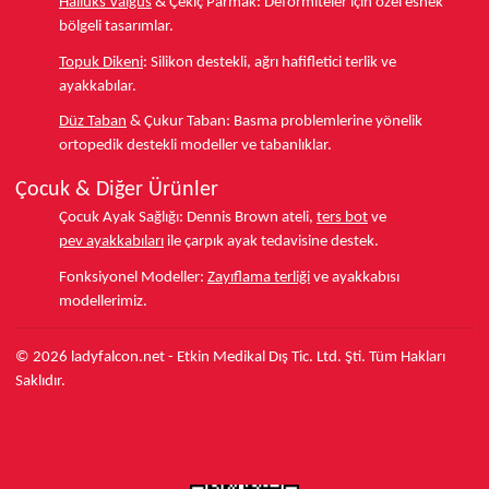
Halluks Valgus
& Çekiç Parmak:
Deformiteler için özel esnek
bölgeli tasarımlar.
Topuk Dikeni
:
Silikon destekli, ağrı hafifletici terlik ve
ayakkabılar.
Düz Taban
& Çukur Taban:
Basma problemlerine yönelik
ortopedik destekli modeller ve tabanlıklar.
Çocuk & Diğer Ürünler
Çocuk Ayak Sağlığı:
Dennis Brown ateli,
ters bot
ve
pev ayakkabıları
ile çarpık ayak tedavisine destek.
Fonksiyonel Modeller:
Zayıflama terliği
ve ayakkabısı
modellerimiz.
© 2026 ladyfalcon.net - Etkin Medikal Dış Tic. Ltd. Şti. Tüm Hakları
Saklıdır.