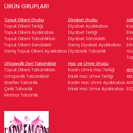
ÜRÜN GRUPLARI
Topuk Dikeni Grubu
Diyabet Grubu
Sab
Topuk Dikeni Terliği
Diyabet Ayakkabısı
Kad
Topuk Dikeni Ayakkabısı
Diyabet Terliği
Erk
Topuk Dikeni Tabanlıkları
Diyabet Sandaleti
Kad
Topuk Dikeni Sandaleti
Geniş Diyabet Ayakkabısı
Erk
Geniş Topuk Dikeni Ayakkabısı
Diyabetik Tabanlık
Güv
Top
Ortopedik Deri Tabanlıklar
Hac ve Umre Grubu
Topuk Dikeni Tabanlıkları
Kadın Umre Hac Terliği
Ame
Ortopedik Tabanlıklar
Erkek Hac Umre Terliği
Atk
Starflex Tabanlık
Kadın Hac Umre Ayakkabısı
Ant
Çelik Tabanlık
Erkek Hac Umre Ayakkabısı
ESD
Mantar Tabanlık