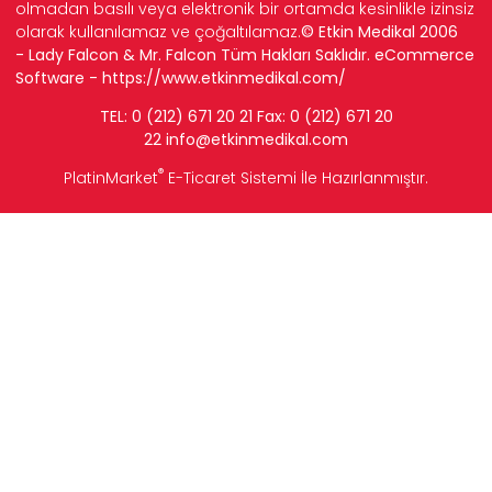
olmadan basılı veya elektronik bir ortamda kesinlikle izinsiz
olarak kullanılamaz ve çoğaltılamaz.
© Etkin Medikal 2006
- Lady Falcon & Mr. Falcon Tüm Hakları Saklıdır. eCommerce
Software -
https://www.etkinmedikal.com/
TEL: 0 (212) 671 20 21 Fax: 0 (212) 671 20
22
info
@etkinmedikal.com
®
PlatinMarket
E-Ticaret Sistemi
İle Hazırlanmıştır.