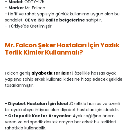
-
Model:
ODTY-175
-
Marka:
Mr. Falcon
-
Hafif ve rahat yapısıyla günlük kullanıma uygun olan bu
sandalet,
CE ve ISO kalite belgelerine
sahiptir.
- Türkiye'de üretilmiştir.
Mr. Falcon Şeker Hastaları İçin Yazlık
Terlik Kimler Kullanmalı?
Falcon geniş
diyabetik terlikleri
, özellikle hassas ayak
yapısına sahip erkek kullanıcı kitlesine hitap edecek şekilde
tasarlanmıştır.
-
Diyabet Hastaları İçin İdeal
:Özellikle hassas ve özenli
bir ayakkabıya ihtiyacı olan diyabet hastaları için idealdir.
-
Ortopedik Konfor Arayanlar
: Ayak sağlığına önem
veren ve ortopedik destek arayan her erkek bu terlikleri
rahatlıkla kullanabilir.