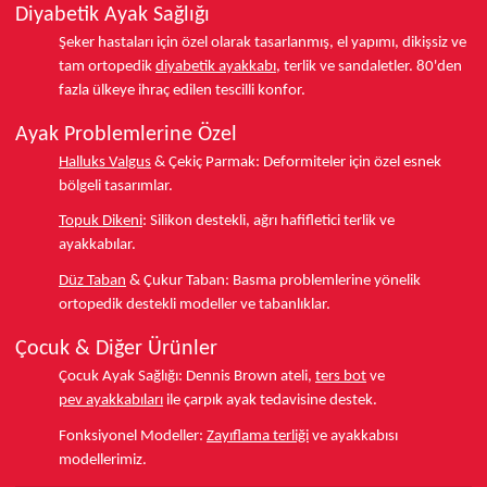
Diyabetik Ayak Sağlığı
Şeker hastaları için özel olarak tasarlanmış, el yapımı, dikişsiz ve
tam ortopedik
diyabetik ayakkabı
, terlik ve sandaletler.
80'den
fazla ülkeye
ihraç edilen tescilli konfor.
Ayak Problemlerine Özel
Halluks Valgus
& Çekiç Parmak:
Deformiteler için özel esnek
bölgeli tasarımlar.
Topuk Dikeni
:
Silikon destekli, ağrı hafifletici terlik ve
ayakkabılar.
Düz Taban
& Çukur Taban:
Basma problemlerine yönelik
ortopedik destekli modeller ve tabanlıklar.
Çocuk & Diğer Ürünler
Çocuk Ayak Sağlığı:
Dennis Brown ateli,
ters bot
ve
pev ayakkabıları
ile çarpık ayak tedavisine destek.
Fonksiyonel Modeller:
Zayıflama terliği
ve ayakkabısı
modellerimiz.