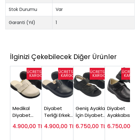
Stok Durumu
Var
Garanti (Yıl)
1
İlginizi Çekebilecek Diğer Ürünler
Medikal
Diyabet
Geniş Ayaklar
Diyabet
Diyabet
Terliği Erkek
İçin Diyabet
Ayakkabısı
Terliği Erkek
Siyah
Sandaleti
Erkek Siyah
4.900,00
TL
4.900,00
TL
6.750,00
TL
6.750,00
TL
Bej ODT175J
ODT175S (Şiş
Erkek ODS110S
OD51S ( Çok
Ayaklara
Satanlar)