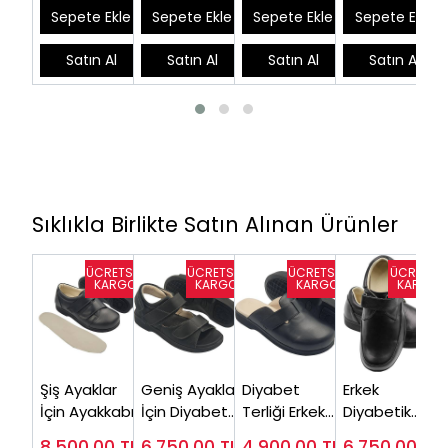
Uygun)
Sepete Ekle
Sepete Ekle
Sepete Ekle
Sepete Ekle
Satın Al
Satın Al
Satın Al
Satın Al
Sıklıkla Birlikte Satın Alınan Ürünler
Şiş Ayaklar
Geniş Ayaklar
Diyabet
Erkek
İçin Ayakkabı
İçin Diyabet
Terliği Erkek
Diyabetik
Erkek
Sandaleti
Siyah
Ayakkabı
8.500,00
TL
6.750,00
TL
4.900,00
TL
6.750,00
TL