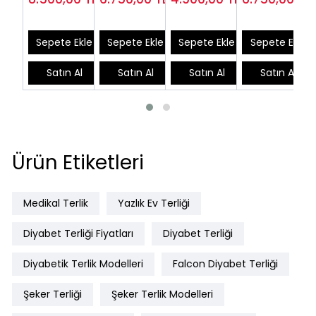
ODDG54S
Erkek ODS110S
ODT175S (Şiş
Siyah OD58
(Çok Satılan)
Ayaklara
Uygun)
Sepete Ekle
Sepete Ekle
Sepete Ekle
Sepete Ekle
Satın Al
Satın Al
Satın Al
Satın Al
Ürün Etiketleri
Medikal Terlik
Yazlık Ev Terliği
Diyabet Terliği Fiyatları
Diyabet Terliği
Diyabetik Terlik Modelleri
Falcon Diyabet Terliği
Şeker Terliği
Şeker Terlik Modelleri