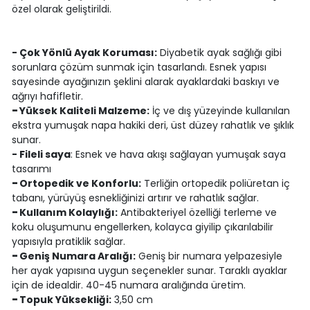
özel olarak geliştirildi.
- Çok Yönlü Ayak Koruması:
Diyabetik ayak sağlığı gibi
sorunlara çözüm sunmak için tasarlandı. Esnek yapısı
sayesinde ayağınızın şeklini alarak ayaklardaki baskıyı ve
ağrıyı hafifletir.
-
Yüksek Kaliteli Malzeme:
İç ve dış yüzeyinde kullanılan
ekstra yumuşak napa hakiki deri, üst düzey rahatlık ve şıklık
sunar.
- Fileli saya
: Esnek ve hava akışı sağlayan yumuşak saya
tasarımı
-
Ortopedik ve Konforlu:
Terliğin ortopedik poliüretan iç
tabanı, yürüyüş esnekliğinizi artırır ve rahatlık sağlar.
-
Kullanım Kolaylığı:
Antibakteriyel özelliği terleme ve
koku oluşumunu engellerken, kolayca giyilip çıkarılabilir
yapısıyla pratiklik sağlar.
-
Geniş Numara Aralığı:
Geniş bir numara yelpazesiyle
her ayak yapısına uygun seçenekler sunar. Taraklı ayaklar
için de idealdir. 40-45 numara aralığında üretim.
-
Topuk Yüksekliği:
3,50 cm