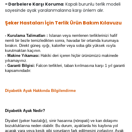
-
Darbelere Karşı Koruma
: Kapalı burunlu terlik modeli
sayesinde ayak yaralanmalarına karşı önlem alır.
Şeker Hastaları İçin Terlik Ürün Bakım Kılavuzu
- Kurulama Talimatları :
Islanan veya nemlenen terliklerinizi hafif
nemli bir bezle temizledikten sonra, havadar bir ortamda kurumaya
bırakın. Direkt güneş ışığı, kalorifer veya soba gibi yüksek ısıyla
kurutmaktan kaçının.
-
Makine Yıkaması:
Hakiki deri içeren hiçbir ürünümüzü makinede
yıkamayınız.
-
Garanti Bilgisi:
Falcon terlikleri, taban kırılmasına karşı 1 yıl garanti
kapsamındadır.
Diyabetik Ayak Hakkında Bilgilendirme
Diyabetik Ayak Nedir?
Diyabet (şeker hastalığı), sinir hasarına (nöropati) ve kan dolaşımı
bozukluklarına neden olabilir. Bu durum, ayaklarda his kaybına yol
açarak yara veya kesik gibi sorunların fark edilmesini zorlaştırır. Ayak