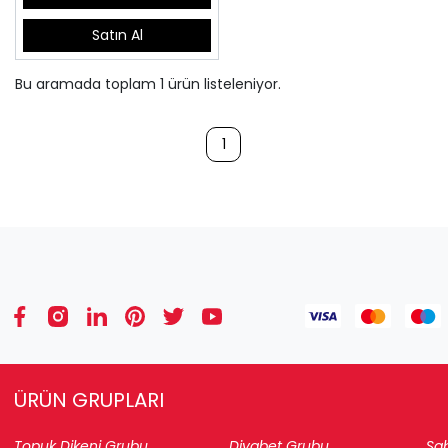
Satın Al
Bu aramada toplam
1
ürün listeleniyor.
1
ÜRÜN GRUPLARI
Topuk Dikeni Grubu
Diyabet Grubu
Sab