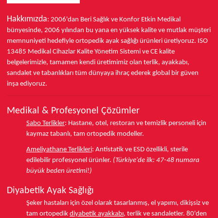
Hakkımızda
: 2006'dan Beri Sağlık ve Konfor
Etkin Medikal
bünyesinde,
2006 yılından bu yana
en yüksek kalite ve mutlak müşteri
memnuniyeti hedefiyle ortopedik ayak sağlığı ürünleri üretiyoruz.
ISO
13485
Medikal Cihazlar Kalite Yönetim Sistemi ve
CE
kalite
belgelerimizle, tamamen kendi üretimimiz olan terlik, ayakkabı,
sandalet ve tabanlıkları
tüm dünyaya ihraç ederek
global bir güven
inşa ediyoruz.
Medikal & Profesyonel Çözümler
Sabo Terlikler
:
Hastane, otel, restoran ve temizlik personeli için
kaymaz tabanlı, tam ortopedik modeller.
Ameliyathane Terlikleri
:
Antistatik ve ESD özellikli, sterile
edilebilir profesyonel ürünler.
(Türkiye'de ilk: 47-48 numara
büyük beden üretimi!)
Diyabetik Ayak Sağlığı
Şeker hastaları için özel olarak tasarlanmış, el yapımı, dikişsiz ve
tam ortopedik
diyabetik ayakkabı
, terlik ve sandaletler.
80'den