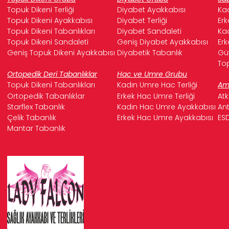
Topuk Dikeni Terliği
Diyabet Ayakkabısı
Kad
Topuk Dikeni Ayakkabısı
Diyabet Terliği
Erk
Topuk Dikeni Tabanlıkları
Diyabet Sandaleti
Kad
Topuk Dikeni Sandaleti
Geniş Diyabet Ayakkabısı
Erk
Geniş Topuk Dikeni Ayakkabısı
Diyabetik Tabanlık
Güv
Top
Ortopedik Deri Tabanlıklar
Hac ve Umre Grubu
Topuk Dikeni Tabanlıkları
Kadın Umre Hac Terliği
Ame
Ortopedik Tabanlıklar
Erkek Hac Umre Terliği
Atk
Starflex Tabanlık
Kadın Hac Umre Ayakkabısı
Ant
Çelik Tabanlık
Erkek Hac Umre Ayakkabısı
ESD
Mantar Tabanlık