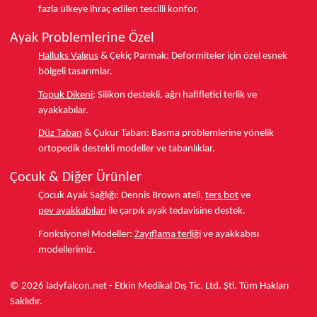
fazla ülkeye
ihraç edilen tescilli konfor.
Ayak Problemlerine Özel
Halluks Valgus
& Çekiç Parmak:
Deformiteler için özel esnek
bölgeli tasarımlar.
Topuk Dikeni
:
Silikon destekli, ağrı hafifletici terlik ve
ayakkabılar.
Düz Taban
& Çukur Taban:
Basma problemlerine yönelik
ortopedik destekli modeller ve tabanlıklar.
Çocuk & Diğer Ürünler
Çocuk Ayak Sağlığı:
Dennis Brown ateli,
ters bot
ve
pev ayakkabıları
ile çarpık ayak tedavisine destek.
Fonksiyonel Modeller:
Zayıflama terliği
ve ayakkabısı
modellerimiz.
© 2026 ladyfalcon.net - Etkin Medikal Dış Tic. Ltd. Şti. Tüm Hakları
Saklıdır.