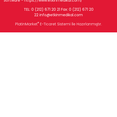
Software -
https://www.etkinmedikal.com/
TEL: 0 (212) 671 20 21 Fax: 0 (212) 671 20
22
info
@etkinmedikal.com
®
PlatinMarket
E-Ticaret Sistemi
İle Hazırlanmıştır.