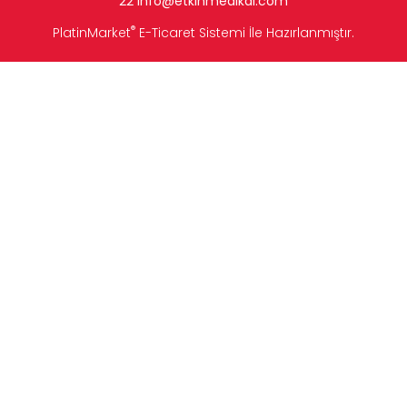
22
info
@etkinmedikal.com
®
PlatinMarket
E-Ticaret Sistemi
İle Hazırlanmıştır.