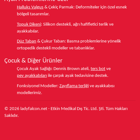
Halluks Valgus
& Çekiç Parmak:
Deformiteler için özel esnek
bölgeli tasarımlar.
Topuk Dikeni
:
Silikon destekli, ağrı hafifletici terlik ve
ayakkabılar.
Düz Taban
& Çukur Taban:
Basma problemlerine yönelik
ortopedik destekli modeller ve tabanlıklar.
Çocuk & Diğer Ürünler
Çocuk Ayak Sağlığı:
Dennis Brown ateli,
ters bot
ve
pev ayakkabıları
ile çarpık ayak tedavisine destek.
Fonksiyonel Modeller:
Zayıflama terliği
ve ayakkabısı
modellerimiz.
© 2026 ladyfalcon.net - Etkin Medikal Dış Tic. Ltd. Şti. Tüm Hakları
Saklıdır.