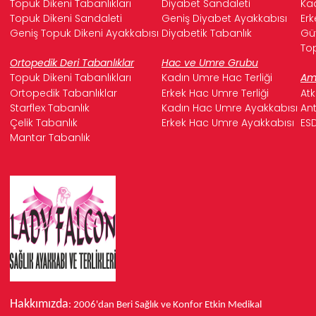
Topuk Dikeni Tabanlıkları
Diyabet Sandaleti
Kad
Topuk Dikeni Sandaleti
Geniş Diyabet Ayakkabısı
Erk
Geniş Topuk Dikeni Ayakkabısı
Diyabetik Tabanlık
Güv
Top
Ortopedik Deri Tabanlıklar
Hac ve Umre Grubu
Topuk Dikeni Tabanlıkları
Kadın Umre Hac Terliği
Ame
Ortopedik Tabanlıklar
Erkek Hac Umre Terliği
Atk
Starflex Tabanlık
Kadın Hac Umre Ayakkabısı
Ant
Çelik Tabanlık
Erkek Hac Umre Ayakkabısı
ESD
Mantar Tabanlık
Hakkımızda
: 2006'dan Beri Sağlık ve Konfor
Etkin Medikal