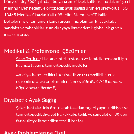
bünyesinde,
2006 yılından bu yana
en yüksek kalite ve mutlak müşteri
memnuniyeti hedefiyle ortopedik ayak sağlığı ürünleri üretiyoruz.
ISO
13485
Medikal Cihazlar Kalite Yönetim Sistemi ve
CE
kalite
belgelerimizle, tamamen kendi üretimimiz olan terlik, ayakkabı,
sandalet ve tabanlıkları
tüm dünyaya ihraç ederek
global bir güven
inşa ediyoruz.
Medikal & Profesyonel Çözümler
Sabo Terlikler
:
Hastane, otel, restoran ve temizlik personeli için
kaymaz tabanlı, tam ortopedik modeller.
Ameliyathane Terlikleri
:
Antistatik ve ESD özellikli, sterile
edilebilir profesyonel ürünler.
(Türkiye'de ilk: 47-48 numara
büyük beden üretimi!)
Diyabetik Ayak Sağlığı
Şeker hastaları için özel olarak tasarlanmış, el yapımı, dikişsiz ve
tam ortopedik
diyabetik ayakkabı
, terlik ve sandaletler.
80'den
fazla ülkeye
ihraç edilen tescilli konfor.
Ayak Problemlerine Özel