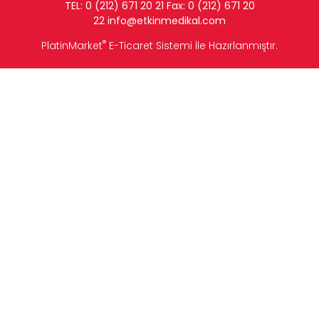
TEL: 0 (212) 671 20 21 Fax: 0 (212) 671 20
22
info
@etkinmedikal.com
®
PlatinMarket
E-Ticaret Sistemi
İle Hazırlanmıştır.