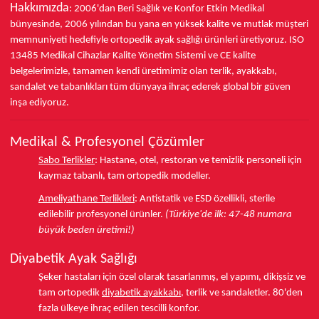
Hakkımızda
: 2006'dan Beri Sağlık ve Konfor
Etkin Medikal
bünyesinde,
2006 yılından bu yana
en yüksek kalite ve mutlak müşteri
memnuniyeti hedefiyle ortopedik ayak sağlığı ürünleri üretiyoruz.
ISO
13485
Medikal Cihazlar Kalite Yönetim Sistemi ve
CE
kalite
belgelerimizle, tamamen kendi üretimimiz olan terlik, ayakkabı,
sandalet ve tabanlıkları
tüm dünyaya ihraç ederek
global bir güven
inşa ediyoruz.
Medikal & Profesyonel Çözümler
Sabo Terlikler
:
Hastane, otel, restoran ve temizlik personeli için
kaymaz tabanlı, tam ortopedik modeller.
Ameliyathane Terlikleri
:
Antistatik ve ESD özellikli, sterile
edilebilir profesyonel ürünler.
(Türkiye'de ilk: 47-48 numara
büyük beden üretimi!)
Diyabetik Ayak Sağlığı
Şeker hastaları için özel olarak tasarlanmış, el yapımı, dikişsiz ve
tam ortopedik
diyabetik ayakkabı
, terlik ve sandaletler.
80'den
fazla ülkeye
ihraç edilen tescilli konfor.