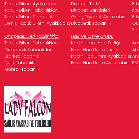
Topuk Dikeni Ayakkabısı
Diyabet Terliği
Erk
Topuk Dikeni Tabanlıkları
Diyabet Sandaleti
Kad
Topuk Dikeni Sandaleti
Geniş Diyabet Ayakkabısı
Erk
Geniş Topuk Dikeni Ayakkabısı
Diyabetik Tabanlık
Güv
Top
Ortopedik Deri Tabanlıklar
Hac ve Umre Grubu
Topuk Dikeni Tabanlıkları
Kadın Umre Hac Terliği
Ame
Ortopedik Tabanlıklar
Erkek Hac Umre Terliği
Atk
Starflex Tabanlık
Kadın Hac Umre Ayakkabısı
Ant
Çelik Tabanlık
Erkek Hac Umre Ayakkabısı
ESD
Mantar Tabanlık