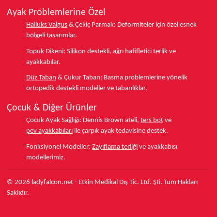
Ayak Problemlerine Özel
Halluks Valgus
& Çekiç Parmak:
Deformiteler için özel esnek
bölgeli tasarımlar.
Topuk Dikeni
:
Silikon destekli, ağrı hafifletici terlik ve
ayakkabılar.
Düz Taban
& Çukur Taban:
Basma problemlerine yönelik
ortopedik destekli modeller ve tabanlıklar.
Çocuk & Diğer Ürünler
Çocuk Ayak Sağlığı:
Dennis Brown ateli,
ters bot
ve
pev ayakkabıları
ile çarpık ayak tedavisine destek.
Fonksiyonel Modeller:
Zayıflama terliği
ve ayakkabısı
modellerimiz.
© 2026 ladyfalcon.net - Etkin Medikal Dış Tic. Ltd. Şti. Tüm Hakları
Saklıdır.