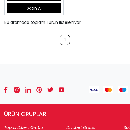
Satın Al
Bu aramada toplam
1
ürün listeleniyor.
1
ÜRÜN GRUPLARI
Topuk Dikeni Grubu
Diyabet Grubu
Sab