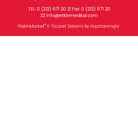
TEL: 0 (212) 671 20 21 Fax: 0 (212) 671 20
22
info
@etkinmedikal.com
®
PlatinMarket
E-Ticaret Sistemi
İle Hazırlanmıştır.