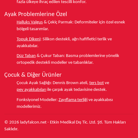
fazla ülkeye
ihraç edilen tescilli konfor.
Ayak Problemlerine Özel
Halluks Valgus
& Çekiç Parmak:
Deformiteler için özel esnek
bölgeli tasarımlar.
Topuk Dikeni
:
Silikon destekli, ağrı hafifletici terlik ve
ayakkabılar.
Düz Taban
& Çukur Taban:
Basma problemlerine yönelik
ortopedik destekli modeller ve tabanlıklar.
Çocuk & Diğer Ürünler
Çocuk Ayak Sağlığı:
Dennis Brown ateli,
ters bot
ve
pev ayakkabıları
ile çarpık ayak tedavisine destek.
Fonksiyonel Modeller:
Zayıflama terliği
ve ayakkabısı
modellerimiz.
© 2026 ladyfalcon.net - Etkin Medikal Dış Tic. Ltd. Şti. Tüm Hakları
Saklıdır.