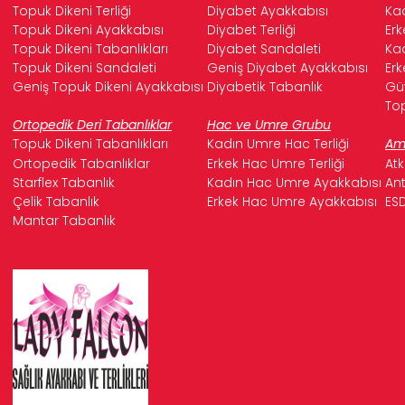
Topuk Dikeni Terliği
Diyabet Ayakkabısı
Kad
Topuk Dikeni Ayakkabısı
Diyabet Terliği
Erk
Topuk Dikeni Tabanlıkları
Diyabet Sandaleti
Kad
Topuk Dikeni Sandaleti
Geniş Diyabet Ayakkabısı
Erk
Geniş Topuk Dikeni Ayakkabısı
Diyabetik Tabanlık
Güv
Top
Ortopedik Deri Tabanlıklar
Hac ve Umre Grubu
Topuk Dikeni Tabanlıkları
Kadın Umre Hac Terliği
Ame
Ortopedik Tabanlıklar
Erkek Hac Umre Terliği
Atk
Starflex Tabanlık
Kadın Hac Umre Ayakkabısı
Ant
Çelik Tabanlık
Erkek Hac Umre Ayakkabısı
ESD
Mantar Tabanlık