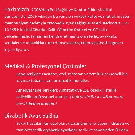
Hakkımızda
: 2006'dan Beri Sağlık ve Konfor
Etkin Medikal
bünyesinde,
2006 yılından bu yana
en yüksek kalite ve mutlak müşteri
memnuniyeti hedefiyle ortopedik ayak sağlığı ürünleri üretiyoruz.
ISO
13485
Medikal Cihazlar Kalite Yönetim Sistemi ve
CE
kalite
belgelerimizle, tamamen kendi üretimimiz olan terlik, ayakkabı,
sandalet ve tabanlıkları
tüm dünyaya ihraç ederek
global bir güven
inşa ediyoruz.
Medikal & Profesyonel Çözümler
Sabo Terlikler
:
Hastane, otel, restoran ve temizlik personeli için
kaymaz tabanlı, tam ortopedik modeller.
Ameliyathane Terlikleri
:
Antistatik ve ESD özellikli, sterile
edilebilir profesyonel ürünler.
(Türkiye'de ilk: 47-48 numara
büyük beden üretimi!)
Diyabetik Ayak Sağlığı
Şeker hastaları için özel olarak tasarlanmış, el yapımı, dikişsiz ve
tam ortopedik
diyabetik ayakkabı
, terlik ve sandaletler.
80'den