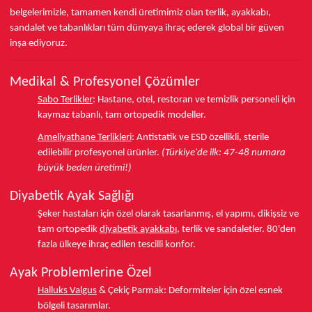
belgelerimizle, tamamen kendi üretimimiz olan terlik, ayakkabı,
sandalet ve tabanlıkları
tüm dünyaya ihraç ederek
global bir güven
inşa ediyoruz.
Medikal & Profesyonel Çözümler
Sabo Terlikler
:
Hastane, otel, restoran ve temizlik personeli için
kaymaz tabanlı, tam ortopedik modeller.
Ameliyathane Terlikleri
:
Antistatik ve ESD özellikli, sterile
edilebilir profesyonel ürünler.
(Türkiye'de ilk: 47-48 numara
büyük beden üretimi!)
Diyabetik Ayak Sağlığı
Şeker hastaları için özel olarak tasarlanmış, el yapımı, dikişsiz ve
tam ortopedik
diyabetik ayakkabı
, terlik ve sandaletler.
80'den
fazla ülkeye
ihraç edilen tescilli konfor.
Ayak Problemlerine Özel
Halluks Valgus
& Çekiç Parmak:
Deformiteler için özel esnek
bölgeli tasarımlar.