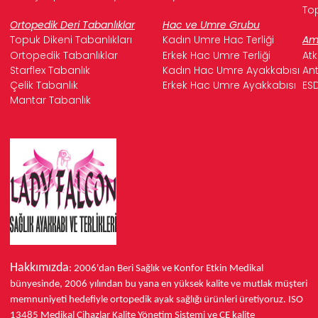
Top
Ortopedik Deri Tabanlıklar
Hac ve Umre Grubu
Topuk Dikeni Tabanlıkları
Kadın Umre Hac Terliği
Ame
Ortopedik Tabanlıklar
Erkek Hac Umre Terliği
Atk
Starflex Tabanlık
Kadın Hac Umre Ayakkabısı
Ant
Çelik Tabanlık
Erkek Hac Umre Ayakkabısı
ESD
Mantar Tabanlık
Hakkımızda
: 2006'dan Beri Sağlık ve Konfor
Etkin Medikal
bünyesinde,
2006 yılından bu yana
en yüksek kalite ve mutlak müşteri
memnuniyeti hedefiyle ortopedik ayak sağlığı ürünleri üretiyoruz.
ISO
13485
Medikal Cihazlar Kalite Yönetim Sistemi ve
CE
kalite