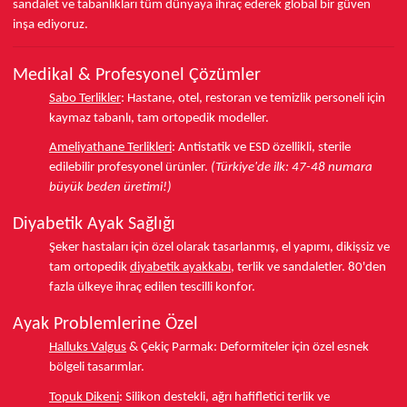
sandalet ve tabanlıkları
tüm dünyaya ihraç ederek
global bir güven
inşa ediyoruz.
Medikal & Profesyonel Çözümler
Sabo Terlikler
:
Hastane, otel, restoran ve temizlik personeli için
kaymaz tabanlı, tam ortopedik modeller.
Ameliyathane Terlikleri
:
Antistatik ve ESD özellikli, sterile
edilebilir profesyonel ürünler.
(Türkiye'de ilk: 47-48 numara
büyük beden üretimi!)
Diyabetik Ayak Sağlığı
Şeker hastaları için özel olarak tasarlanmış, el yapımı, dikişsiz ve
tam ortopedik
diyabetik ayakkabı
, terlik ve sandaletler.
80'den
fazla ülkeye
ihraç edilen tescilli konfor.
Ayak Problemlerine Özel
Halluks Valgus
& Çekiç Parmak:
Deformiteler için özel esnek
bölgeli tasarımlar.
Topuk Dikeni
:
Silikon destekli, ağrı hafifletici terlik ve