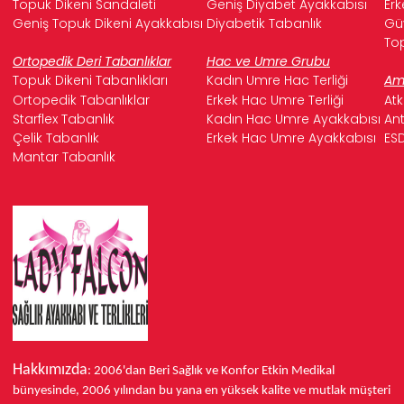
Topuk Dikeni Sandaleti
Geniş Diyabet Ayakkabısı
Erk
Geniş Topuk Dikeni Ayakkabısı
Diyabetik Tabanlık
Güv
Top
Ortopedik Deri Tabanlıklar
Hac ve Umre Grubu
Topuk Dikeni Tabanlıkları
Kadın Umre Hac Terliği
Ame
Ortopedik Tabanlıklar
Erkek Hac Umre Terliği
Atk
Starflex Tabanlık
Kadın Hac Umre Ayakkabısı
Ant
Çelik Tabanlık
Erkek Hac Umre Ayakkabısı
ESD
Mantar Tabanlık
Hakkımızda
: 2006'dan Beri Sağlık ve Konfor
Etkin Medikal
bünyesinde,
2006 yılından bu yana
en yüksek kalite ve mutlak müşteri