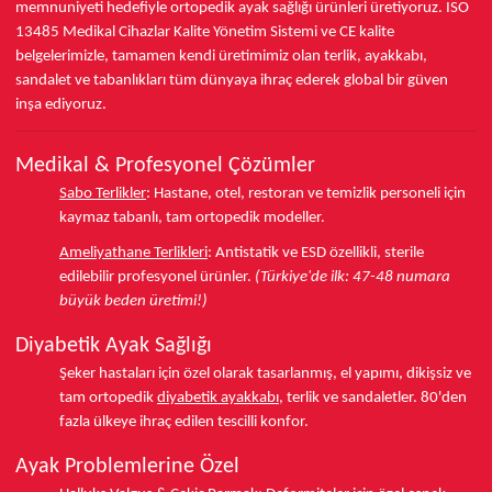
memnuniyeti hedefiyle ortopedik ayak sağlığı ürünleri üretiyoruz.
ISO
13485
Medikal Cihazlar Kalite Yönetim Sistemi ve
CE
kalite
belgelerimizle, tamamen kendi üretimimiz olan terlik, ayakkabı,
sandalet ve tabanlıkları
tüm dünyaya ihraç ederek
global bir güven
inşa ediyoruz.
Medikal & Profesyonel Çözümler
Sabo Terlikler
:
Hastane, otel, restoran ve temizlik personeli için
kaymaz tabanlı, tam ortopedik modeller.
Ameliyathane Terlikleri
:
Antistatik ve ESD özellikli, sterile
edilebilir profesyonel ürünler.
(Türkiye'de ilk: 47-48 numara
büyük beden üretimi!)
Diyabetik Ayak Sağlığı
Şeker hastaları için özel olarak tasarlanmış, el yapımı, dikişsiz ve
tam ortopedik
diyabetik ayakkabı
, terlik ve sandaletler.
80'den
fazla ülkeye
ihraç edilen tescilli konfor.
Ayak Problemlerine Özel