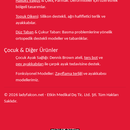
Halluks Valgus
& Çekiç Parmak:
Deformiteler için özel esnek
bölgeli tasarımlar.
Topuk Dikeni
:
Silikon destekli, ağrı hafifletici terlik ve
ayakkabılar.
Düz Taban
& Çukur Taban:
Basma problemlerine yönelik
ortopedik destekli modeller ve tabanlıklar.
Çocuk & Diğer Ürünler
Çocuk Ayak Sağlığı:
Dennis Brown ateli,
ters bot
ve
pev ayakkabıları
ile çarpık ayak tedavisine destek.
Fonksiyonel Modeller:
Zayıflama terliği
ve ayakkabısı
modellerimiz.
© 2026 ladyfalcon.net - Etkin Medikal Dış Tic. Ltd. Şti. Tüm Hakları
Saklıdır.