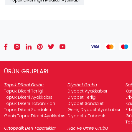
Topuk Dikeni İçin Medikal Ayakkabı
ÜRÜN GRUPLARI
Topuk Dikeni Grubu
Diyabet Grubu
Sab
Topuk Dikeni Terliği
Diyabet Ayakkabısı
Kad
Topuk Dikeni Ayakkabısı
Diyabet Terliği
Erk
Topuk Dikeni Tabanlıkları
Diyabet Sandaleti
Kad
Topuk Dikeni Sandaleti
Geniş Diyabet Ayakkabısı
Erk
Geniş Topuk Dikeni Ayakkabısı
Diyabetik Tabanlık
Güv
Top
Ortopedik Deri Tabanlıklar
Hac ve Umre Grubu