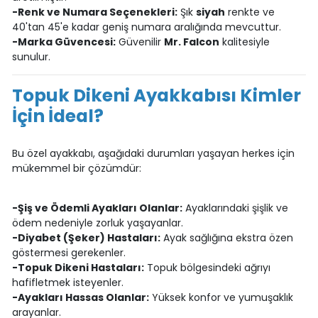
-Renk ve Numara Seçenekleri:
Şık
siyah
renkte ve
40'tan 45'e kadar geniş numara aralığında mevcuttur.
-Marka Güvencesi:
Güvenilir
Mr. Falcon
kalitesiyle
sunulur.
Topuk Dikeni Ayakkabısı Kimler
İçin İdeal?
Bu özel ayakkabı, aşağıdaki durumları yaşayan herkes için
mükemmel bir çözümdür:
-Şiş ve Ödemli Ayakları Olanlar:
Ayaklarındaki şişlik ve
ödem nedeniyle zorluk yaşayanlar.
-Diyabet (Şeker) Hastaları:
Ayak sağlığına ekstra özen
göstermesi gerekenler.
-Topuk Dikeni Hastaları:
Topuk bölgesindeki ağrıyı
hafifletmek isteyenler.
-Ayakları Hassas Olanlar:
Yüksek konfor ve yumuşaklık
arayanlar.