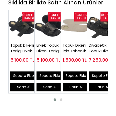
Sıklıkla Birlikte Satın Alınan Ürünler
Topuk Dikeni
Erkek Topuk
Topuk Dikeni
Diyabetik
Terliği Erkek
Dikeni Terliği
İçin Tabanlık
Topuk Dikeni
EPT14S (Şiş
Siyah EPT12S
Erkek EET
Sandaleti
5.100,00
TL
5.100,00
TL
1.500,00
TL
7.250,00
TL
Ayaklara
(Silikon
(Silikon
Erkek EPT-
Özel)
Destekli)
Destekli)
ODS110
Sepete Ekle
Sepete Ekle
Sepete Ekle
Sepete Ekle
Satın Al
Satın Al
Satın Al
Satın Al