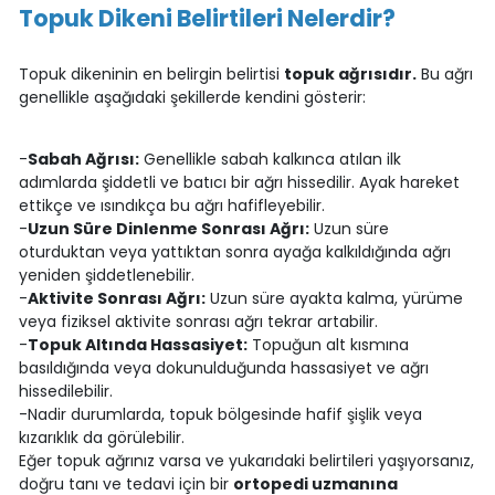
Topuk Dikeni Belirtileri Nelerdir?
Topuk dikeninin en belirgin belirtisi
topuk ağrısıdır.
Bu ağrı
genellikle aşağıdaki şekillerde kendini gösterir:
-
Sabah Ağrısı:
Genellikle sabah kalkınca atılan ilk
adımlarda şiddetli ve batıcı bir ağrı hissedilir. Ayak hareket
ettikçe ve ısındıkça bu ağrı hafifleyebilir.
-
Uzun Süre Dinlenme Sonrası Ağrı:
Uzun süre
oturduktan veya yattıktan sonra ayağa kalkıldığında ağrı
yeniden şiddetlenebilir.
-
Aktivite Sonrası Ağrı:
Uzun süre ayakta kalma, yürüme
veya fiziksel aktivite sonrası ağrı tekrar artabilir.
-
Topuk Altında Hassasiyet:
Topuğun alt kısmına
basıldığında veya dokunulduğunda hassasiyet ve ağrı
hissedilebilir.
-Nadir durumlarda, topuk bölgesinde hafif şişlik veya
kızarıklık da görülebilir.
Eğer topuk ağrınız varsa ve yukarıdaki belirtileri yaşıyorsanız,
doğru tanı ve tedavi için bir
ortopedi uzmanına