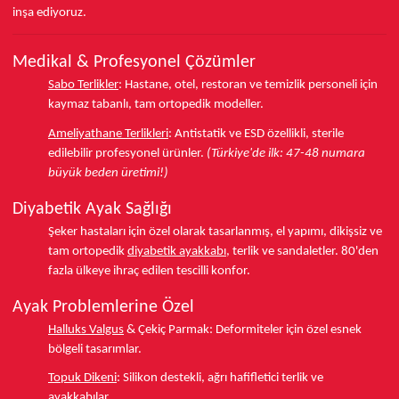
inşa ediyoruz.
Medikal & Profesyonel Çözümler
Sabo Terlikler
:
Hastane, otel, restoran ve temizlik personeli için
kaymaz tabanlı, tam ortopedik modeller.
Ameliyathane Terlikleri
:
Antistatik ve ESD özellikli, sterile
edilebilir profesyonel ürünler.
(Türkiye'de ilk: 47-48 numara
büyük beden üretimi!)
Diyabetik Ayak Sağlığı
Şeker hastaları için özel olarak tasarlanmış, el yapımı, dikişsiz ve
tam ortopedik
diyabetik ayakkabı
, terlik ve sandaletler.
80'den
fazla ülkeye
ihraç edilen tescilli konfor.
Ayak Problemlerine Özel
Halluks Valgus
& Çekiç Parmak:
Deformiteler için özel esnek
bölgeli tasarımlar.
Topuk Dikeni
:
Silikon destekli, ağrı hafifletici terlik ve
ayakkabılar.