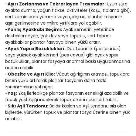
-Aşırı Zorlanma ve Tekrarlayan Travmalar:
Uzun süre
ayakta durma, yoğun fiziksel aktiviteler (koşu, zıplama gibi),
sert zeminlerde yürüme veya çalışma, plantar fasyanın
aşırı gerilmesine ve mikro yırtıklara yol açabilir.
-Yanlış Ayakkabı Seçimi:
Ayak kemerini yeterince
desteklemeyen, çok düz veya topuklu, sert tabanlı
ayakkabılar plantar fasyaya binen yükü artırır.
-Ayak Yapısı Bozuklukları:
Düz tabanlık (pes planus)
veya yüksek ayak kemeri (pes cavus) gibi ayak yapısı
bozuklukları, plantar fasyaya anormal baskı uygulanmasına
neden olabilir.
-Obezite ve Aşırı Kilo:
Vücut ağırlığının artması, topuklara
binen yükü artırarak plantar fasyanın daha fazla
zorlanmasına yol açar.
-Yaş:
Yaş ilerledikçe plantar fasyanın esnekliği azalabilir ve
topuk yastıkçığı incelerek topuk dikeni riskini artırabilir.
-Sıkı Aşil Tendonu:
Baldır kasları ve Aşil tendonu sıkı olan
kişilerde, yürürken topuk ve plantar fasya üzerine binen yük
artabilir.