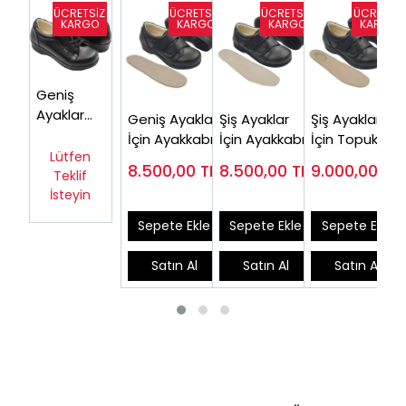
Geniş
Ayaklar
Geniş Ayaklar
Şiş Ayaklar
Şiş Ayaklar
İçin Ödem
İçin Ayakkabı
İçin Ayakkabı
İçin Topuk
Ayakkabısı
Lütfen
Kadın
Erkek
Dikeni
8.500,00
TL
8.500,00
TL
9.000,00
TL
Kadın
Teklif
ODDG05S (Şiş
ODDG54S
Ayakkabısı
ODDG06
İsteyin
ve Ödemli)
(Çok Satılan)
Bayan EPTA-
DG05S
Sepete Ekle
Sepete Ekle
Sepete Ekle
Satın Al
Satın Al
Satın Al