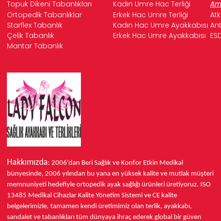
Topuk Dikeni Tabanlıkları
Kadın Umre Hac Terliği
Ame
Ortopedik Tabanlıklar
Erkek Hac Umre Terliği
Atk
Starflex Tabanlık
Kadın Hac Umre Ayakkabısı
Ant
Çelik Tabanlık
Erkek Hac Umre Ayakkabısı
ESD
Mantar Tabanlık
Hakkımızda
: 2006'dan Beri Sağlık ve Konfor
Etkin Medikal
bünyesinde,
2006 yılından bu yana
en yüksek kalite ve mutlak müşteri
memnuniyeti hedefiyle ortopedik ayak sağlığı ürünleri üretiyoruz.
ISO
13485
Medikal Cihazlar Kalite Yönetim Sistemi ve
CE
kalite
belgelerimizle, tamamen kendi üretimimiz olan terlik, ayakkabı,
sandalet ve tabanlıkları
tüm dünyaya ihraç ederek
global bir güven