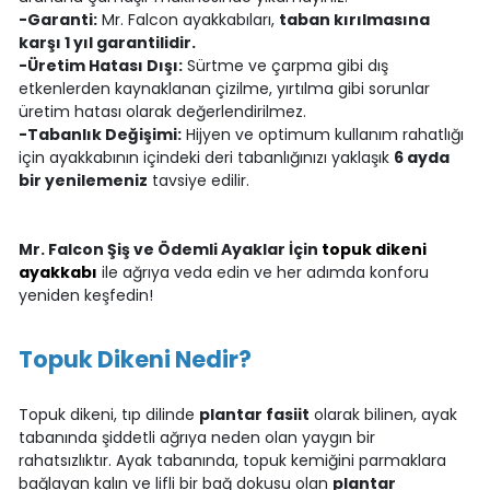
-Garanti:
Mr. Falcon ayakkabıları,
taban kırılmasına
karşı 1 yıl garantilidir.
-Üretim Hatası Dışı:
Sürtme ve çarpma gibi dış
etkenlerden kaynaklanan çizilme, yırtılma gibi sorunlar
üretim hatası olarak değerlendirilmez.
-Tabanlık Değişimi:
Hijyen ve optimum kullanım rahatlığı
için ayakkabının içindeki deri tabanlığınızı yaklaşık
6 ayda
bir yenilemeniz
tavsiye edilir.
Mr. Falcon Şiş ve Ödemli Ayaklar İçin
topuk dikeni
ayakkabı
ile ağrıya veda edin ve her adımda konforu
yeniden keşfedin!
Topuk Dikeni Nedir?
Topuk dikeni, tıp dilinde
plantar fasiit
olarak bilinen, ayak
tabanında şiddetli ağrıya neden olan yaygın bir
rahatsızlıktır. Ayak tabanında, topuk kemiğini parmaklara
bağlayan kalın ve lifli bir bağ dokusu olan
plantar