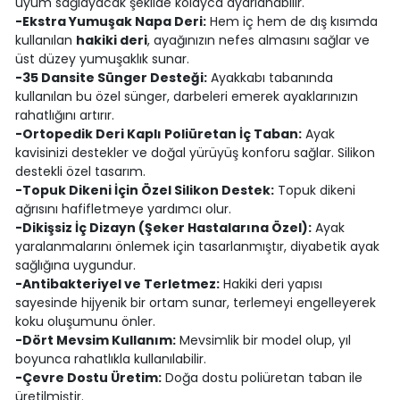
uyum sağlayacak şekilde kolayca ayarlanabilir.
-Ekstra Yumuşak Napa Deri:
Hem iç hem de dış kısımda
kullanılan
hakiki deri
, ayağınızın nefes almasını sağlar ve
üst düzey yumuşaklık sunar.
-35 Dansite Sünger Desteği:
Ayakkabı tabanında
kullanılan bu özel sünger, darbeleri emerek ayaklarınızın
rahatlığını artırır.
-Ortopedik Deri Kaplı Poliüretan İç Taban:
Ayak
kavisinizi destekler ve doğal yürüyüş konforu sağlar. Silikon
destekli özel tasarım.
-Topuk Dikeni İçin Özel Silikon Destek:
Topuk dikeni
ağrısını hafifletmeye yardımcı olur.
-Dikişsiz İç Dizayn (Şeker Hastalarına Özel):
Ayak
yaralanmalarını önlemek için tasarlanmıştır, diyabetik ayak
sağlığına uygundur.
-Antibakteriyel ve Terletmez:
Hakiki deri yapısı
sayesinde hijyenik bir ortam sunar, terlemeyi engelleyerek
koku oluşumunu önler.
-Dört Mevsim Kullanım:
Mevsimlik bir model olup, yıl
boyunca rahatlıkla kullanılabilir.
-Çevre Dostu Üretim:
Doğa dostu poliüretan taban ile
üretilmiştir.