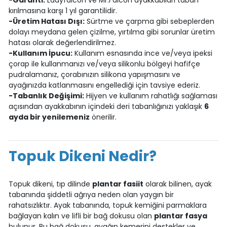
-Garanti:
Ladyfalcon ve Mr.Falcon ayakkabıları taban
kırılmasına karşı 1 yıl garantilidir.
-Üretim Hatası Dışı:
Sürtme ve çarpma gibi sebeplerden
dolayı meydana gelen çizilme, yırtılma gibi sorunlar üretim
hatası olarak değerlendirilmez.
-Kullanım İpucu:
Kullanım esnasında ince ve/veya ipeksi
çorap ile kullanmanızı ve/veya silikonlu bölgeyi hafifçe
pudralamanız, çorabınızın silikona yapışmasını ve
ayağınızda katlanmasını engellediği için tavsiye ederiz.
-Tabanlık Değişimi:
Hijyen ve kullanım rahatlığı sağlaması
açısından ayakkabının içindeki deri tabanlığınızı yaklaşık
6
ayda bir yenilemeniz
önerilir.
Topuk Dikeni Nedir?
Topuk dikeni, tıp dilinde
plantar fasiit
olarak bilinen, ayak
tabanında şiddetli ağrıya neden olan yaygın bir
rahatsızlıktır. Ayak tabanında, topuk kemiğini parmaklara
bağlayan kalın ve lifli bir bağ dokusu olan
plantar fasya
bulunur. Bu bağ dokusu, ayağın kemerini destekler ve