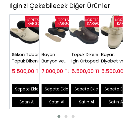
İlginizi Çekebilecek Diğer Ürünler
Silikon Tabanlı
Bayan
Topuk Dikeni
Bayan
Topuk Dikeni
Bunyon ve
İçin Ortopedik
Diyabet ve
Diyabetik
Topuk Dikeni
Terlik Kadın
Topuk Dikeni
5.500,00
TL
7.800,00
TL
5.500,00
TL
5.500,00
TL
Terlik
Ayakkabısı
EPTODT165F
Terliği Bej
EPTODT160J
EPTHLX04
EPTODT165J
Sepete Ekle
Sepete Ekle
Sepete Ekle
Sepete Ekle
Satın Al
Satın Al
Satın Al
Satın Al