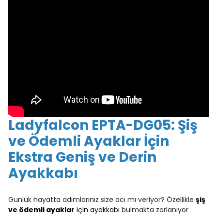
Ladyfalcon EPTA-DG05: Şiş
ve Ödemli Ayaklar İçin
Ekstra Geniş ve Derin
Ayakkabı
Günlük hayatta adımlarınız size acı mı veriyor? Özellikle
şiş
ve ödemli ayaklar
için ayakkabı
bulmakta zorlanıyor