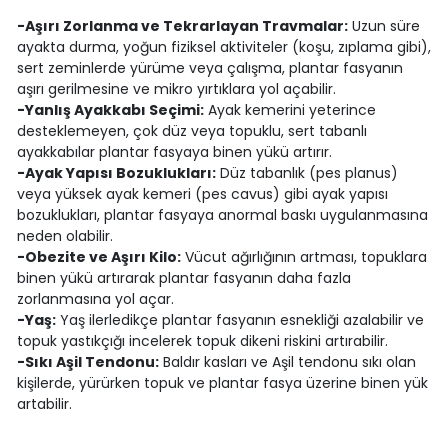
-Aşırı Zorlanma ve Tekrarlayan Travmalar:
Uzun süre
ayakta durma, yoğun fiziksel aktiviteler (koşu, zıplama gibi),
sert zeminlerde yürüme veya çalışma, plantar fasyanın
aşırı gerilmesine ve mikro yırtıklara yol açabilir.
-Yanlış Ayakkabı Seçimi:
Ayak kemerini yeterince
desteklemeyen, çok düz veya topuklu, sert tabanlı
ayakkabılar plantar fasyaya binen yükü artırır.
-Ayak Yapısı Bozuklukları:
Düz tabanlık (pes planus)
veya yüksek ayak kemeri (pes cavus) gibi ayak yapısı
bozuklukları, plantar fasyaya anormal baskı uygulanmasına
neden olabilir.
-Obezite ve Aşırı Kilo:
Vücut ağırlığının artması, topuklara
binen yükü artırarak plantar fasyanın daha fazla
zorlanmasına yol açar.
-Yaş:
Yaş ilerledikçe plantar fasyanın esnekliği azalabilir ve
topuk yastıkçığı incelerek topuk dikeni riskini artırabilir.
-Sıkı Aşil Tendonu:
Baldır kasları ve Aşil tendonu sıkı olan
kişilerde, yürürken topuk ve plantar fasya üzerine binen yük
artabilir.