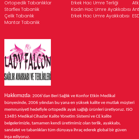
Ortopedik Tabanlıklar
Erkek Hac Umre Terliği
Atk
Starflex Tabanlık
Kadın Hac Umre Ayakkabısı
Ant
Çelik Tabanlık
Erkek Hac Umre Ayakkabısı
ESD
Mantar Tabanlık
Hakkımızda
: 2006'dan Beri Sağlık ve Konfor
Etkin Medikal
bünyesinde,
2006 yılından bu yana
en yüksek kalite ve mutlak müşteri
memnuniyeti hedefiyle ortopedik ayak sağlığı ürünleri üretiyoruz.
ISO
13485
Medikal Cihazlar Kalite Yönetim Sistemi ve
CE
kalite
belgelerimizle, tamamen kendi üretimimiz olan terlik, ayakkabı,
sandalet ve tabanlıkları
tüm dünyaya ihraç ederek
global bir güven
inşa ediyoruz.