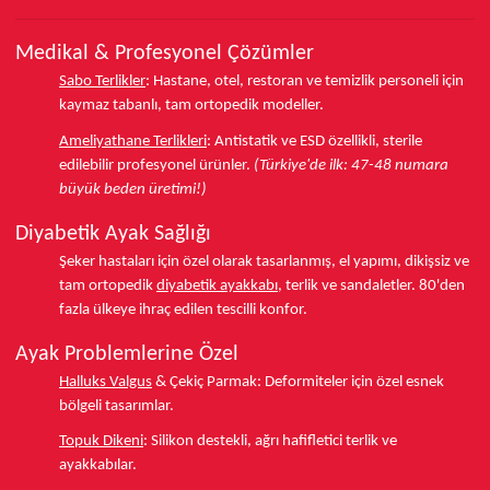
Medikal & Profesyonel Çözümler
Sabo Terlikler
:
Hastane, otel, restoran ve temizlik personeli için
kaymaz tabanlı, tam ortopedik modeller.
Ameliyathane Terlikleri
:
Antistatik ve ESD özellikli, sterile
edilebilir profesyonel ürünler.
(Türkiye'de ilk: 47-48 numara
büyük beden üretimi!)
Diyabetik Ayak Sağlığı
Şeker hastaları için özel olarak tasarlanmış, el yapımı, dikişsiz ve
tam ortopedik
diyabetik ayakkabı
, terlik ve sandaletler.
80'den
fazla ülkeye
ihraç edilen tescilli konfor.
Ayak Problemlerine Özel
Halluks Valgus
& Çekiç Parmak:
Deformiteler için özel esnek
bölgeli tasarımlar.
Topuk Dikeni
:
Silikon destekli, ağrı hafifletici terlik ve
ayakkabılar.