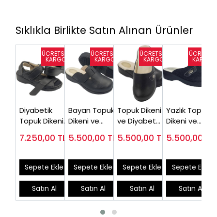
Sıklıkla Birlikte Satın Alınan Ürünler
Diyabetik
Bayan Topuk
Topuk Dikeni
Yazlık Topuk
Topuk Dikeni
Dikeni ve
ve Diyabet
Dikeni ve
Sandaleti
Diyabet
Terliği Kadın
Diyabet
7.250,00
TL
5.500,00
TL
5.500,00
TL
5.500,00
TL
Kadın EPT-
Terliği Siyah
Siyah
Terliği Fileli
ODS105
EPTODT165S
EPTODT160S
Bayan
EPTODTY160S
Sepete Ekle
Sepete Ekle
Sepete Ekle
Sepete Ekle
Satın Al
Satın Al
Satın Al
Satın Al