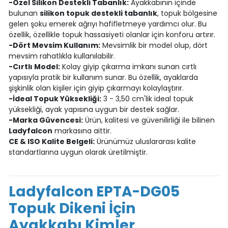
-Özel Silikon Destekli Tabanlık:
Ayakkabının içinde
bulunan
silikon topuk destekli tabanlık
, topuk bölgesine
gelen şoku emerek ağrıyı hafifletmeye yardımcı olur. Bu
özellik, özellikle topuk hassasiyeti olanlar için konforu artırır.
-Dört Mevsim Kullanım:
Mevsimlik bir model olup, dört
mevsim rahatlıkla kullanılabilir.
-Cırtlı Model:
Kolay giyip çıkarma imkanı sunan cırtlı
yapısıyla pratik bir kullanım sunar. Bu özellik, ayaklarda
şişkinlik olan kişiler için giyip çıkarmayı kolaylaştırır.
-İdeal Topuk Yüksekliği:
3 - 3,50 cm'lik ideal topuk
yüksekliği, ayak yapısına uygun bir destek sağlar.
-Marka Güvencesi:
Ürün, kalitesi ve güvenilirliği ile bilinen
Ladyfalcon
markasına aittir.
CE & ISO Kalite Belgeli:
Ürünümüz uluslararası kalite
standartlarına uygun olarak üretilmiştir.
Ladyfalcon EPTA-DG05
Topuk Dikeni İçin
Ayakkabı Kimler