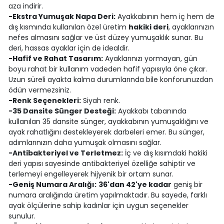
aza indirir.
-Ekstra Yumuşak Napa Deri:
Ayakkabının hem iç hem de
dış kısmında kullanılan özel üretim
hakiki deri
, ayaklarınızın
nefes almasını sağlar ve üst düzey yumuşaklık sunar. Bu
deri, hassas ayaklar için de idealdir.
-Hafif ve Rahat Tasarım:
Ayaklarınızı yormayan, gün
boyu rahat bir kullanım vadeden hafif yapısıyla öne çıkar.
Uzun süreli ayakta kalma durumlarında bile konforunuzdan
ödün vermezsiniz.
-Renk Seçenekleri:
Siyah renk.
-35 Dansite Sünger Desteği:
Ayakkabı tabanında
kullanılan 35 dansite sünger, ayakkabının yumuşaklığını ve
ayak rahatlığını destekleyerek darbeleri emer. Bu sünger,
adımlarınızın daha yumuşak olmasını sağlar.
-Antibakteriyel ve Terletmez:
İç ve dış kısımdaki hakiki
deri yapısı sayesinde antibakteriyel özelliğe sahiptir ve
terlemeyi engelleyerek hijyenik bir ortam sunar.
-Geniş Numara Aralığı:
36'dan 42'ye kadar
geniş bir
numara aralığında üretim yapılmaktadır. Bu sayede, farklı
ayak ölçülerine sahip kadınlar için uygun seçenekler
sunulur.