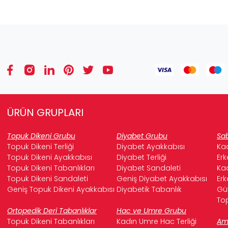
ÜRÜN GRUPLARI
Topuk Dikeni Grubu
Diyabet Grubu
Sab
Topuk Dikeni Terliği
Diyabet Ayakkabısı
Kad
Topuk Dikeni Ayakkabısı
Diyabet Terliği
Erk
Topuk Dikeni Tabanlıkları
Diyabet Sandaleti
Kad
Topuk Dikeni Sandaleti
Geniş Diyabet Ayakkabısı
Erk
Geniş Topuk Dikeni Ayakkabısı
Diyabetik Tabanlık
Güv
Top
Ortopedik Deri Tabanlıklar
Hac ve Umre Grubu
Topuk Dikeni Tabanlıkları
Kadın Umre Hac Terliği
Ame