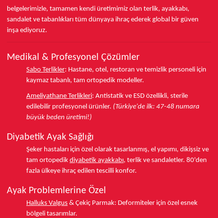
belgelerimizle, tamamen kendi üretimimiz olan terlik, ayakkabı,
sandalet ve tabanlıkları
tüm dünyaya ihraç ederek
global bir güven
inşa ediyoruz.
Medikal & Profesyonel Çözümler
Sabo Terlikler
:
Hastane, otel, restoran ve temizlik personeli için
kaymaz tabanlı, tam ortopedik modeller.
Ameliyathane Terlikleri
:
Antistatik ve ESD özellikli, sterile
edilebilir profesyonel ürünler.
(Türkiye'de ilk: 47-48 numara
büyük beden üretimi!)
Diyabetik Ayak Sağlığı
Şeker hastaları için özel olarak tasarlanmış, el yapımı, dikişsiz ve
tam ortopedik
diyabetik ayakkabı
, terlik ve sandaletler.
80'den
fazla ülkeye
ihraç edilen tescilli konfor.
Ayak Problemlerine Özel
Halluks Valgus
& Çekiç Parmak:
Deformiteler için özel esnek
bölgeli tasarımlar.