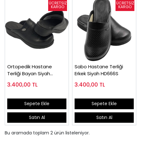
Ortopedik Hastane
Sabo Hastane Terliği
Terliği Bayan Siyah
Erkek Siyah HD666S
HD126S
3.400,00
TL
3.400,00
TL
Sepete Ekle
Sepete Ekle
Satın Al
Satın Al
Bu aramada toplam
2
ürün listeleniyor.