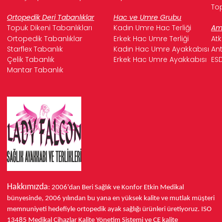
Top
Ortopedik Deri Tabanlıklar
Hac ve Umre Grubu
Topuk Dikeni Tabanlıkları
Kadın Umre Hac Terliği
Ame
Ortopedik Tabanlıklar
Erkek Hac Umre Terliği
Atk
Starflex Tabanlık
Kadın Hac Umre Ayakkabısı
Ant
Çelik Tabanlık
Erkek Hac Umre Ayakkabısı
ESD
Mantar Tabanlık
Hakkımızda
: 2006'dan Beri Sağlık ve Konfor
Etkin Medikal
bünyesinde,
2006 yılından bu yana
en yüksek kalite ve mutlak müşteri
memnuniyeti hedefiyle ortopedik ayak sağlığı ürünleri üretiyoruz.
ISO
13485
Medikal Cihazlar Kalite Yönetim Sistemi ve
CE
kalite