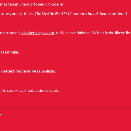
aymaz tabanlı, tam ortopedik modeller.
r profesyonel ürünler.
(Türkiye'de ilk: 47-48 numara büyük beden üretimi!)
tam ortopedik
diyabetik ayakkabı
, terlik ve sandaletler.
80'den fazla ülkeye
ihr
 tasarımlar.
estekli modeller ve tabanlıklar.
ı
ile çarpık ayak tedavisine destek.
.
r.