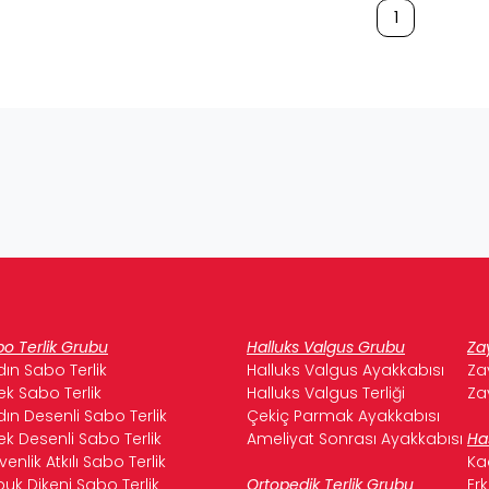
1
o Terlik Grubu
Halluks Valgus Grubu
Za
ın Sabo Terlik
Halluks Valgus Ayakkabısı
Za
ek Sabo Terlik
Halluks Valgus Terliği
Za
ın Desenli Sabo Terlik
Çekiç Parmak Ayakkabısı
ek Desenli Sabo Terlik
Ameliyat Sonrası Ayakkabısı
Ha
enlik Atkılı Sabo Terlik
Ka
uk Dikeni Sabo Terlik
Ortopedik Terlik Grubu
Er