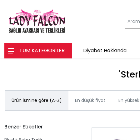
TÜM KATEGORİLER
Diyabet Hakkında
'Ster
Ürün ismine göre (A-Z)
En düşük fiyat
En yüksek 
Benzer Etiketler
Plastik Sabo Terlik