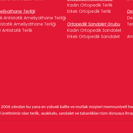
Kadın Ortopedik Terlik
liyathane Terliği
Erkek Ortopedik Terlik
De
ılı Antistatik Ameliyathane Terliği
De
istatik Ameliyathane Terliği
Ortopedik Sandalet Grubu
Te
 Antistatik Terlik
Kadın Ortopedik Sandalet
Erkek Ortopedik Sandalet
Am
,
2006 yılından bu yana
en yüksek kalite ve mutlak müşteri memnuniyeti hede
üretimimiz olan terlik, ayakkabı, sandalet ve tabanlıkları
tüm dünyaya ihra