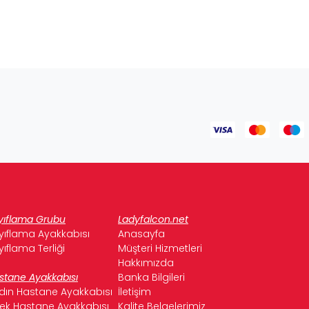
yıflama Grubu
Ladyfalcon.net
yıflama Ayakkabısı
Anasayfa
yıflama Terliği
Müşteri Hizmetleri
Hakkımızda
stane Ayakkabısı
Banka Bilgileri
dın Hastane Ayakkabısı
İletişim
kek Hastane Ayakkabısı
Kalite Belgelerimiz