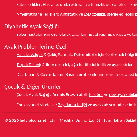
Sabo Terlikler
:
Hastane, otel, restoran ve temizlik personeli için k
Ameliyathane Terlikleri
:
Antistatik ve ESD özellikli, sterile edilebili
Diyabetik Ayak Sağlığı
Şeker hastaları için özel olarak tasarlanmış, el yapımı, dikişsiz ve 
Ayak Problemlerine Özel
Halluks Valgus
& Çekiç Parmak:
Deformiteler için özel esnek bölgeli
Topuk Dikeni
:
Silikon destekli, ağrı hafifletici terlik ve ayakkabılar.
Düz Taban
& Çukur Taban:
Basma problemlerine yönelik ortopedik d
Çocuk & Diğer Ürünler
Çocuk Ayak Sağlığı:
Dennis Brown ateli,
ters bot
ve
pev ayakkabılar
Fonksiyonel Modeller:
Zayıflama terliği
ve ayakkabısı modellerimiz
© 2026 ladyfalcon.net - Etkin Medikal Dış Tic. Ltd. Şti. Tüm Hakları Saklıdı