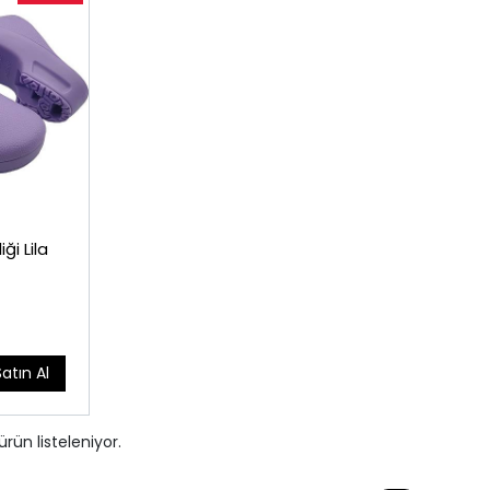
ği Lila
Satın Al
ürün listeleniyor.