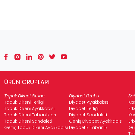
ÜRÜN GRUPLARI
Topuk Dikeni Grubu
Diyabet Grubu
Sab
Topuk Dikeni Terliği
Diyabet Ayakkabısı
Kad
Topuk Dikeni Ayakkabısı
Diyabet Terliği
Erk
Topuk Dikeni Tabanlıkları
Diyabet Sandaleti
Kad
Topuk Dikeni Sandaleti
Geniş Diyabet Ayakkabısı
Erk
Geniş Topuk Dikeni Ayakkabısı
Diyabetik Tabanlık
Güv
Top