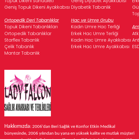
Topuk Dikeni Sandaleti
Geniş Diyabet Ayakkabısı
Erk
Geniş Topuk Dikeni Ayakkabısı
Diyabetik Tabanlık
Güv
Top
Ortopedik Deri Tabanlıklar
Hac ve Umre Grubu
Topuk Dikeni Tabanlıkları
Kadın Umre Hac Terliği
Ame
Ortopedik Tabanlıklar
Erkek Hac Umre Terliği
Atk
Starflex Tabanlık
Kadın Hac Umre Ayakkabısı
Ant
Çelik Tabanlık
Erkek Hac Umre Ayakkabısı
ESD
Mantar Tabanlık
Hakkımızda
: 2006'dan Beri Sağlık ve Konfor
Etkin Medikal
bünyesinde,
2006 yılından bu yana
en yüksek kalite ve mutlak müşteri