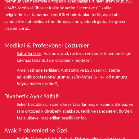
memnuniyeti hedefiyle ortopedik ayak sağlığı ürünleri üretiyoruz.
ISO
13485
Medikal Cihazlar Kalite Yönetim Sistemi ve
CE
kalite
belgelerimizle, tamamen kendi üretimimiz olan terlik, ayakkabı,
sandalet ve tabanlıkları
tüm dünyaya ihraç ederek
global bir güven
inşa ediyoruz.
Medikal & Profesyonel Çözümler
Sabo Terlikler
:
Hastane, otel, restoran ve temizlik personeli için
kaymaz tabanlı, tam ortopedik modeller.
Ameliyathane Terlikleri
:
Antistatik ve ESD özellikli, sterile
edilebilir profesyonel ürünler.
(Türkiye'de ilk: 47-48 numara
büyük beden üretimi!)
Diyabetik Ayak Sağlığı
Şeker hastaları için özel olarak tasarlanmış, el yapımı, dikişsiz ve
tam ortopedik
diyabetik ayakkabı
, terlik ve sandaletler.
80'den
fazla ülkeye
ihraç edilen tescilli konfor.
Ayak Problemlerine Özel
Halluks Valgus
& Çekiç Parmak:
Deformiteler için özel esnek