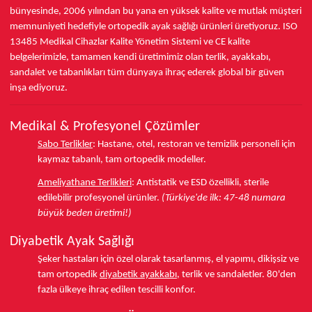
bünyesinde,
2006 yılından bu yana
en yüksek kalite ve mutlak müşteri
memnuniyeti hedefiyle ortopedik ayak sağlığı ürünleri üretiyoruz.
ISO
13485
Medikal Cihazlar Kalite Yönetim Sistemi ve
CE
kalite
belgelerimizle, tamamen kendi üretimimiz olan terlik, ayakkabı,
sandalet ve tabanlıkları
tüm dünyaya ihraç ederek
global bir güven
inşa ediyoruz.
Medikal & Profesyonel Çözümler
Sabo Terlikler
:
Hastane, otel, restoran ve temizlik personeli için
kaymaz tabanlı, tam ortopedik modeller.
Ameliyathane Terlikleri
:
Antistatik ve ESD özellikli, sterile
edilebilir profesyonel ürünler.
(Türkiye'de ilk: 47-48 numara
büyük beden üretimi!)
Diyabetik Ayak Sağlığı
Şeker hastaları için özel olarak tasarlanmış, el yapımı, dikişsiz ve
tam ortopedik
diyabetik ayakkabı
, terlik ve sandaletler.
80'den
fazla ülkeye
ihraç edilen tescilli konfor.