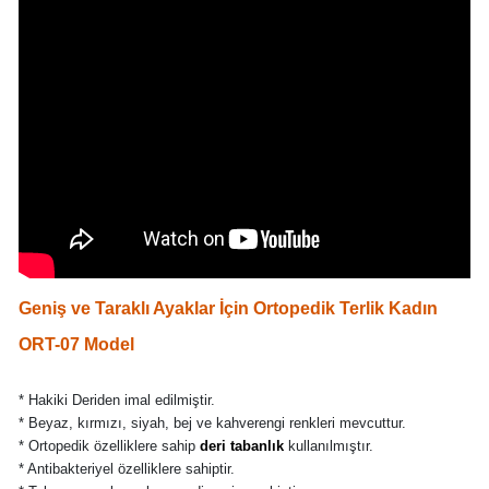
Geniş ve Taraklı Ayaklar İçin Ortopedik Terlik Kadın
ORT-07 Model
* Hakiki Deriden imal edilmiştir.
* Beyaz, kırmızı, siyah, bej ve kahverengi renkleri mevcuttur.
* Ortopedik özelliklere sahip
deri tabanlık
kullanılmıştır.
* Antibakteriyel özelliklere sahiptir.