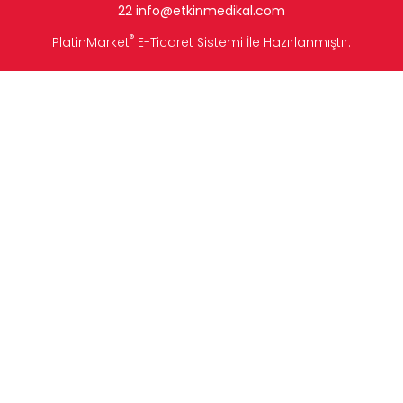
22
info
@etkinmedikal.com
®
PlatinMarket
E-Ticaret Sistemi
İle Hazırlanmıştır.