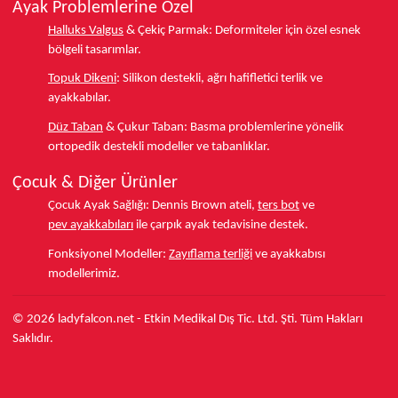
Ayak Problemlerine Özel
Halluks Valgus
& Çekiç Parmak:
Deformiteler için özel esnek
bölgeli tasarımlar.
Topuk Dikeni
:
Silikon destekli, ağrı hafifletici terlik ve
ayakkabılar.
Düz Taban
& Çukur Taban:
Basma problemlerine yönelik
ortopedik destekli modeller ve tabanlıklar.
Çocuk & Diğer Ürünler
Çocuk Ayak Sağlığı:
Dennis Brown ateli,
ters bot
ve
pev ayakkabıları
ile çarpık ayak tedavisine destek.
Fonksiyonel Modeller:
Zayıflama terliği
ve ayakkabısı
modellerimiz.
© 2026 ladyfalcon.net - Etkin Medikal Dış Tic. Ltd. Şti. Tüm Hakları
Saklıdır.