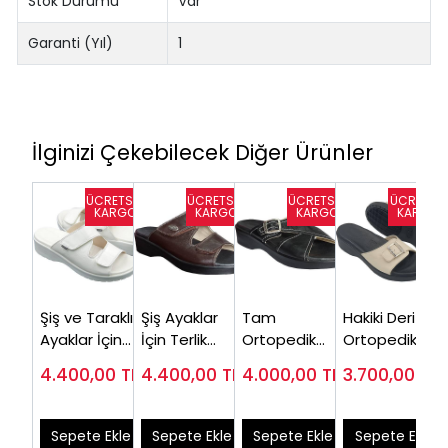
Stok Durumu
Var
Garanti (Yıl)
1
İlginizi Çekebilecek Diğer Ürünler
Şiş ve Taraklı
Şiş Ayaklar
Tam
Hakiki Deri
Ayaklar İçin
İçin Terlik
Ortopedik
Ortopedik
Medikal Terlik
Kadın ORT07F
Terlik Kadın
Terlik Kadın
4.400,00
TL
4.400,00
TL
4.000,00
TL
3.700,00
TL
Kadın ORT07B
Siyah ORT05S
Bej ORT03J
Sepete Ekle
Sepete Ekle
Sepete Ekle
Sepete Ekle