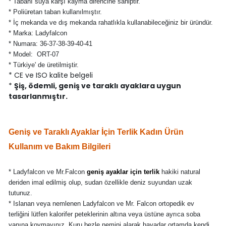
* Tabanı suya karşı kayma direncine sahiptir.
* Poliüretan taban kullanılmıştır.
* İç mekanda ve dış mekanda rahatlıkla kullanabileceğiniz bir üründür.
* Marka: Ladyfalcon
* Numara: 36-37-38-39-40-41
* Model: ORT-07
* Türkiye' de üretilmiştir.
* CE ve ISO kalite belgeli
*
Şiş, ödemli, geniş ve taraklı ayaklara uygun
tasarlanmıştır.
Geniş ve Taraklı Ayaklar İçin Terlik Kadın Ürün
Kullanım ve Bakım Bilgileri
* Ladyfalcon ve Mr.Falcon
geniş ayaklar için terlik
hakiki natural
deriden imal edilmiş olup, sudan özellikle deniz suyundan uzak
tutunuz.
* Islanan veya nemlenen Ladyfalcon ve Mr. Falcon ortopedik ev
terliğini lütfen kalorifer peteklerinin altına veya üstüne ayrıca soba
yanına koymayınız. Kuru bezle nemini alarak havadar ortamda kendi