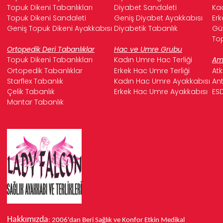
Topuk Dikeni Tabanlıkları
Diyabet Sandaleti
Kad
Topuk Dikeni Sandaleti
Geniş Diyabet Ayakkabısı
Erk
Geniş Topuk Dikeni Ayakkabısı
Diyabetik Tabanlık
Güv
Top
Ortopedik Deri Tabanlıklar
Hac ve Umre Grubu
Topuk Dikeni Tabanlıkları
Kadın Umre Hac Terliği
Ame
Ortopedik Tabanlıklar
Erkek Hac Umre Terliği
Atk
Starflex Tabanlık
Kadın Hac Umre Ayakkabısı
Ant
Çelik Tabanlık
Erkek Hac Umre Ayakkabısı
ESD
Mantar Tabanlık
Hakkımızda
: 2006'dan Beri Sağlık ve Konfor
Etkin Medikal