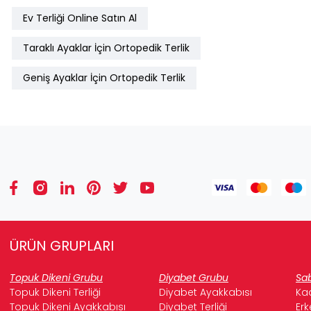
Ev Terliği Online Satın Al
Taraklı Ayaklar İçin Ortopedik Terlik
Geniş Ayaklar İçin Ortopedik Terlik
ÜRÜN GRUPLARI
Topuk Dikeni Grubu
Diyabet Grubu
Sab
Topuk Dikeni Terliği
Diyabet Ayakkabısı
Kad
Topuk Dikeni Ayakkabısı
Diyabet Terliği
Erk