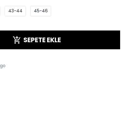
43-44
45-46
SEPETE EKLE
rgo