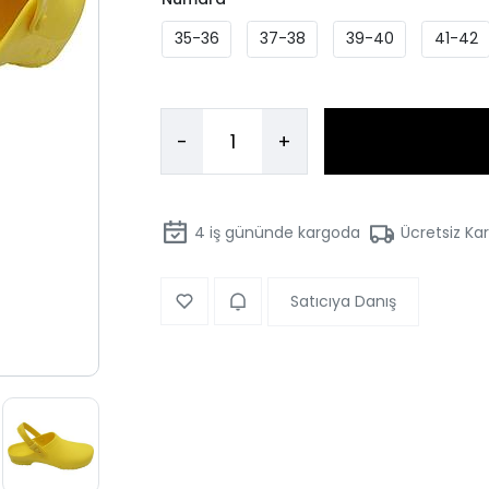
35-36
37-38
39-40
41-42
-
+
4
iş gününde kargoda
Ücretsiz Ka
Satıcıya Danış