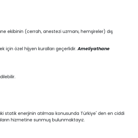
ane ekibinin (cerrah, anestezi uzmanı, hemşireler) dış
 için özel hijyen kuralları geçerlidir.
Ameliyathane
lebilir.
i statik enerjinin atılması konusunda Türkiye' den en ciddi
nıcıların hizmetine sunmuş bulunmaktayız.