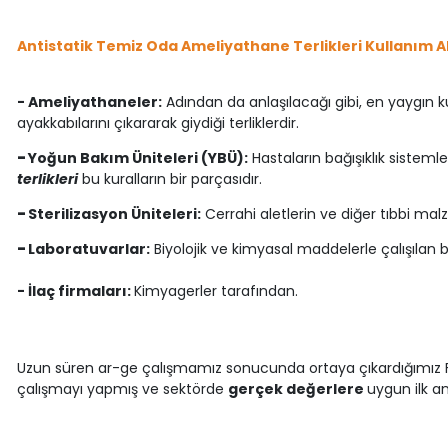
Antistatik Temiz Oda Ameliyathane Terlikleri Kullanım A
- Ameliyathaneler:
Adından da anlaşılacağı gibi, en yaygın k
ayakkabılarını çıkararak giydiği terliklerdir.
-
Yoğun Bakım Üniteleri (YBÜ):
Hastaların bağışıklık sistemle
terlikleri
bu kuralların bir parçasıdır.
-
Sterilizasyon Üniteleri:
Cerrahi aletlerin ve diğer tıbbi malze
-
Laboratuvarlar:
Biyolojik ve kimyasal maddelerle çalışılan b
- İlaç firmaları:
Kimyagerler tarafından.
Uzun süren ar-ge çalışmamız sonucunda ortaya çıkardığımız Falc
çalışmayı yapmış ve sektörde
gerçek değerlere
uygun ilk a