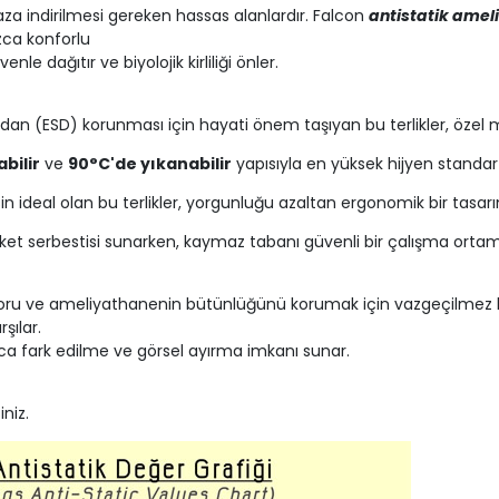
 aza indirilmesi gereken hassas alanlardır. Falcon
antistatik ameli
zca konforlu
le dağıtır ve biyolojik kirliliği önler.
jdan (ESD) korunması için hayati önem taşıyan bu terlikler, özel ma
bilir
ve
90°C'de yıkanabilir
yapısıyla en yüksek hijyen standartl
çin ideal olan bu terlikler, yorgunluğu azaltan ergonomik bir tasarı
eket serbestisi sunarken, kaymaz tabanı güvenli bir çalışma ortamı
foru ve ameliyathanenin bütünlüğünü korumak için vazgeçilmez bir 
şılar.
ca fark edilme ve görsel ayırma imkanı sunar.
niz.