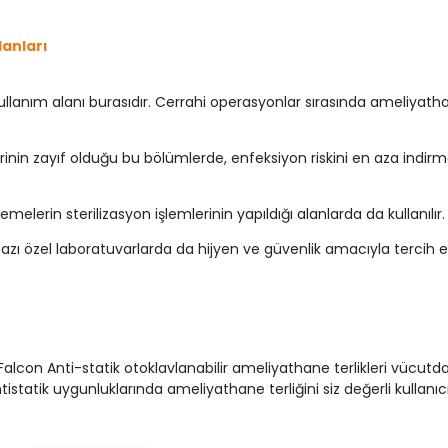
lanları
ullanım alanı burasıdır. Cerrahi operasyonlar sırasında ameliyath
rinin zayıf olduğu bu bölümlerde, enfeksiyon riskini en aza indirmek
melerin sterilizasyon işlemlerinin yapıldığı alanlarda da kullanılır.
azı özel laboratuvarlarda da hijyen ve güvenlik amacıyla tercih edi
on Anti-statik otoklavlanabilir ameliyathane terlikleri vücutdak
ntistatik uygunluklarında ameliyathane terliğini siz değerli kulla