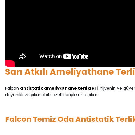
Sarı Atkılı Ameliyathane Terli
Falcon
antistatik ameliyathane terlikleri
, hijyenin ve güven
dayanıklı ve yıkanabilir özellikleriyle öne çıkar.
Falcon Temiz Oda Antistatik Terlik