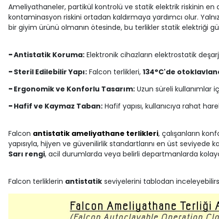
Ameliyathaneler, partikül kontrolü ve statik elektrik riskinin en
kontaminasyon riskini ortadan kaldırmaya yardımcı olur. Yalnı
bir giyim ürünü olmanın ötesinde, bu terlikler statik elektriği güven
-
Antistatik Koruma:
Elektronik cihazların elektrostatik deşar
-
Steril Edilebilir Yapı:
Falcon terlikleri,
134°C'de otoklavlana
-
Ergonomik ve Konforlu Tasarım:
Uzun süreli kullanımlar i
-
Hafif ve Kaymaz Taban:
Hafif yapısı, kullanıcıya rahat har
Falcon
antistatik ameliyathane terlikleri
, çalışanların kon
yapısıyla, hijyen ve güvenilirlik standartlarını en üst seviyede kar
Sarı rengi
, acil durumlarda veya belirli departmanlarda kolay
Falcon terliklerin
antistatik
seviyelerini tablodan inceleyebilirsi