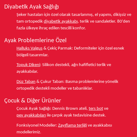
Diyabetik Ayak Sağlığı
Şeker hastaları için özel olarak tasarlanmış, el yapımı, dikişsiz ve
tam ortopedik
diyabetik ayakkabı
, terlik ve sandaletler.
80'den
fazla ülkeye
ihraç edilen tescilli konfor.
Ayak Problemlerine Özel
Halluks Valgus
& Çekiç Parmak:
Deformiteler için özel esnek
bölgeli tasarımlar.
Topuk Dikeni
:
Silikon destekli, ağrı hafifletici terlik ve
ayakkabılar.
Düz Taban
& Çukur Taban:
Basma problemlerine yönelik
ortopedik destekli modeller ve tabanlıklar.
Çocuk & Diğer Ürünler
Çocuk Ayak Sağlığı:
Dennis Brown ateli,
ters bot
ve
pev ayakkabıları
ile çarpık ayak tedavisine destek.
Fonksiyonel Modeller:
Zayıflama terliği
ve ayakkabısı
modellerimiz.