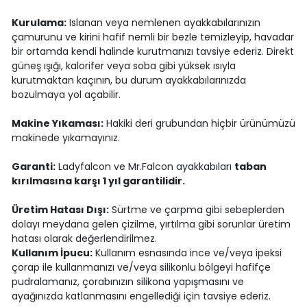
Kurulama:
Islanan veya nemlenen ayakkabılarınızın
çamurunu ve kirini hafif nemli bir bezle temizleyip, havadar
bir ortamda kendi halinde kurutmanızı tavsiye ederiz. Direkt
güneş ışığı, kalorifer veya soba gibi yüksek ısıyla
kurutmaktan kaçının, bu durum ayakkabılarınızda
bozulmaya yol açabilir.
Makine Yıkaması:
Hakiki deri grubundan hiçbir ürünümüzü
makinede yıkamayınız.
Garanti:
Ladyfalcon ve Mr.Falcon ayakkabıları
taban
kırılmasına karşı 1 yıl garantilidir.
Üretim Hatası Dışı:
Sürtme ve çarpma gibi sebeplerden
dolayı meydana gelen çizilme, yırtılma gibi sorunlar üretim
hatası olarak değerlendirilmez.
Kullanım İpucu:
Kullanım esnasında ince ve/veya ipeksi
çorap ile kullanmanızı ve/veya silikonlu bölgeyi hafifçe
pudralamanız, çorabınızın silikona yapışmasını ve
ayağınızda katlanmasını engellediği için tavsiye ederiz.