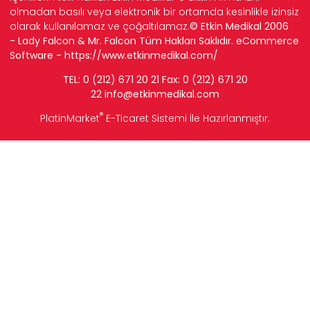
olmadan basılı veya elektronik bir ortamda kesinlikle izinsiz
olarak kullanılamaz ve çoğaltılamaz.
© Etkin Medikal 2006
- Lady Falcon & Mr. Falcon Tüm Hakları Saklıdır. eCommerce
Software -
https://www.etkinmedikal.com/
TEL: 0 (212) 671 20 21 Fax: 0 (212) 671 20
22
info
@etkinmedikal.com
®
PlatinMarket
E-Ticaret Sistemi
İle Hazırlanmıştır.