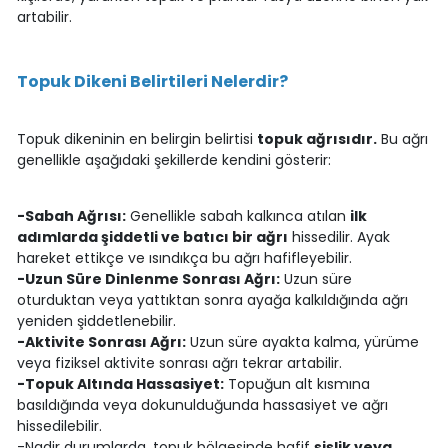
artabilir.
Topuk Dikeni Belirtileri Nelerdir?
Topuk dikeninin en belirgin belirtisi
topuk ağrısıdır.
Bu ağrı
genellikle aşağıdaki şekillerde kendini gösterir:
-Sabah Ağrısı:
Genellikle sabah kalkınca atılan
ilk
adımlarda şiddetli ve batıcı bir ağrı
hissedilir. Ayak
hareket ettikçe ve ısındıkça bu ağrı hafifleyebilir.
-Uzun Süre Dinlenme Sonrası Ağrı:
Uzun süre
oturduktan veya yattıktan sonra ayağa kalkıldığında ağrı
yeniden şiddetlenebilir.
-Aktivite Sonrası Ağrı:
Uzun süre ayakta kalma, yürüme
veya fiziksel aktivite sonrası ağrı tekrar artabilir.
-Topuk Altında Hassasiyet:
Topuğun alt kısmına
basıldığında veya dokunulduğunda hassasiyet ve ağrı
hissedilebilir.
-Nadir durumlarda, topuk bölgesinde hafif
şişlik veya