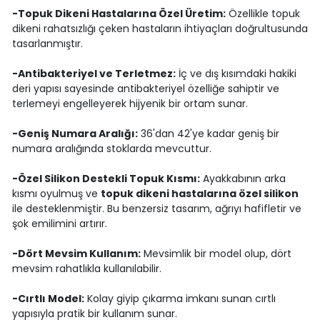
-Topuk Dikeni Hastalarına Özel Üretim:
Özellikle topuk
dikeni rahatsızlığı çeken hastaların ihtiyaçları doğrultusunda
tasarlanmıştır.
-Antibakteriyel ve Terletmez:
İç ve dış kısımdaki hakiki
deri yapısı sayesinde antibakteriyel özelliğe sahiptir ve
terlemeyi engelleyerek hijyenik bir ortam sunar.
-Geniş Numara Aralığı:
36'dan 42'ye kadar geniş bir
numara aralığında stoklarda mevcuttur.
-Özel Silikon Destekli Topuk Kısmı:
Ayakkabının arka
kısmı oyulmuş ve
topuk dikeni hastalarına özel silikon
ile desteklenmiştir. Bu benzersiz tasarım, ağrıyı hafifletir ve
şok emilimini artırır.
-Dört Mevsim Kullanım:
Mevsimlik bir model olup, dört
mevsim rahatlıkla kullanılabilir.
-Cırtlı Model:
Kolay giyip çıkarma imkanı sunan cırtlı
yapısıyla pratik bir kullanım sunar.