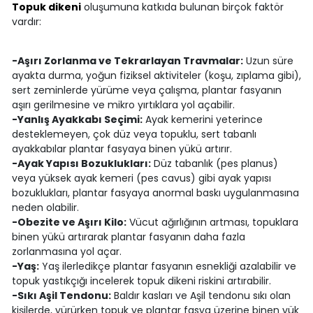
Topuk dikeni
oluşumuna katkıda bulunan birçok faktör
vardır:
-Aşırı Zorlanma ve Tekrarlayan Travmalar:
Uzun süre
ayakta durma, yoğun fiziksel aktiviteler (koşu, zıplama gibi),
sert zeminlerde yürüme veya çalışma, plantar fasyanın
aşırı gerilmesine ve mikro yırtıklara yol açabilir.
-Yanlış Ayakkabı Seçimi:
Ayak kemerini yeterince
desteklemeyen, çok düz veya topuklu, sert tabanlı
ayakkabılar plantar fasyaya binen yükü artırır.
-Ayak Yapısı Bozuklukları:
Düz tabanlık (pes planus)
veya yüksek ayak kemeri (pes cavus) gibi ayak yapısı
bozuklukları, plantar fasyaya anormal baskı uygulanmasına
neden olabilir.
-Obezite ve Aşırı Kilo:
Vücut ağırlığının artması, topuklara
binen yükü artırarak plantar fasyanın daha fazla
zorlanmasına yol açar.
-Yaş:
Yaş ilerledikçe plantar fasyanın esnekliği azalabilir ve
topuk yastıkçığı incelerek topuk dikeni riskini artırabilir.
-Sıkı Aşil Tendonu:
Baldır kasları ve Aşil tendonu sıkı olan
kişilerde, yürürken topuk ve plantar fasya üzerine binen yük