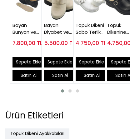
Bayan
Bayan
Topuk Dikeni
Topuk
Bunyon ve
Diyabet ve
Sabo Terlik
Dikenine
Topuk Dikeni
Topuk Dikeni
Medikal
Uygun Sabo
7.800,00
TL
5.500,00
TL
4.750,00
TL
4.750,00
TL
Ayakkabısı
Terliği Bej
EPT222B
Terlik EPT202S
EPTHLX04
EPTODT165J
Sepete Ekle
Sepete Ekle
Sepete Ekle
Sepete Ekle
Satın Al
Satın Al
Satın Al
Satın Al
Ürün Etiketleri
Topuk Dikeni Ayakkabıları