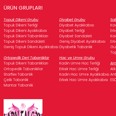
ÜRÜN GRUPLARI
Topuk Dikeni Grubu
Diyabet Grubu
Sab
Topuk Dikeni Terliği
Diyabet Ayakkabısı
Kad
Topuk Dikeni Ayakkabısı
Diyabet Terliği
Erk
Topuk Dikeni Tabanlıkları
Diyabet Sandaleti
Kad
Topuk Dikeni Sandaleti
Geniş Diyabet Ayakkabısı
Erk
Geniş Topuk Dikeni Ayakkabısı
Diyabetik Tabanlık
Güv
Top
Ortopedik Deri Tabanlıklar
Hac ve Umre Grubu
Topuk Dikeni Tabanlıkları
Kadın Umre Hac Terliği
Ame
Ortopedik Tabanlıklar
Erkek Hac Umre Terliği
Atk
Starflex Tabanlık
Kadın Hac Umre Ayakkabısı
Ant
Çelik Tabanlık
Erkek Hac Umre Ayakkabısı
ESD
Mantar Tabanlık