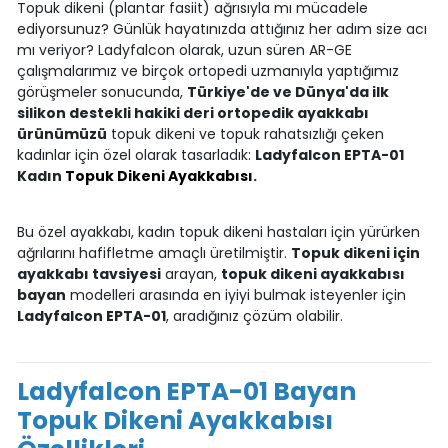
Topuk dikeni (plantar fasiit) ağrısıyla mı mücadele
ediyorsunuz? Günlük hayatınızda attığınız her adım size acı
mı veriyor? Ladyfalcon olarak, uzun süren AR-GE
çalışmalarımız ve birçok ortopedi uzmanıyla yaptığımız
görüşmeler sonucunda,
Türkiye'de ve Dünya'da ilk
silikon destekli hakiki deri ortopedik ayakkabı
ürünümüzü
topuk dikeni ve topuk rahatsızlığı çeken
kadınlar için özel olarak tasarladık:
Ladyfalcon EPTA-01
Kadın
Topuk Dikeni Ayakkabısı
.
Bu özel ayakkabı, kadın topuk dikeni hastaları için yürürken
ağrılarını hafifletme amaçlı üretilmiştir.
Topuk dikeni için
ayakkabı tavsiyesi
arayan,
topuk dikeni ayakkabısı
bayan
modelleri arasında en iyiyi bulmak isteyenler için
Ladyfalcon EPTA-01
, aradığınız çözüm olabilir.
Ladyfalcon EPTA-01 Bayan
Topuk Dikeni Ayakkabısı