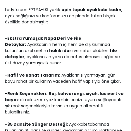
Ladyfalcon EPTYA-03 yazlık
epin topuk ayakkabı kadın
,
ayak sağlığınızı ve konforunuzu ön planda tutan birçok
özellikle donatılmıştır:
-Ekstra Yumuşak Napa Deri ve File
Detaylar:
Ayakkabının hem iç hem de dış kısmında
kullanılan özel üretim
hakiki deri
ve nefes alabilen
file
detaylar
, ayaklarınızın yazın da nefes almasını sağlar ve
üst düzey yumuşaklık sunar.
-Hafif ve Rahat Tasarım:
Ayaklarınızı yormayan, gün
boyu rahat bir kullanım vadeden hafif yapısıyla öne çıkar.
-Renk Seçenekleri:
Bej, kahverengi, siyah, lacivert ve
beyaz
olmak üzere yaz kombinlerinize uyum sağlayacak
şık renk seçenekleriyle tarzınıza uygun alternatifi
bulabilirsiniz.
-35 Dansite Sünger Desteği:
Ayakkabı tabanında
kullanılan 35 dansite sünger, ayakkabının yumuşaklığını ve