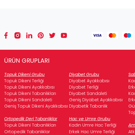
ÜRÜN GRUPLARI
Topuk Dikeni Grubu
Diyabet Grubu
Sab
Topuk Dikeni Terliği
Diyabet Ayakkabısı
Kad
Topuk Dikeni Ayakkabısı
Diyabet Terliği
Erk
Topuk Dikeni Tabanlıkları
Diyabet Sandaleti
Kad
Topuk Dikeni Sandaleti
Geniş Diyabet Ayakkabısı
Erk
Geniş Topuk Dikeni Ayakkabısı
Diyabetik Tabanlık
Güv
Top
Ortopedik Deri Tabanlıklar
Hac ve Umre Grubu
Topuk Dikeni Tabanlıkları
Kadın Umre Hac Terliği
Ame
Ortopedik Tabanlıklar
Erkek Hac Umre Terliği
Atk