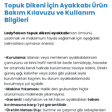
Topuk Dikeni İçin Ayakkabı Ürün
Bakım Kılavuzu ve Kullanım
Bilgileri
Ladyfalcon topuk dikeni ayakkabı
nızın ömrünü
uzatmak ve maksimum fayda sağlamak için aşağıdaki
talimatlara uymanızı öneririz:
-Kurulama:
Islanan veya nemlenen ayakkabılarınızın
çamurunu ve kirini hafif nemli bir bezle temizleyip, havadar
bir ortamda kendi halinde kurutmanızı tavsiye ederiz. Direkt
güneş ışığı, kalorifer veya soba gibi yüksek ısıyla
kurutmaktan kaçının; bu durum ayakkabılarınızda
bozulmaya yol açabilir.
-Makine Yıkaması:
Hakiki deri grubundan hiçbir
ürünümüzü makinede yıkamayınız.
-Garanti:
Ladyfalcon ve Mr.Falcon ayakkabıları
taban
kırılmasına karşı 1 yıl garantilidir.
-Üretim Hatası Dışı:
Sürtme ve çarpma gibi sebeplerden