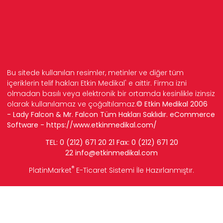
Bu sitede kullanılan resimler, metinler ve diğer tüm
içeriklerin telif hakları Etkin Medikal' e aittir. Firma izni
olmadan basılı veya elektronik bir ortamda kesinlikle izinsiz
olarak kullanılamaz ve çoğaltılamaz.
© Etkin Medikal 2006
- Lady Falcon & Mr. Falcon Tüm Hakları Saklıdır. eCommerce
Software -
https://www.etkinmedikal.com/
TEL: 0 (212) 671 20 21 Fax: 0 (212) 671 20
22
info
@etkinmedikal.com
®
PlatinMarket
E-Ticaret Sistemi
İle Hazırlanmıştır.