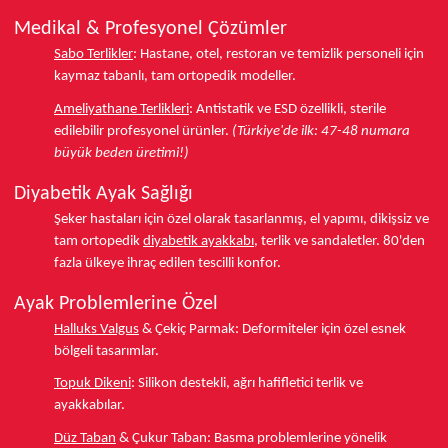
Medikal & Profesyonel Çözümler
Sabo Terlikler
:
Hastane, otel, restoran ve temizlik personeli için
kaymaz tabanlı, tam ortopedik modeller.
Ameliyathane Terlikleri
:
Antistatik ve ESD özellikli, sterile
edilebilir profesyonel ürünler.
(Türkiye'de ilk: 47-48 numara
büyük beden üretimi!)
Diyabetik Ayak Sağlığı
Şeker hastaları için özel olarak tasarlanmış, el yapımı, dikişsiz ve
tam ortopedik
diyabetik ayakkabı
, terlik ve sandaletler.
80'den
fazla ülkeye
ihraç edilen tescilli konfor.
Ayak Problemlerine Özel
Halluks Valgus
& Çekiç Parmak:
Deformiteler için özel esnek
bölgeli tasarımlar.
Topuk Dikeni
:
Silikon destekli, ağrı hafifletici terlik ve
ayakkabılar.
Düz Taban
& Çukur Taban:
Basma problemlerine yönelik