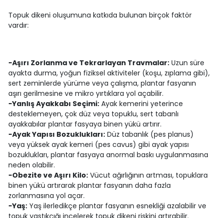
Topuk dikeni oluşumuna katkıda bulunan birçok faktör
vardır:
-Aşırı Zorlanma ve Tekrarlayan Travmalar:
Uzun süre
ayakta durma, yoğun fiziksel aktiviteler (koşu, zıplama gibi),
sert zeminlerde yürüme veya çalışma, plantar fasyanın
aşırı gerilmesine ve mikro yırtıklara yol açabilir.
-Yanlış Ayakkabı Seçimi:
Ayak kemerini yeterince
desteklemeyen, çok düz veya topuklu, sert tabanlı
ayakkabılar plantar fasyaya binen yükü artırır.
-Ayak Yapısı Bozuklukları:
Düz tabanlık (pes planus)
veya yüksek ayak kemeri (pes cavus) gibi ayak yapısı
bozuklukları, plantar fasyaya anormal baskı uygulanmasına
neden olabilir.
-Obezite ve Aşırı Kilo:
Vücut ağırlığının artması, topuklara
binen yükü artırarak plantar fasyanın daha fazla
zorlanmasına yol açar.
-Yaş:
Yaş ilerledikçe plantar fasyanın esnekliği azalabilir ve
topuk yastıkçığı incelerek topuk dikeni riskini artırabilir.