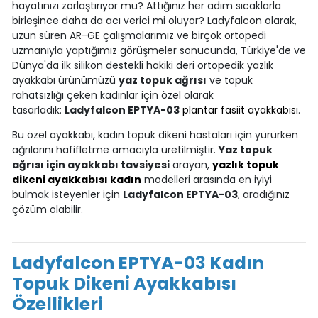
hayatınızı zorlaştırıyor mu? Attığınız her adım sıcaklarla
birleşince daha da acı verici mi oluyor? Ladyfalcon olarak,
uzun süren AR-GE çalışmalarımız ve birçok ortopedi
uzmanıyla yaptığımız görüşmeler sonucunda, Türkiye'de ve
Dünya'da ilk silikon destekli hakiki deri ortopedik yazlık
ayakkabı ürünümüzü
yaz topuk ağrısı
ve topuk
rahatsızlığı çeken kadınlar için özel olarak
tasarladık:
Ladyfalcon EPTYA-03
plantar fasiit ayakkabısı
.
Bu özel ayakkabı, kadın topuk dikeni hastaları için yürürken
ağrılarını hafifletme amacıyla üretilmiştir.
Yaz topuk
ağrısı için ayakkabı tavsiyesi
arayan,
yazlık topuk
dikeni ayakkabısı kadın
modelleri arasında en iyiyi
bulmak isteyenler için
Ladyfalcon EPTYA-03
, aradığınız
çözüm olabilir.
Ladyfalcon EPTYA-03 Kadın
Topuk Dikeni Ayakkabısı
Özellikleri