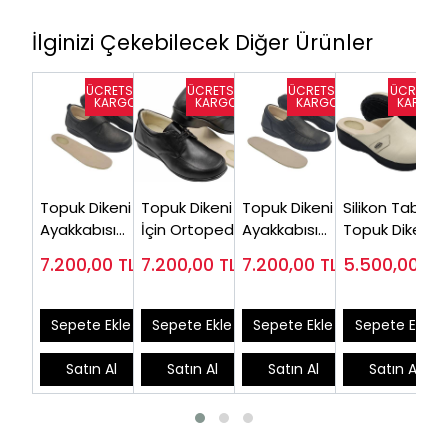
İlginizi Çekebilecek Diğer Ürünler
Topuk Dikeni
Topuk Dikeni
Topuk Dikeni
Silikon Tabanlı
Ayakkabısı
İçin Ortopedik
Ayakkabısı
Topuk Dikeni
Kadın Siyah
Ayakkabı
Bayan Siyah
Diyabetik
7.200,00
TL
7.200,00
TL
7.200,00
TL
5.500,00
TL
EPTA01S (En
Kadın Siyah
EPTA-04S
Terlik
Çok Satılan)
EPTA02S
EPTODT160J
Sepete Ekle
Sepete Ekle
Sepete Ekle
Sepete Ekle
Satın Al
Satın Al
Satın Al
Satın Al