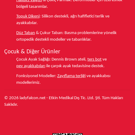
Halluks Valgus
& Çekiç Parmak:
Deformiteler için özel esnek
bölgeli tasarımlar.
Topuk Dikeni
:
Silikon destekli, ağrı hafifletici terlik ve
ayakkabılar.
Düz Taban
& Çukur Taban:
Basma problemlerine yönelik
ortopedik destekli modeller ve tabanlıklar.
Çocuk & Diğer Ürünler
Çocuk Ayak Sağlığı:
Dennis Brown ateli,
ters bot
ve
pev ayakkabıları
ile çarpık ayak tedavisine destek.
Fonksiyonel Modeller:
Zayıflama terliği
ve ayakkabısı
modellerimiz.
© 2026 ladyfalcon.net - Etkin Medikal Dış Tic. Ltd. Şti. Tüm Hakları
Saklıdır.