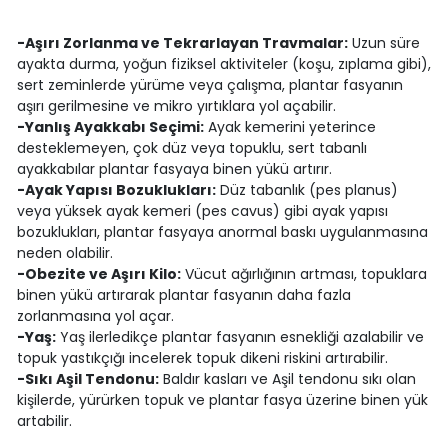
-Aşırı Zorlanma ve Tekrarlayan Travmalar:
Uzun süre
ayakta durma, yoğun fiziksel aktiviteler (koşu, zıplama gibi),
sert zeminlerde yürüme veya çalışma, plantar fasyanın
aşırı gerilmesine ve mikro yırtıklara yol açabilir.
-Yanlış Ayakkabı Seçimi:
Ayak kemerini yeterince
desteklemeyen, çok düz veya topuklu, sert tabanlı
ayakkabılar plantar fasyaya binen yükü artırır.
-Ayak Yapısı Bozuklukları:
Düz tabanlık (pes planus)
veya yüksek ayak kemeri (pes cavus) gibi ayak yapısı
bozuklukları, plantar fasyaya anormal baskı uygulanmasına
neden olabilir.
-Obezite ve Aşırı Kilo:
Vücut ağırlığının artması, topuklara
binen yükü artırarak plantar fasyanın daha fazla
zorlanmasına yol açar.
-Yaş:
Yaş ilerledikçe plantar fasyanın esnekliği azalabilir ve
topuk yastıkçığı incelerek topuk dikeni riskini artırabilir.
-Sıkı Aşil Tendonu:
Baldır kasları ve Aşil tendonu sıkı olan
kişilerde, yürürken topuk ve plantar fasya üzerine binen yük
artabilir.