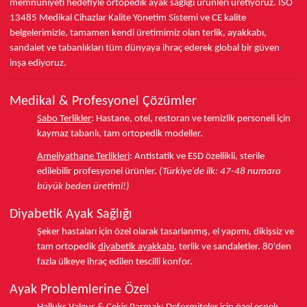
memnuniyeti hedefiyle ortopedik ayak sağlığı ürünleri üretiyoruz.
ISO
13485
Medikal Cihazlar Kalite Yönetim Sistemi ve
CE
kalite
belgelerimizle, tamamen kendi üretimimiz olan terlik, ayakkabı,
sandalet ve tabanlıkları
tüm dünyaya ihraç ederek
global bir güven
inşa ediyoruz.
Medikal & Profesyonel Çözümler
Sabo Terlikler
:
Hastane, otel, restoran ve temizlik personeli için
kaymaz tabanlı, tam ortopedik modeller.
Ameliyathane Terlikleri
:
Antistatik ve ESD özellikli, sterile
edilebilir profesyonel ürünler.
(Türkiye'de ilk: 47-48 numara
büyük beden üretimi!)
Diyabetik Ayak Sağlığı
Şeker hastaları için özel olarak tasarlanmış, el yapımı, dikişsiz ve
tam ortopedik
diyabetik ayakkabı
, terlik ve sandaletler.
80'den
fazla ülkeye
ihraç edilen tescilli konfor.
Ayak Problemlerine Özel