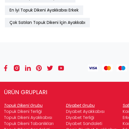
En İyi Topuk Dikeni Ayakkabısı Erkek
Çok Satılan Topuk Dikeni İçin Ayakkabı
ÜRÜN GRUPLARI
Topuk Dikeni Grubu
Diyabet Grubu
Sab
Topuk Dikeni Terliği
Diyabet Ayakkabısı
Kad
Topuk Dikeni Ayakkabısı
Diyabet Terliği
Erk
Topuk Dikeni Tabanlıkları
Diyabet Sandaleti
Kad