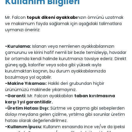
Kullanım Bilgileri
Mr. Falcon
topuk dikeni ayakkabı
nızın ömrünü uzatmak
ve maksimum fayda sağlamak için aşağıdaki talimatlara
uymanızı öneririz:
-Kurulama:
Islanan veya nemlenen ayakkabılarınızın
çamurunu ve kirini hafif nemli bir bezle temizleyip, havadar
bir ortamda kendi halinde kurutmanızı tavsiye ederiz. Direkt
güneş ışığı, kalorifer veya soba gibi yüksek ısıyla
kurutmaktan kaçının, bu durum ayakkabılarınızda
bozulmaya yol açabilir.
-Makine Yıkaması:
Hakiki deri grubundan hiçbir
ürünümüzü makinede yıkamayınız.
-Garanti:
Mr. Falcon ayakkabıları
taban kırılmasına
karşı 1 yıl garantilidir.
-Üretim Hatası Dışı:
Sürtme ve çarpma gibi sebeplerden
dolayı meydana gelen çizilme, yırtılma gibi sorunlar üretim
hatası olarak değerlendirilmez.
-Kullanım İpucu:
Kullanım esnasında ince ve/ve da ipeksi