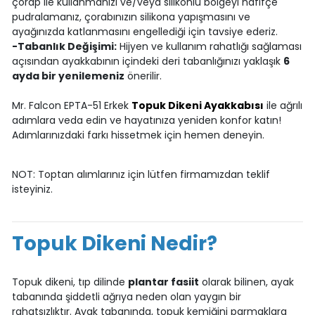
çorap ile kullanmanızı ve/veya silikonlu bölgeyi hafifçe
pudralamanız, çorabınızın silikona yapışmasını ve
ayağınızda katlanmasını engellediği için tavsiye ederiz.
-Tabanlık Değişimi:
Hijyen ve kullanım rahatlığı sağlaması
açısından ayakkabının içindeki deri tabanlığınızı yaklaşık
6
ayda bir yenilemeniz
önerilir.
Mr. Falcon EPTA-51 Erkek
Topuk Dikeni Ayakkabısı
ile ağrılı
adımlara veda edin ve hayatınıza yeniden konfor katın!
Adımlarınızdaki farkı hissetmek için hemen deneyin.
NOT: Toptan alımlarınız için lütfen firmamızdan teklif
isteyiniz.
Topuk Dikeni Nedir?
Topuk dikeni, tıp dilinde
plantar fasiit
olarak bilinen, ayak
tabanında şiddetli ağrıya neden olan yaygın bir
rahatsızlıktır. Ayak tabanında, topuk kemiğini parmaklara