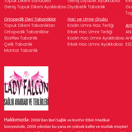
Topuk Dikeni Sandaleti
Geniş Diyabet Ayakkabısı
Erk
Geniş Topuk Dikeni Ayakkabısı
Diyabetik Tabanlık
Güv
Top
Ortopedik Deri Tabanlıklar
Hac ve Umre Grubu
Topuk Dikeni Tabanlıkları
Kadın Umre Hac Terliği
Ame
Ortopedik Tabanlıklar
Erkek Hac Umre Terliği
Atk
Starflex Tabanlık
Kadın Hac Umre Ayakkabısı
Ant
Çelik Tabanlık
Erkek Hac Umre Ayakkabısı
ESD
Mantar Tabanlık
Hakkımızda
: 2006'dan Beri Sağlık ve Konfor
Etkin Medikal
bünyesinde,
2006 yılından bu yana
en yüksek kalite ve mutlak müşteri