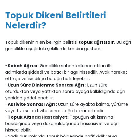
Topuk Dikeni Belirtileri
Nelerdir?
Topuk dikeninin en belirgin belirtisi
topuk ağrısıdır.
Bu ağrı
genellikle aşağıdaki şekillerde kendini gösterir:
-
Sabah Ağrısı:
Genellikle sabah kalkınca atılan ilk
adımlarda şiddetli ve batıcı bir ağrı hissedilir. Ayak hareket
ettikçe ve ısındıkça bu ağrı hafifleyebilir.
-
Uzun Süre Dinlenme Sonrası Ağrı:
Uzun süre
oturduktan veya yattıktan sonra ayağa kalkıldığında ağrı
yeniden şiddetlenebilir.
-
Aktivite Sonrası Ağrı:
Uzun süre ayakta kalma, yürüme
veya fiziksel aktivite sonrası ağrı tekrar artabilir.
-
Topuk Altında Hassasiyet:
Topuğun alt kısmına
basıldığında veya dokunulduğunda hassasiyet ve ağrı
hissedilebilir.
-Nadir durumlarda, topuk bölgesinde hafif şişlik veya