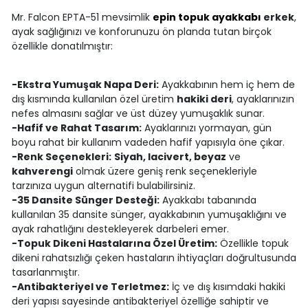
Mr. Falcon EPTA-51 mevsimlik
epin topuk ayakkabı
erkek
,
ayak sağlığınızı ve konforunuzu ön planda tutan birçok
özellikle donatılmıştır:
-Ekstra Yumuşak Napa Deri:
Ayakkabının hem iç hem de
dış kısmında kullanılan özel üretim
hakiki deri
, ayaklarınızın
nefes almasını sağlar ve üst düzey yumuşaklık sunar.
-Hafif ve Rahat Tasarım:
Ayaklarınızı yormayan, gün
boyu rahat bir kullanım vadeden hafif yapısıyla öne çıkar.
-Renk Seçenekleri:
Siyah, lacivert, beyaz
ve
kahverengi
olmak üzere geniş renk seçenekleriyle
tarzınıza uygun alternatifi bulabilirsiniz.
-35 Dansite Sünger Desteği:
Ayakkabı tabanında
kullanılan 35 dansite sünger, ayakkabının yumuşaklığını ve
ayak rahatlığını destekleyerek darbeleri emer.
-Topuk Dikeni Hastalarına Özel Üretim:
Özellikle topuk
dikeni rahatsızlığı çeken hastaların ihtiyaçları doğrultusunda
tasarlanmıştır.
-Antibakteriyel ve Terletmez:
İç ve dış kısımdaki hakiki
deri yapısı sayesinde antibakteriyel özelliğe sahiptir ve