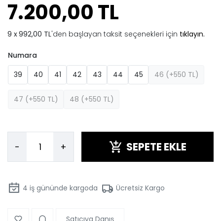
7.200,00 TL
992,00 TL
'den başlayan taksit seçenekleri için
tıklayın.
Numara
39
40
41
42
43
44
45
46 (+550 TL)
47 (+550 TL)
48 (+550 TL)
SEPETE EKLE
-
+
4
iş gününde kargoda
Ücretsiz Kargo
Satıcıya Danış