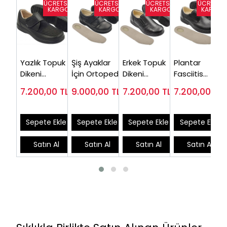
Yazlık Topuk
Şiş Ayaklar
Erkek Topuk
Plantar
Dikeni
İçin Ortopedik
Dikeni
Fasciitis
Ayakkabısı
Ayakkabı
Ayakkabısı
Ayakkabısı
7.200,00
TL
9.000,00
TL
7.200,00
TL
7.200,00
TL
Erkek Siyah
Erkek ( En Çok
Siyah
Erkek Model
EPTYA51S
Satılan
EPTA53S
Siyah
Model)
EPTA52S
Sepete Ekle
Sepete Ekle
Sepete Ekle
Sepete Ekle
Satın Al
Satın Al
Satın Al
Satın Al