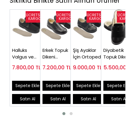
Sıklıkla Birlikte Satın Alınan Ürünler
Halluks
Erkek Topuk
Şiş Ayaklar
Diyabetik
Valgus ve
Dikeni
İçin Ortopedik
Topuk Dikeni
Topuk Dikeni
Ayakkabısı
Ayakkabı
Terliği
7.800,00
TL
7.200,00
TL
9.000,00
TL
5.500,00
TL
Ayakkabısı
Siyah
Erkek ( En Çok
EPTODT175S (
Erkek
EPTA53S
Satılan
Çok satılan)
EPTHLX51
Model)
Sepete Ekle
Sepete Ekle
Sepete Ekle
Sepete Ekle
Satın Al
Satın Al
Satın Al
Satın Al