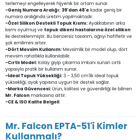
terlemeyi engelleyerek hijyenik bir ortam sunar.
-Geniş Numara Aralığı:
39'dan 48'e
kadar geniş bir
numara aralığında üretim yapılmaktadır.
-Özel Silikon Destekli Topuk Kısmı:
Ayakkabının arka
kısmı oyulmuş ve
topuk dikeni hastalarına özel silikon
ile desteklenmiştir. Bu benzersiz tasarım, ağrıyı hafifletir ve
şok emilimini artırır.
-Dört Mevsim Kullanım:
Mevsimlik bir model olup, dört
mevsim rahatlıkla kullanılabilir.
-Cırtlı Model:
Kolay giyip çıkarma imkanı sunan cırtlı
yapısıyla pratik bir kullanım sunar.
-İdeal Topuk Yüksekliği:
3 - 3,50 cm'lik ideal topuk
yüksekliği, ayak yapısına uygun bir destek sağlar.
-Marka Güvencesi:
Ürün, kalitesi ve güvenilirliği ile bilinen
Mr. Falcon
markasına aittir.
-CE & ISO Kalite Belgeli
Mr. Falcon EPTA-51'i Kimler
Kullanmalı?