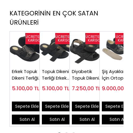
KATEGORİNİN EN ÇOK SATAN
ÜRÜNLERİ
Erkek Topuk
Topuk Dikeni
Diyabetik
Şiş Ayaklar
Dikeni Terliği
Terliği Erkek
Topuk Dikeni
İçin Ortopedik
Siyah EPT12S
EPT14S (Şiş
Sandaleti
Ayakkabı
5.100,00
TL
5.100,00
TL
7.250,00
TL
9.000,00
TL
(Silikon
Ayaklara
Erkek EPT-
Erkek ( En Çok
Destekli)
Özel)
ODS110
Satılan
Model)
Sepete Ekle
Sepete Ekle
Sepete Ekle
Sepete Ekle
Satın Al
Satın Al
Satın Al
Satın Al