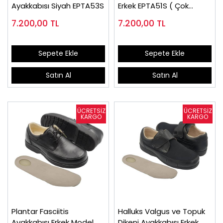
Ayakkabısı Siyah EPTA53S
Erkek EPTA51S ( Çok
Satılan )
7.200,00
TL
7.200,00
TL
Sepete Ekle
Sepete Ekle
Satın Al
Satın Al
Plantar Fasciitis
Halluks Valgus ve Topuk
Ayakkabısı Erkek Model
Dikeni Ayakkabısı Erkek