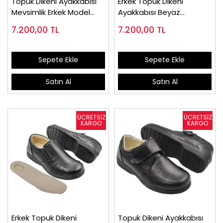
Topuk Dikeni Ayakkabısı
Erkek Topuk Dikeni
Mevsimlik Erkek Model
Ayakkabısı Beyaz
Lacivert EPTA53LL
EPTA53B
7.200,00
TL
7.200,00
TL
Sepete Ekle
Sepete Ekle
Satın Al
Satın Al
Erkek Topuk Dikeni
Topuk Dikeni Ayakkabısı