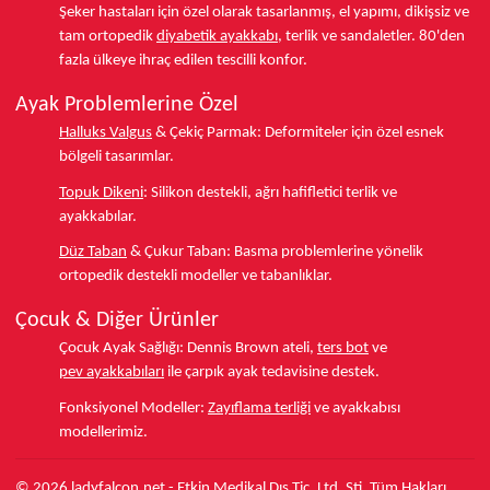
Şeker hastaları için özel olarak tasarlanmış, el yapımı, dikişsiz ve
tam ortopedik
diyabetik ayakkabı
, terlik ve sandaletler.
80'den
fazla ülkeye
ihraç edilen tescilli konfor.
Ayak Problemlerine Özel
Halluks Valgus
& Çekiç Parmak:
Deformiteler için özel esnek
bölgeli tasarımlar.
Topuk Dikeni
:
Silikon destekli, ağrı hafifletici terlik ve
ayakkabılar.
Düz Taban
& Çukur Taban:
Basma problemlerine yönelik
ortopedik destekli modeller ve tabanlıklar.
Çocuk & Diğer Ürünler
Çocuk Ayak Sağlığı:
Dennis Brown ateli,
ters bot
ve
pev ayakkabıları
ile çarpık ayak tedavisine destek.
Fonksiyonel Modeller:
Zayıflama terliği
ve ayakkabısı
modellerimiz.
© 2026 ladyfalcon.net - Etkin Medikal Dış Tic. Ltd. Şti. Tüm Hakları