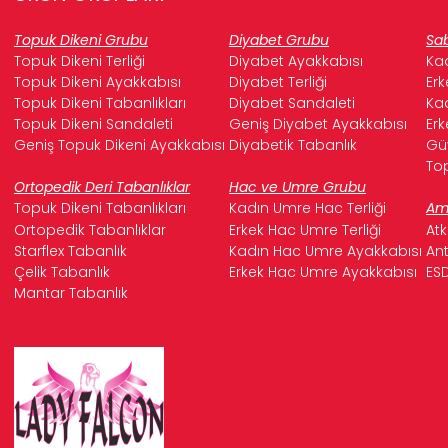
edilmiş silikon destek bölgesidir.
Bu yenilikçi
tasarım, topuğa binen baskıyı hafifleterek ağrıyı azaltır
Topuk Dikeni Grubu
Diyabet Grubu
Sab
ve gün boyu konforlu adımlar atmanızı sağlar.
Topuk Dikeni Terliği
Diyabet Ayakkabısı
Kad
Ortopedik ve Destekleyici Yapı:
Sadece topuk
Topuk Dikeni Ayakkabısı
Diyabet Terliği
Erk
dikeni desteğiyle kalmaz, aynı zamanda ayak
Topuk Dikeni Tabanlıkları
Diyabet Sandaleti
Kad
anatomisine uygun
ortopedik taban yapısıyla
ayak
Topuk Dikeni Sandaleti
Geniş Diyabet Ayakkabısı
Erk
kemerinizi doğru şekilde destekler. Bu sayede, uzun
Geniş Topuk Dikeni Ayakkabısı
Diyabetik Tabanlık
Güv
süreli kullanımlarda bile bel, sırt ve eklem ağrılarının
Top
oluşumunu engellemeye yardımcı olur.
Ortopedik Deri Tabanlıklar
Hac ve Umre Grubu
Şık ve Çok Yönlü Tasarım:
Farklı giyim tarzlarına
Topuk Dikeni Tabanlıkları
Kadın Umre Hac Terliği
Ame
kolayca uyum sağlayabilen, modern ve zamansız
Ortopedik Tabanlıklar
Erkek Hac Umre Terliği
Atk
tasarımlara sahiptir. Hem iş hayatınızda hem de
Starflex Tabanlık
Kadın Hac Umre Ayakkabısı
Ant
günlük yaşantınızda rahatlıkla kullanabileceğiniz
Çelik Tabanlık
Erkek Hac Umre Ayakkabısı
ESD
Falcon mevsimlik ayakkabılarınızla
her zaman şık
Mantar Tabanlık
ve bakımlı görüneceksiniz.
Falcon Kalitesi ve Güvencesi:
Yılların deneyimiyle
Falcon markasının güvencesiyle
üretilen bu
ayakkabılar, en yüksek kalite standartlarında titizlikle
hazırlanmıştır. Uzun ömürlü kullanım vadeden
dayanıklılığı sayesinde yatırımlarınızın karşılığını
fazlasıyla alırsınız.