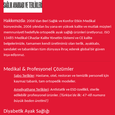
Ayak sağlığınızdan ödün vermeden, her mevsimde şıklığınızı
koruyun ve ağrısız adımların keyfini çıkarın.
Falcon Erkek
Mevsimlik Modeller
koleksiyonunu şimdi keşfedin ve
ayaklarınıza hak ettiği değeri verin.
Hakkımızda
: 2006'dan Beri Sağlık ve Konfor
Etkin Medikal
bünyesinde,
2006 yılından bu yana
en yüksek kalite ve mutlak müşteri
Topuk dikeni hastaları için terlik
modelleri sayfamıza
memnuniyeti hedefiyle ortopedik ayak sağlığı ürünleri üretiyoruz.
ISO
göz atınız.
13485
Medikal Cihazlar Kalite Yönetim Sistemi ve
CE
kalite
belgelerimizle, tamamen kendi üretimimiz olan terlik, ayakkabı,
sandalet ve tabanlıkları
tüm dünyaya ihraç ederek
global bir güven
inşa ediyoruz.
Medikal & Profesyonel Çözümler
Sabo Terlikler
:
Hastane, otel, restoran ve temizlik personeli için
kaymaz tabanlı, tam ortopedik modeller.
Ameliyathane Terlikleri
:
Antistatik ve ESD özellikli, sterile
edilebilir profesyonel ürünler.
(Türkiye'de ilk: 47-48 numara
büyük beden üretimi!)
Diyabetik Ayak Sağlığı