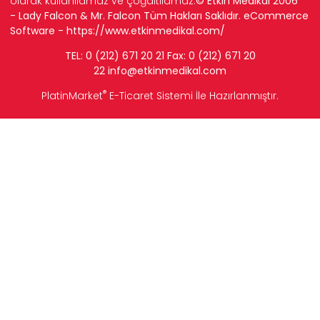
olarak kullanılamaz ve çoğaltılamaz.
© Etkin Medikal 2006
- Lady Falcon & Mr. Falcon Tüm Hakları Saklıdır. eCommerce
Software -
https://www.etkinmedikal.com/
TEL: 0 (212) 671 20 21 Fax: 0 (212) 671 20
22
info
@etkinmedikal.com
®
PlatinMarket
E-Ticaret Sistemi
İle Hazırlanmıştır.