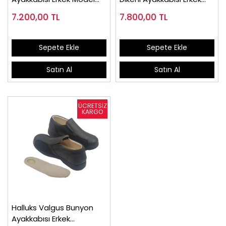
Siyah EPTA52S
EPTHLX51
7.200,00
TL
7.800,00
TL
Sepete Ekle
Sepete Ekle
Satın Al
Satın Al
Halluks Valgus Bunyon
Ayakkabısı Erkek