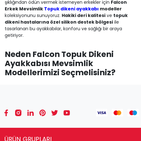
şıklığından ödün vermek istemeyen erkekler için
Falcon
Erkek Mevsimlik
Topuk dikeni ayakkabı
modeller
koleksiyonunu sunuyoruz.
Hakiki deri kalitesi
ve
topuk
dikeni hastalarına özel silikon destek bölgesi
ile
tasarlanan bu ayakkabılar, konforu ve sağlığı bir araya
getiriyor.
Neden Falcon Topuk Dikeni
Ayakkabısı Mevsimlik
Modellerimizi Seçmelisiniz?
4 Mevsim Hakiki Deri Konforu:
Yıl boyunca
ayaklarınızın nefes almasını sağlayan, dayanıklı ve
esnek
birinci sınıf hakiki deriden
üretilmiştir. Derinin
doğal yapısı, ayağınıza mükemmel uyum sağlayarak
terlemeyi azaltır ve her mevsimde maksimum
rahatlık sunar.
Topuk Dikeni Hastalarına Özel Çözüm:
Ayakkabılarımızın en dikkat çekici özelliği,
topuk
dikeni ağrısı çekenler için özel olarak entegre
ÜRÜN GRUPLARI