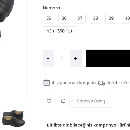
Numara
35
36
37
38
39
40
43 (+550 TL)
-
+
4
iş gününde kargoda
Ücretsiz Ka
Satıcıya Danış
Birlikte alabileceğiniz kampanyalı ürün