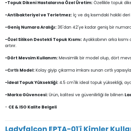
-Topuk Dikeni Hastalarına Özel Üretim:
Özellikle topuk dik
-Antibakteriyel ve Terletmez:
İç ve dış kısımdaki hakiki der
-Geniş Numara Aralığı:
36'dan 42'ye kadar geniş bir numara
-Özel Silikon Destekli Topuk Kısmı:
Ayakkabının arka kısmı
artırır.
-Dört Mevsim Kullanım:
Mevsimlik bir model olup, dört mevsim
-Cırtlı Model:
Kolay giyip çıkarma imkanı sunan cırtlı yapısıyla
-İdeal Topuk Yüksekliği:
4.5 cm'lik ideal topuk yüksekliği, ay
-Marka Güvencesi:
Ürün, kalitesi ve güvenilirliği ile bilinen
La
-
CE & ISO Kalite Belgeli
Ladyfalcon EPTA-01'i Kimler Kull