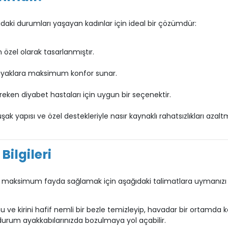
ıdaki durumları yaşayan kadınlar için ideal bir çözümdür:
 özel olarak tasarlanmıştır.
ayaklara maksimum konfor sunar.
eken diyabet hastaları için uygun bir seçenektir.
k yapısı ve özel destekleriyle nasır kaynaklı rahatsızlıkları azal
ilgileri
maksimum fayda sağlamak için aşağıdaki talimatlara uymanızı ö
 kirini hafif nemli bir bezle temizleyip, havadar bir ortamda ken
 durum ayakkabılarınızda bozulmaya yol açabilir.