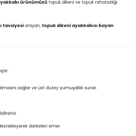
ik ayakkabı ürünümüzü
topuk dikeni ve topuk rahatsızlığı
ı tavsiyesi
arayan,
topuk dikeni ayakkabısı bayan
ştır:
 almasını sağlar ve üst düzey yumuşaklık sunar.
lirsiniz.
destekleyerek darbeleri emer.