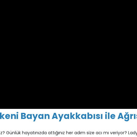
keni Bayan Ayakkabısı ile Ağrı
z? Günlük hayatınızda attığınız her adım size acı mı veriyor? La