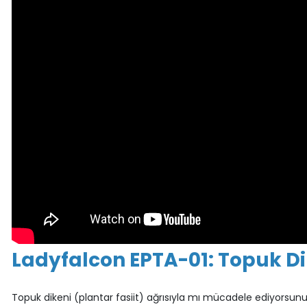
Ladyfalcon EPTA-01: Topuk Di
Topuk dikeni (plantar fasiit) ağrısıyla mı mücadele ediyorsunu