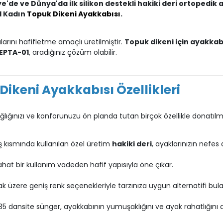
ye'de ve Dünya'da ilk silikon destekli hakiki deri ortoped
1 Kadın
Topuk Dikeni Ayakkabısı
.
larını hafifletme amaçlı üretilmiştir.
Topuk dikeni için ayakkab
EPTA-01
, aradığınız çözüm olabilir.
ikeni Ayakkabısı Özellikleri
ğlığınızı ve konforunuzu ön planda tutan birçok özellikle donatılmı
 kısmında kullanılan özel üretim
hakiki deri
, ayaklarınızın nefes
hat bir kullanım vadeden hafif yapısıyla öne çıkar.
 üzere geniş renk seçenekleriyle tarzınıza uygun alternatifi bulabi
35 dansite sünger, ayakkabının yumuşaklığını ve ayak rahatlığını 