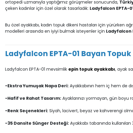
ortopedi uzmanıyla yaptığımız görüşmeler sonucunda,
Türki
çeken kadınlar için özel olarak tasarladık:
Ladyfalcon EPTA-0
Bu özel ayakkabı, kadın topuk dikeni hastaları için yürürken ağrı
modelleri arasında en iyiyi bulmak isteyenler için
Ladyfalcon 
Ladyfalcon EPTA-01 Bayan Topuk D
Ladyfalcon EPTA-01 mevsimlik
epin topuk ayakkabı
, ayak sa
-Ekstra Yumuşak Napa Deri:
Ayakkabının hem iç hem de dış
-Hafif ve Rahat Tasarım:
Ayaklarınızı yormayan, gün boyu ra
-Renk Seçenekleri:
Siyah, lacivert, beyaz ve kahverengi olmak
-35 Dansite Sünger Desteği:
Ayakkabı tabanında kullanılan 