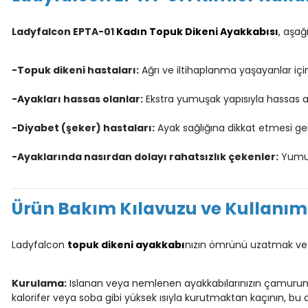
Ladyfalcon EPTA-01
Kadın Topuk Dikeni Ayakkabısı
, aşağ
-Topuk dikeni hastaları:
Ağrı ve iltihaplanma yaşayanlar için
-Ayakları hassas olanlar:
Ekstra yumuşak yapısıyla hassas 
-Diyabet (şeker) hastaları:
Ayak sağlığına dikkat etmesi ger
-Ayaklarında nasırdan dolayı rahatsızlık çekenler:
Yumuşa
Ürün Bakım Kılavuzu ve Kullanım B
Ladyfalcon
topuk dikeni ayakkabı
nızın ömrünü uzatmak ve 
Kurulama:
Islanan veya nemlenen ayakkabılarınızın çamurunu ve
kalorifer veya soba gibi yüksek ısıyla kurutmaktan kaçının, bu