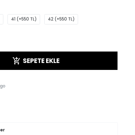
41 (+550 TL)
42 (+550 TL)
SEPETE EKLE
rgo
ler