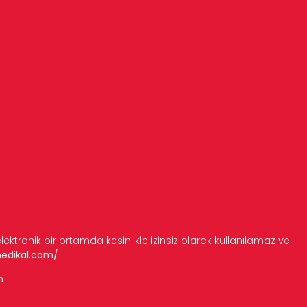
 elektronik bir ortamda kesinlikle izinsiz olarak kullanılamaz ve
medikal.com/
m