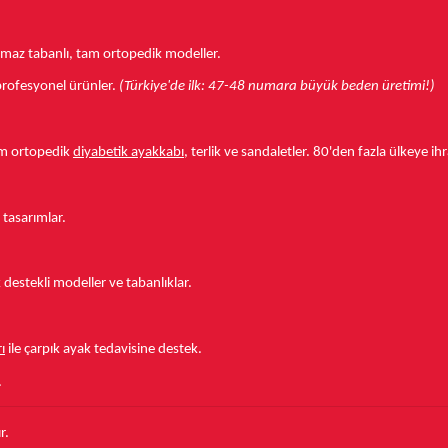
aymaz tabanlı, tam ortopedik modeller.
r profesyonel ürünler.
(Türkiye'de ilk: 47-48 numara büyük beden üretimi!)
tam ortopedik
diyabetik ayakkabı
, terlik ve sandaletler.
80'den fazla ülkeye
ihr
 tasarımlar.
estekli modeller ve tabanlıklar.
ı
ile çarpık ayak tedavisine destek.
.
r.