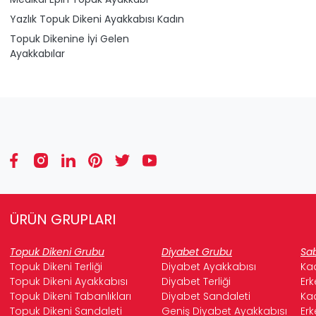
Yazlık Topuk Dikeni Ayakkabısı Kadın
Topuk Dikenine İyi Gelen
Ayakkabılar
ÜRÜN GRUPLARI
Topuk Dikeni Grubu
Diyabet Grubu
Sab
Topuk Dikeni Terliği
Diyabet Ayakkabısı
Kad
Topuk Dikeni Ayakkabısı
Diyabet Terliği
Erk
Topuk Dikeni Tabanlıkları
Diyabet Sandaleti
Kad
Topuk Dikeni Sandaleti
Geniş Diyabet Ayakkabısı
Erk