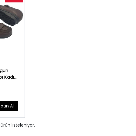
ygun
bı Kadın
Satın Al
ürün listeleniyor.