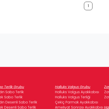
1
o Terlik Grubu
Halluks Valgus Grubu
Za
ın Sabo Terlik
Halluks Valgus Ayakkabısı
Za
ek Sabo Terlik
Halluks Valgus Terliği
Za
ın Desenli Sabo Terlik
Çekiç Parmak Ayakkabısı
ek Desenli Sabo Terlik
Ameliyat Sonrası Ayakkabısı
Ha