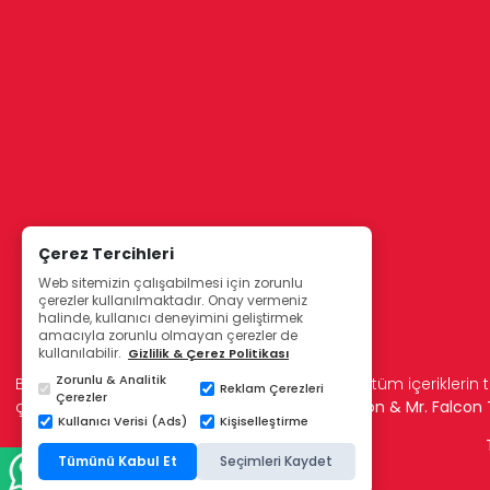
Çerez Tercihleri
Web sitemizin çalışabilmesi için zorunlu
çerezler kullanılmaktadır. Onay vermeniz
halinde, kullanıcı deneyimini geliştirmek
amacıyla zorunlu olmayan çerezler de
kullanılabilir.
Gizlilik & Çerez Politikası
Zorunlu & Analitik
Bu sitede kullanılan resimler, metinler ve diğer tüm içeriklerin t
Reklam Çerezleri
Çerezler
çoğaltılamaz.
© Etkin Medikal 2006 - Lady Falcon & Mr. Falco
Kullanıcı Verisi (Ads)
Kişiselleştirme
Tümünü Kabul Et
Seçimleri Kaydet