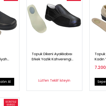
Topuk Dikeni Ayakkabısı
Topuk 
Siyah
Erkek Yazlık Kahverengi
Kadın 
EPTYA53F
7.20
Lütfen Teklif İsteyin
Satın Al
Sepet