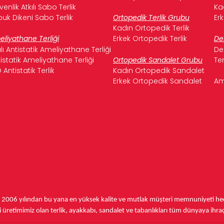
enlik Atkılı Sabo Terlik
Ka
uk Dikeni Sabo Terlik
Ortopedik Terlik Grubu
Er
Kadın Ortopedik Terlik
liyathane Terliği
Erkek Ortopedik Terlik
De
ılı Antistatik Ameliyathane Terliği
De
istatik Ameliyathane Terliği
Ortopedik Sandalet Grubu
Te
 Antistatik Terlik
Kadın Ortopedik Sandalet
Erkek Ortopedik Sandalet
Am
,
2006 yılından bu yana
en yüksek kalite ve mutlak müşteri memnuniyeti hede
üretimimiz olan terlik, ayakkabı, sandalet ve tabanlıkları
tüm dünyaya ihra