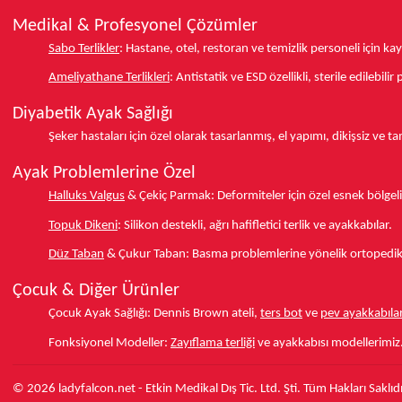
Medikal & Profesyonel Çözümler
Sabo Terlikler
:
Hastane, otel, restoran ve temizlik personeli için k
Ameliyathane Terlikleri
:
Antistatik ve ESD özellikli, sterile edilebili
Diyabetik Ayak Sağlığı
Şeker hastaları için özel olarak tasarlanmış, el yapımı, dikişsiz ve 
Ayak Problemlerine Özel
Halluks Valgus
& Çekiç Parmak:
Deformiteler için özel esnek bölgeli
Topuk Dikeni
:
Silikon destekli, ağrı hafifletici terlik ve ayakkabılar.
Düz Taban
& Çukur Taban:
Basma problemlerine yönelik ortopedik d
Çocuk & Diğer Ürünler
Çocuk Ayak Sağlığı:
Dennis Brown ateli,
ters bot
ve
pev ayakkabılar
Fonksiyonel Modeller:
Zayıflama terliği
ve ayakkabısı modellerimiz
© 2026 ladyfalcon.net - Etkin Medikal Dış Tic. Ltd. Şti. Tüm Hakları Saklıdı