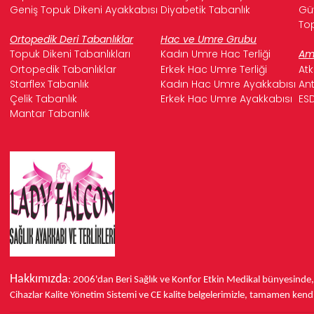
Geniş Topuk Dikeni Ayakkabısı
Diyabetik Tabanlık
Güv
Top
Ortopedik Deri Tabanlıklar
Hac ve Umre Grubu
Topuk Dikeni Tabanlıkları
Kadın Umre Hac Terliği
Ame
Ortopedik Tabanlıklar
Erkek Hac Umre Terliği
Atk
Starflex Tabanlık
Kadın Hac Umre Ayakkabısı
Ant
Çelik Tabanlık
Erkek Hac Umre Ayakkabısı
ESD
Mantar Tabanlık
Hakkımızda
: 2006'dan Beri Sağlık ve Konfor
Etkin Medikal bünyesinde
Cihazlar Kalite Yönetim Sistemi ve
CE
kalite belgelerimizle, tamamen kendi 