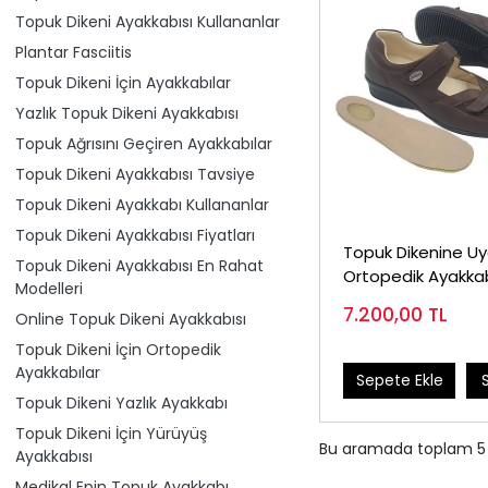
Topuk Dikeni Ayakkabısı Kullananlar
Plantar Fasciitis
Topuk Dikeni İçin Ayakkabılar
Yazlık Topuk Dikeni Ayakkabısı
Topuk Ağrısını Geçiren Ayakkabılar
Topuk Dikeni Ayakkabısı Tavsiye
Topuk Dikeni Ayakkabı Kullananlar
Topuk Dikeni Ayakkabısı Fiyatları
Topuk Dikenine U
Topuk Dikeni Ayakkabısı En Rahat
Ortopedik Ayakka
Modelleri
EPTYA03F
7.200,00
TL
Online Topuk Dikeni Ayakkabısı
Topuk Dikeni İçin Ortopedik
Ayakkabılar
Sepete Ekle
Topuk Dikeni Yazlık Ayakkabı
Topuk Dikeni İçin Yürüyüş
Bu aramada toplam
5
Ayakkabısı
Medikal Epin Topuk Ayakkabı