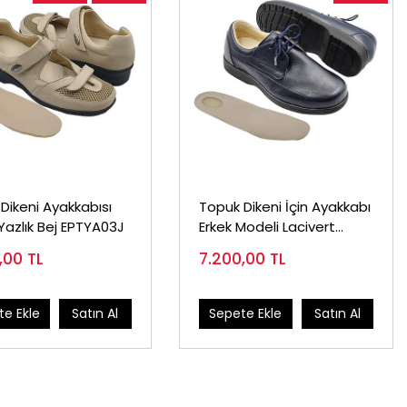
Dikeni Ayakkabısı
Topuk Dikeni İçin Ayakkabı
Yazlık Bej EPTYA03J
Erkek Modeli Lacivert
EPTA52LL
0,00
TL
7.200,00
TL
e Ekle
Satın Al
Sepete Ekle
Satın Al