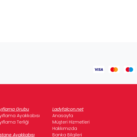
yıflama Grubu
Ladyfalcon.net
yıflama Ayakkabısı
Anasayfa
yıflama Terliği
Müşteri Hizmetleri
Hakkımızda
stane Ayakkabısı
Banka Bilgileri