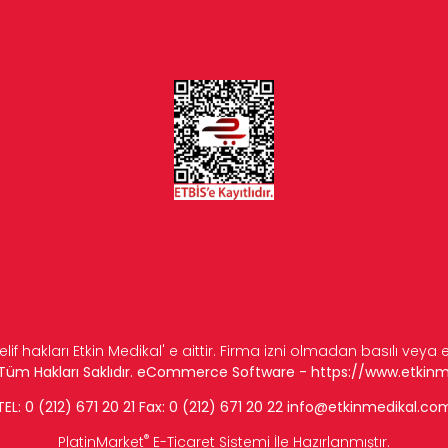
elif hakları Etkin Medikal' e aittir. Firma izni olmadan basılı veya
n Tüm Hakları Saklıdır. eCommerce Software -
https://www.etkin
TEL: 0 (212) 671 20 21 Fax: 0 (212) 671 20 22
info
@etkinmedikal.co
®
PlatinMarket
E-Ticaret Sistemi
İle Hazırlanmıştır.