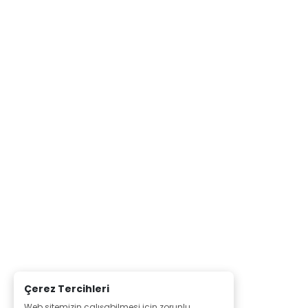
Çerez Tercihleri
Web sitemizin çalışabilmesi için zorunlu