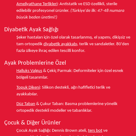
Ameliyathane Terlikleri
:
Antistatik ve ESD özellikli, sterile
edilebilir profesyonel ürünler.
(Türkiye'de ilk: 47-48 numara
büyük beden üretimi!)
Diyabetik Ayak Sağlığı
Şeker hastaları için özel olarak tasarlanmış, el yapımı, dikişsiz ve
tam ortopedik
diyabetik ayakkabı
, terlik ve sandaletler.
80'den
fazla ülkeye
ihraç edilen tescilli konfor.
Ayak Problemlerine Özel
Halluks Valgus
& Çekiç Parmak:
Deformiteler için özel esnek
bölgeli tasarımlar.
Topuk Dikeni
:
Silikon destekli, ağrı hafifletici terlik ve
ayakkabılar.
Düz Taban
& Çukur Taban:
Basma problemlerine yönelik
ortopedik destekli modeller ve tabanlıklar.
Çocuk & Diğer Ürünler
Çocuk Ayak Sağlığı:
Dennis Brown ateli,
ters bot
ve