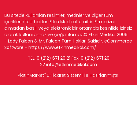
Bu sitede kullanılan resimler, metinler ve diğer tüm
içeriklerin telif hakları Etkin Medikal' e aittir. Firma izni
olmadan basılı veya elektronik bir ortamda kesinlikle izinsiz
olarak kullanılamaz ve çoğaltılamaz.
© Etkin Medikal 2006
- Lady Falcon & Mr. Falcon Tüm Hakları Saklıdır. eCommerce
Software -
https://www.etkinmedikal.com/
TEL: 0 (212) 671 20 21 Fax: 0 (212) 671 20
22
info
@etkinmedikal.com
®
PlatinMarket
E-Ticaret Sistemi
İle Hazırlanmıştır.