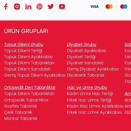
ÜRÜN GRUPLARI
Topuk Dikeni Grubu
Diyabet Grubu
Sab
Topuk Dikeni Terliği
Diyabet Ayakkabısı
Kad
Topuk Dikeni Ayakkabısı
Diyabet Terliği
Erk
Topuk Dikeni Tabanlıkları
Diyabet Sandaleti
Kad
Topuk Dikeni Sandaleti
Geniş Diyabet Ayakkabısı
Erk
Geniş Topuk Dikeni Ayakkabısı
Diyabetik Tabanlık
Güv
Top
Ortopedik Deri Tabanlıklar
Hac ve Umre Grubu
Topuk Dikeni Tabanlıkları
Kadın Umre Hac Terliği
Ame
Ortopedik Tabanlıklar
Erkek Hac Umre Terliği
Atk
Starflex Tabanlık
Kadın Hac Umre Ayakkabısı
Ant
Çelik Tabanlık
Erkek Hac Umre Ayakkabısı
ESD
Mantar Tabanlık