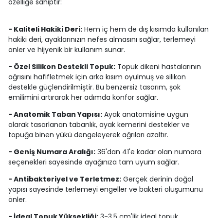
özelliğe sahiptir:
- Kaliteli Hakiki Deri:
Hem iç hem de dış kısımda kullanılan
hakiki deri, ayaklarınızın nefes almasını sağlar, terlemeyi
önler ve hijyenik bir kullanım sunar.
- Özel Silikon Destekli Topuk:
Topuk dikeni hastalarının
ağrısını hafifletmek için arka kısım oyulmuş ve silikon
destekle güçlendirilmiştir. Bu benzersiz tasarım, şok
emilimini artırarak her adımda konfor sağlar.
- Anatomik Taban Yapısı:
Ayak anatomisine uygun
olarak tasarlanan tabanlık, ayak kemerini destekler ve
topuğa binen yükü dengeleyerek ağrıları azaltır.
- Geniş Numara Aralığı:
36'dan 41'e kadar olan numara
seçenekleri sayesinde ayağınıza tam uyum sağlar.
- Antibakteriyel ve Terletmez:
Gerçek derinin doğal
yapısı sayesinde terlemeyi engeller ve bakteri oluşumunu
önler.
- İdeal Topuk Yüksekliği:
3-3,5 cm'lik ideal topuk