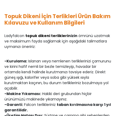
Topuk Dikeni İçin Terlikleri Ürün Bakım
Kılavuzu ve Kullanım Bilgileri
Ladyfalcon
topuk dikeni terlikleri
nizin
ömrünü uzatmak
ve maksimum fayda sağlamak için aşağıdaki talimatlara
uymanızı öneririz:
-Kurulama:
Islanan veya nemlenen terliklerinizi çamurunu
ve kirini hafif nemli bir bezle temizleyip, havadar bir
ortamda kendi halinde kurutmanızı tavsiye ederiz. Direkt
güneş ışığı, kalorifer veya soba gibi yüksek ısıyla
kurutmaktan kaçının, bu durum terlikleriniz bozulmaya yol
açabilir.
-Makine Yıkaması:
Hakiki deri grubundan hiçbir
ürünümüzü makinede yıkamayınız.
-Garanti:
Falcon terlikleriniz
taban kırılmasına karşı 1 yıl
garantilidir.
-Üretim Hatası Dışı:
Sürtme ve çarpma gibi sebeplerden