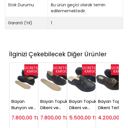
Stok Durumu
Bu ürün geçici olarak temin
edilememektedir.
Garanti (Yıl)
1
İlginizi Çekebilecek Diğer Ürünler
Bayan
Bayan Topuk
Bayan Topuk
Bayan Topuk
Bunyon ve
Dikeni ve
Dikeni ve
Dikeni Terliği
Topuk Dikeni
Halluks
Diyabet
Kahverengi
7.800,00
TL
7.800,00
TL
5.500,00
TL
4.200,00
TL
Ayakkabısı
Valgus
Terliği Siyah
EPT04F
EPTHLX04
Ayakkabsı
EPTODT165S