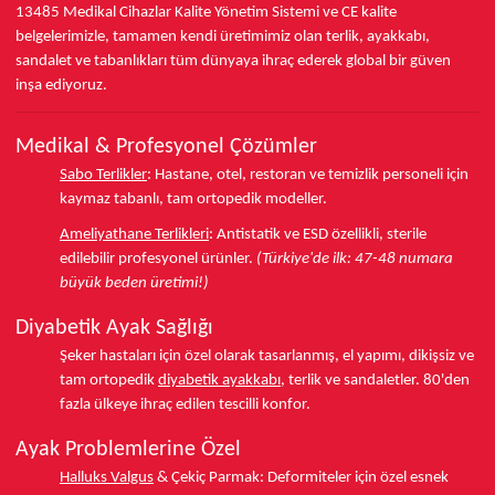
13485
Medikal Cihazlar Kalite Yönetim Sistemi ve
CE
kalite
belgelerimizle, tamamen kendi üretimimiz olan terlik, ayakkabı,
sandalet ve tabanlıkları
tüm dünyaya ihraç ederek
global bir güven
inşa ediyoruz.
Medikal & Profesyonel Çözümler
Sabo Terlikler
:
Hastane, otel, restoran ve temizlik personeli için
kaymaz tabanlı, tam ortopedik modeller.
Ameliyathane Terlikleri
:
Antistatik ve ESD özellikli, sterile
edilebilir profesyonel ürünler.
(Türkiye'de ilk: 47-48 numara
büyük beden üretimi!)
Diyabetik Ayak Sağlığı
Şeker hastaları için özel olarak tasarlanmış, el yapımı, dikişsiz ve
tam ortopedik
diyabetik ayakkabı
, terlik ve sandaletler.
80'den
fazla ülkeye
ihraç edilen tescilli konfor.
Ayak Problemlerine Özel
Halluks Valgus
& Çekiç Parmak:
Deformiteler için özel esnek