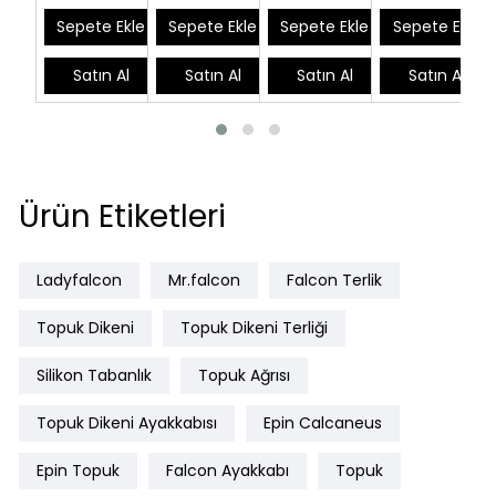
EPTHLX01
Sepete Ekle
Sepete Ekle
Sepete Ekle
Sepete Ekle
Satın Al
Satın Al
Satın Al
Satın Al
Ürün Etiketleri
Ladyfalcon
Mr.falcon
Falcon Terlik
Topuk Dikeni
Topuk Dikeni Terliği
Silikon Tabanlık
Topuk Ağrısı
Topuk Dikeni Ayakkabısı
Epin Calcaneus
Epin Topuk
Falcon Ayakkabı
Topuk