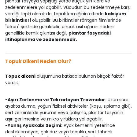
plantar fasyaya yapıştığı yerde küçük yırtıklara ve
zedelenmelere yol açabilir. Vücudun bu zedelenmeye karşı
verdiği tepki olarak da, topuk kemiğinin altında
kalsiyum
birikintileri
oluşabilir. Bu birikintiler röntgen filmlerinde
"diken" şeklinde görülebilir, ancak asıl ağrının nedeni
genellikle kemik çıkıntısı değil,
plantar fasyadaki
iltihaplanma ve zedelenmedir.
Topuk Dikeni Neden Olur?
Topuk dikeni
oluşumuna katkıda bulunan birçok faktör
vardır:
-Aşırı Zorlanma ve Tekrarlayan Travmalar:
Uzun süre
ayakta durma, yoğun fiziksel aktiviteler (koşu, zıplama gibi),
sert zeminlerde yürüme veya çalışma, plantar fasyanın
aşırı gerilmesine ve mikro yırtıklara yol açabilir.
-Yanlış Ayakkabı Seçimi:
Ayak kemerini yeterince
desteklemeyen, çok düz veya topuklu, sert tabanlı