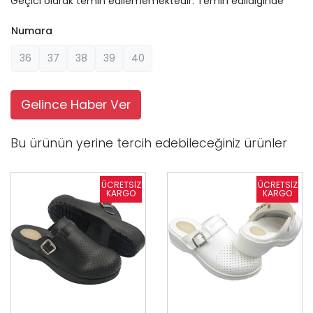
Geçici olarak temin edilememektedir. Temin edildiginde
Numara
36
37
38
39
40
Gelince Haber Ver
Bu ürünün yerine tercih edebileceğiniz ürünler