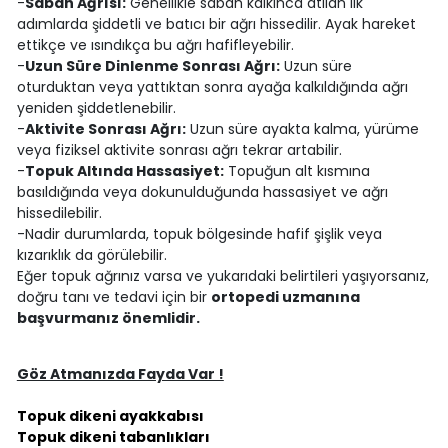
-
Sabah Ağrısı:
Genellikle sabah kalkınca atılan ilk
adımlarda şiddetli ve batıcı bir ağrı hissedilir. Ayak hareket
ettikçe ve ısındıkça bu ağrı hafifleyebilir.
-
Uzun Süre Dinlenme Sonrası Ağrı:
Uzun süre
oturduktan veya yattıktan sonra ayağa kalkıldığında ağrı
yeniden şiddetlenebilir.
-
Aktivite Sonrası Ağrı:
Uzun süre ayakta kalma, yürüme
veya fiziksel aktivite sonrası ağrı tekrar artabilir.
-
Topuk Altında Hassasiyet:
Topuğun alt kısmına
basıldığında veya dokunulduğunda hassasiyet ve ağrı
hissedilebilir.
-Nadir durumlarda, topuk bölgesinde hafif şişlik veya
kızarıklık da görülebilir.
Eğer topuk ağrınız varsa ve yukarıdaki belirtileri yaşıyorsanız,
doğru tanı ve tedavi için bir
ortopedi uzmanına
başvurmanız önemlidir.
Göz Atmanızda Fayda Var !
Topuk dikeni ayakkabısı
Topuk dikeni tabanlıkları