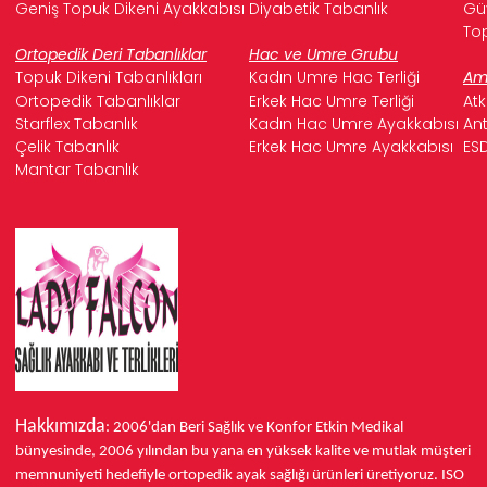
Geniş Topuk Dikeni Ayakkabısı
Diyabetik Tabanlık
Güv
Top
Ortopedik Deri Tabanlıklar
Hac ve Umre Grubu
Topuk Dikeni Tabanlıkları
Kadın Umre Hac Terliği
Ame
Ortopedik Tabanlıklar
Erkek Hac Umre Terliği
Atk
Starflex Tabanlık
Kadın Hac Umre Ayakkabısı
Ant
Çelik Tabanlık
Erkek Hac Umre Ayakkabısı
ESD
Mantar Tabanlık
Hakkımızda
: 2006'dan Beri Sağlık ve Konfor
Etkin Medikal
bünyesinde,
2006 yılından bu yana
en yüksek kalite ve mutlak müşteri
memnuniyeti hedefiyle ortopedik ayak sağlığı ürünleri üretiyoruz.
ISO