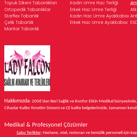
Topuk Dikeni Tabanlıkları
Kadın Umre Hac Terliği
Ame
Ortopedik Tabanlıklar
Erkek Hac Umre Terliği
Atk
Starflex Tabanlık
Kadın Hac Umre Ayakkabısı
Ant
Çelik Tabanlık
Erkek Hac Umre Ayakkabısı
ESD
Mantar Tabanlık
Hakkımızda
: 2006'dan Beri Sağlık ve Konfor
Etkin Medikal bünyesinde
Cihazlar Kalite Yönetim Sistemi ve
CE
kalite belgelerimizle, tamamen kendi 
Medikal & Profesyonel Çözümler
Sabo Terlikler
:
Hastane, otel, restoran ve temizlik personeli için k