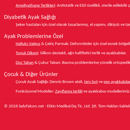
Ameliyathane Terlikleri
:
Antistatik ve ESD özellikli, sterile edilebili
Diyabetik Ayak Sağlığı
Şeker hastaları için özel olarak tasarlanmış, el yapımı, dikişsiz ve 
Ayak Problemlerine Özel
Halluks Valgus
& Çekiç Parmak:
Deformiteler için özel esnek bölgeli
Topuk Dikeni
:
Silikon destekli, ağrı hafifletici terlik ve ayakkabılar.
Düz Taban
& Çukur Taban:
Basma problemlerine yönelik ortopedik d
Çocuk & Diğer Ürünler
Çocuk Ayak Sağlığı:
Dennis Brown ateli,
ters bot
ve
pev ayakkabılar
Fonksiyonel Modeller:
Zayıflama terliği
ve ayakkabısı modellerimiz
© 2026 ladyfalcon.net - Etkin Medikal Dış Tic. Ltd. Şti. Tüm Hakları Saklıdı