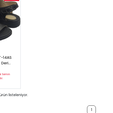
PT-14AS
 Deri
et
ak temin
r.
ürün listeleniyor.
1