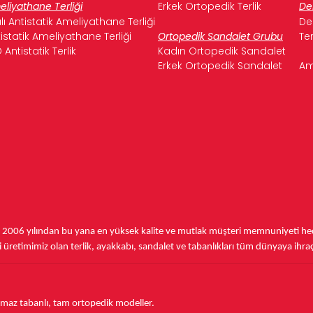
liyathane Terliği
Erkek Ortopedik Terlik
De
ılı Antistatik Ameliyathane Terliği
De
istatik Ameliyathane Terliği
Ortopedik Sandalet Grubu
Te
 Antistatik Terlik
Kadın Ortopedik Sandalet
Erkek Ortopedik Sandalet
Am
,
2006 yılından bu yana
en yüksek kalite ve mutlak müşteri memnuniyeti hede
üretimimiz olan terlik, ayakkabı, sandalet ve tabanlıkları
tüm dünyaya ihra
aymaz tabanlı, tam ortopedik modeller.