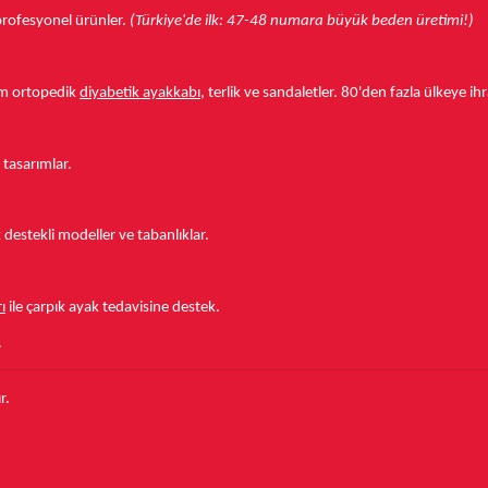
r profesyonel ürünler.
(Türkiye'de ilk: 47-48 numara büyük beden üretimi!)
tam ortopedik
diyabetik ayakkabı
, terlik ve sandaletler.
80'den fazla ülkeye
ihr
 tasarımlar.
estekli modeller ve tabanlıklar.
ı
ile çarpık ayak tedavisine destek.
.
r.