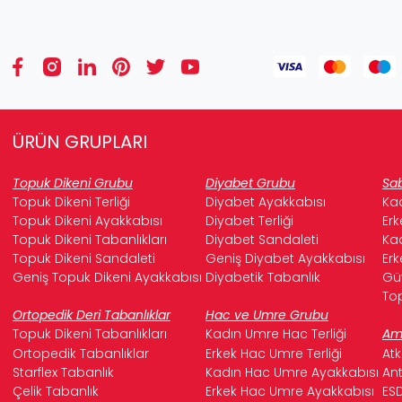
ÜRÜN GRUPLARI
Topuk Dikeni Grubu
Diyabet Grubu
Sab
Topuk Dikeni Terliği
Diyabet Ayakkabısı
Kad
Topuk Dikeni Ayakkabısı
Diyabet Terliği
Erk
Topuk Dikeni Tabanlıkları
Diyabet Sandaleti
Kad
Topuk Dikeni Sandaleti
Geniş Diyabet Ayakkabısı
Erk
Geniş Topuk Dikeni Ayakkabısı
Diyabetik Tabanlık
Güv
Top
Ortopedik Deri Tabanlıklar
Hac ve Umre Grubu
Topuk Dikeni Tabanlıkları
Kadın Umre Hac Terliği
Ame
Ortopedik Tabanlıklar
Erkek Hac Umre Terliği
Atk
Starflex Tabanlık
Kadın Hac Umre Ayakkabısı
Ant
Çelik Tabanlık
Erkek Hac Umre Ayakkabısı
ESD