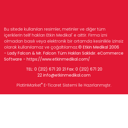
Bu sitede kullanılan resimler, metinler ve diğer tüm
içeriklerin telif hakları Etkin Medikal' e aittir. Firma izni
olmadan basılı veya elektronik bir ortamda kesinlikle izinsiz
olarak kullanılamaz ve çoğaltılamaz.
© Etkin Medikal 2006
- Lady Falcon & Mr. Falcon Tüm Hakları Saklıdır. eCommerce
Software -
https://www.etkinmedikal.com/
TEL: 0 (212) 671 20 21 Fax: 0 (212) 671 20
22
info
@etkinmedikal.com
®
PlatinMarket
E-Ticaret Sistemi
İle Hazırlanmıştır.