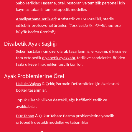
Sabo Terlikler
:
Hastane, otel, restoran ve temizlik personeli için
kaymaz tabanlı, tam ortopedik modeller.
Ameliyathane Terlikleri
:
Antistatik ve ESD özellikli, sterile
edilebilir profesyonel ürünler.
(Türkiye'de ilk: 47-48 numara
büyük beden üretimi!)
Diyabetik Ayak Sağlığı
Şeker hastaları için özel olarak tasarlanmış, el yapımı, dikişsiz ve
tam ortopedik
diyabetik ayakkabı
, terlik ve sandaletler.
80'den
fazla ülkeye
ihraç edilen tescilli konfor.
Ayak Problemlerine Özel
Halluks Valgus
& Çekiç Parmak:
Deformiteler için özel esnek
bölgeli tasarımlar.
Topuk Dikeni
:
Silikon destekli, ağrı hafifletici terlik ve
ayakkabılar.
Düz Taban
& Çukur Taban:
Basma problemlerine yönelik
ortopedik destekli modeller ve tabanlıklar.