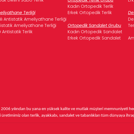
Kadın Ortopedik Terlik
liyathane Terliği
Erkek Ortopedik Terlik
De
ılı Antistatik Ameliyathane Terliği
De
istatik Ameliyathane Terliği
Ortopedik Sandalet Grubu
Te
 Antistatik Terlik
Kadın Ortopedik Sandalet
Erkek Ortopedik Sandalet
Am
,
2006 yılından bu yana
en yüksek kalite ve mutlak müşteri memnuniyeti hede
üretimimiz olan terlik, ayakkabı, sandalet ve tabanlıkları
tüm dünyaya ihra