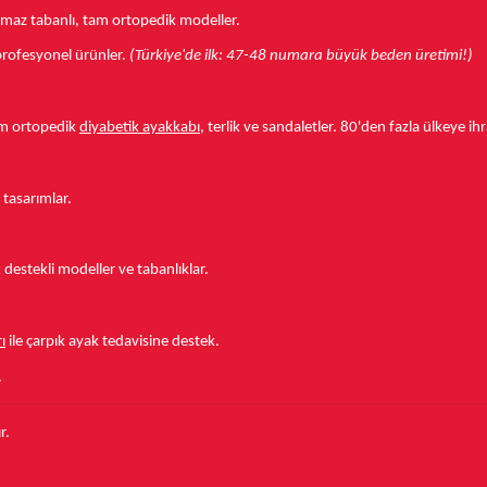
aymaz tabanlı, tam ortopedik modeller.
r profesyonel ürünler.
(Türkiye'de ilk: 47-48 numara büyük beden üretimi!)
tam ortopedik
diyabetik ayakkabı
, terlik ve sandaletler.
80'den fazla ülkeye
ihr
 tasarımlar.
estekli modeller ve tabanlıklar.
ı
ile çarpık ayak tedavisine destek.
.
r.