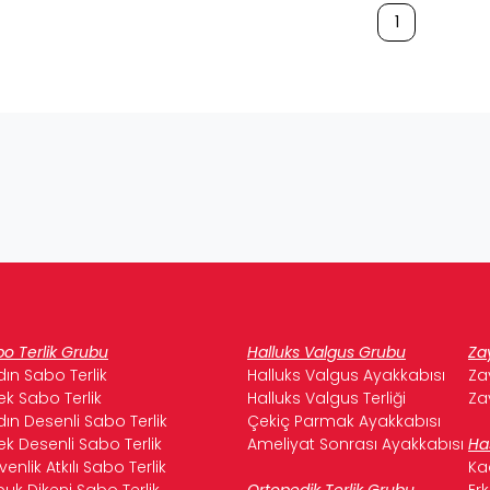
1
o Terlik Grubu
Halluks Valgus Grubu
Za
ın Sabo Terlik
Halluks Valgus Ayakkabısı
Za
ek Sabo Terlik
Halluks Valgus Terliği
Za
ın Desenli Sabo Terlik
Çekiç Parmak Ayakkabısı
ek Desenli Sabo Terlik
Ameliyat Sonrası Ayakkabısı
Ha
enlik Atkılı Sabo Terlik
Ka
uk Dikeni Sabo Terlik
Ortopedik Terlik Grubu
Er