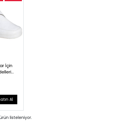
ar İçin
elleri
Satın Al
ürün listeleniyor.