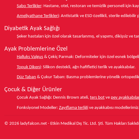
Sabo Terlikler
:
Hastane, otel, restoran ve temizlik personeli için k
Ameliyathane Terlikleri
:
Antistatik ve ESD özellikli, sterile edilebili
Diyabetik Ayak Sağlığı
Şeker hastaları için özel olarak tasarlanmış, el yapımı, dikişsiz ve 
Ayak Problemlerine Özel
Halluks Valgus
& Çekiç Parmak:
Deformiteler için özel esnek bölgeli
Topuk Dikeni
:
Silikon destekli, ağrı hafifletici terlik ve ayakkabılar.
Düz Taban
& Çukur Taban:
Basma problemlerine yönelik ortopedik d
Çocuk & Diğer Ürünler
Çocuk Ayak Sağlığı:
Dennis Brown ateli,
ters bot
ve
pev ayakkabılar
Fonksiyonel Modeller:
Zayıflama terliği
ve ayakkabısı modellerimiz
© 2026 ladyfalcon.net - Etkin Medikal Dış Tic. Ltd. Şti. Tüm Hakları Saklıdı