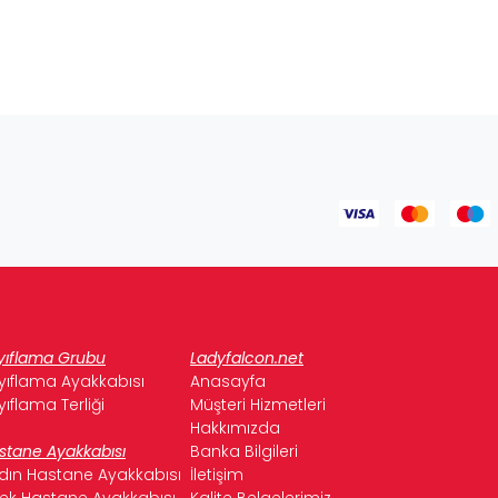
yıflama Grubu
Ladyfalcon.net
yıflama Ayakkabısı
Anasayfa
yıflama Terliği
Müşteri Hizmetleri
Hakkımızda
stane Ayakkabısı
Banka Bilgileri
dın Hastane Ayakkabısı
İletişim
kek Hastane Ayakkabısı
Kalite Belgelerimiz