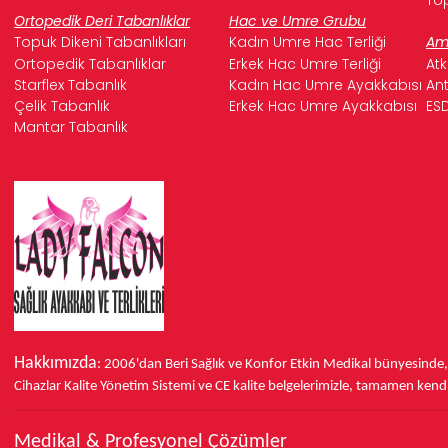
Ortopedik Deri Tabanlıklar
Hac ve Umre Grubu
Topuk Dikeni Tabanlıkları
Kadın Umre Hac Terliği
Ame
Ortopedik Tabanlıklar
Erkek Hac Umre Terliği
Atk
Starflex Tabanlık
Kadın Hac Umre Ayakkabısı
Ant
Çelik Tabanlık
Erkek Hac Umre Ayakkabısı
ESD
Mantar Tabanlık
Hakkımızda
: 2006'dan Beri Sağlık ve Konfor
Etkin Medikal bünyesinde
Cihazlar Kalite Yönetim Sistemi ve
CE
kalite belgelerimizle, tamamen kendi 
Medikal & Profesyonel Çözümler