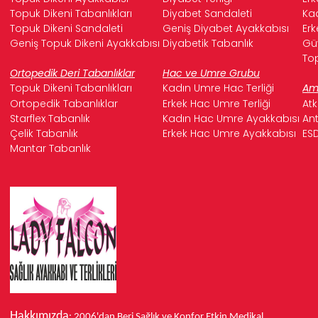
Topuk Dikeni Tabanlıkları
Diyabet Sandaleti
Kad
Topuk Dikeni Sandaleti
Geniş Diyabet Ayakkabısı
Erk
Geniş Topuk Dikeni Ayakkabısı
Diyabetik Tabanlık
Güv
Top
Ortopedik Deri Tabanlıklar
Hac ve Umre Grubu
Topuk Dikeni Tabanlıkları
Kadın Umre Hac Terliği
Ame
Ortopedik Tabanlıklar
Erkek Hac Umre Terliği
Atk
Starflex Tabanlık
Kadın Hac Umre Ayakkabısı
Ant
Çelik Tabanlık
Erkek Hac Umre Ayakkabısı
ESD
Mantar Tabanlık
Hakkımızda
: 2006'dan Beri Sağlık ve Konfor
Etkin Medikal