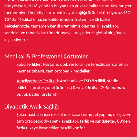
bünyesinde,
2006 yılından bu yana
en yüksek kalite ve mutlak müşteri
memnuniyeti hedefiyle ortopedik ayak sağlığı ürünleri üretiyoruz.
ISO
13485
Medikal Cihazlar Kalite Yönetim Sistemi ve
CE
kalite
belgelerimizle, tamamen kendi üretimimiz olan terlik, ayakkabı,
sandalet ve tabanlıkları
tüm dünyaya ihraç ederek
global bir güven
inşa ediyoruz.
Medikal & Profesyonel Çözümler
Sabo Terlikler
:
Hastane, otel, restoran ve temizlik personeli için
kaymaz tabanlı, tam ortopedik modeller.
Ameliyathane Terlikleri
:
Antistatik ve ESD özellikli, sterile
edilebilir profesyonel ürünler.
(Türkiye'de ilk: 47-48 numara
büyük beden üretimi!)
Diyabetik Ayak Sağlığı
Şeker hastaları için özel olarak tasarlanmış, el yapımı, dikişsiz ve
tam ortopedik
diyabetik ayakkabı
, terlik ve sandaletler.
80'den
fazla ülkeye
ihraç edilen tescilli konfor.