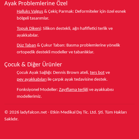
Ayak Problemlerine Özel
Halluks Valgus
& Çekiç Parmak:
Deformiteler için özel esnek
bölgeli tasarımlar.
Topuk Dikeni
:
Silikon destekli, ağrı hafifletici terlik ve
ayakkabılar.
Düz Taban
& Çukur Taban:
Basma problemlerine yönelik
ortopedik destekli modeller ve tabanlıklar.
Çocuk & Diğer Ürünler
Çocuk Ayak Sağlığı:
Dennis Brown ateli,
ters bot
ve
pev ayakkabıları
ile çarpık ayak tedavisine destek.
Fonksiyonel Modeller:
Zayıflama terliği
ve ayakkabısı
modellerimiz.
© 2026 ladyfalcon.net - Etkin Medikal Dış Tic. Ltd. Şti. Tüm Hakları
Saklıdır.