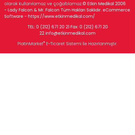
olarak kullanılamaz ve çoğaltılamaz.
© Etkin Medikal 2006
- Lady Falcon & Mr. Falcon Tüm Hakları Saklıdır. eCommerce
Software -
https://www.etkinmedikal.com/
TEL: 0 (212) 671 20 21 Fax: 0 (212) 671 20
22
info
@etkinmedikal.com
®
PlatinMarket
E-Ticaret Sistemi
İle Hazırlanmıştır.