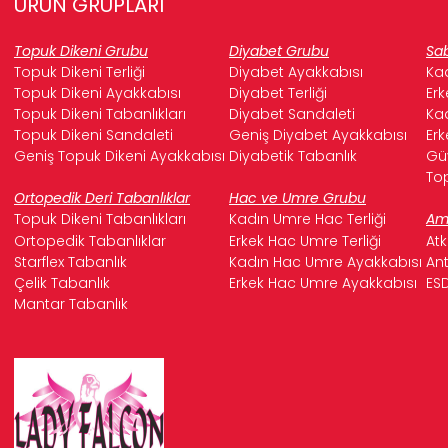
ÜRÜN GRUPLARI
Topuk Dikeni Grubu
Diyabet Grubu
Sab
Topuk Dikeni Terliği
Diyabet Ayakkabısı
Kad
Topuk Dikeni Ayakkabısı
Diyabet Terliği
Erk
Topuk Dikeni Tabanlıkları
Diyabet Sandaleti
Kad
Topuk Dikeni Sandaleti
Geniş Diyabet Ayakkabısı
Erk
Geniş Topuk Dikeni Ayakkabısı
Diyabetik Tabanlık
Güv
Top
Ortopedik Deri Tabanlıklar
Hac ve Umre Grubu
Topuk Dikeni Tabanlıkları
Kadın Umre Hac Terliği
Ame
Ortopedik Tabanlıklar
Erkek Hac Umre Terliği
Atk
Starflex Tabanlık
Kadın Hac Umre Ayakkabısı
Ant
Çelik Tabanlık
Erkek Hac Umre Ayakkabısı
ESD
Mantar Tabanlık