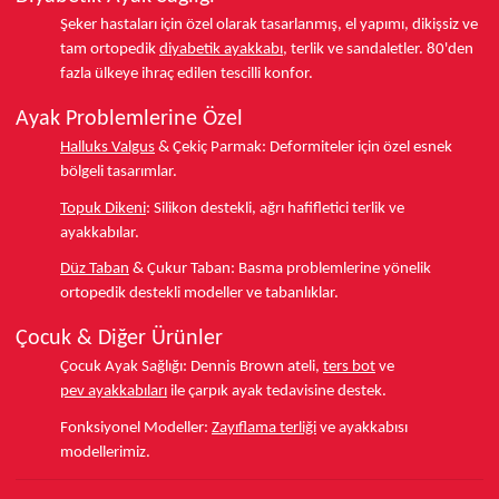
Şeker hastaları için özel olarak tasarlanmış, el yapımı, dikişsiz ve
tam ortopedik
diyabetik ayakkabı
, terlik ve sandaletler.
80'den
fazla ülkeye
ihraç edilen tescilli konfor.
Ayak Problemlerine Özel
Halluks Valgus
& Çekiç Parmak:
Deformiteler için özel esnek
bölgeli tasarımlar.
Topuk Dikeni
:
Silikon destekli, ağrı hafifletici terlik ve
ayakkabılar.
Düz Taban
& Çukur Taban:
Basma problemlerine yönelik
ortopedik destekli modeller ve tabanlıklar.
Çocuk & Diğer Ürünler
Çocuk Ayak Sağlığı:
Dennis Brown ateli,
ters bot
ve
pev ayakkabıları
ile çarpık ayak tedavisine destek.
Fonksiyonel Modeller:
Zayıflama terliği
ve ayakkabısı
modellerimiz.