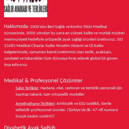
Hakkımızda
: 2006'dan Beri Sağlık ve Konfor
Etkin Medikal
bünyesinde,
2006 yılından bu yana
en yüksek kalite ve mutlak müşteri
memnuniyeti hedefiyle ortopedik ayak sağlığı ürünleri üretiyoruz.
ISO
13485
Medikal Cihazlar Kalite Yönetim Sistemi ve
CE
kalite
belgelerimizle, tamamen kendi üretimimiz olan terlik, ayakkabı,
sandalet ve tabanlıkları
tüm dünyaya ihraç ederek
global bir güven
inşa ediyoruz.
Medikal & Profesyonel Çözümler
Sabo Terlikler
:
Hastane, otel, restoran ve temizlik personeli için
kaymaz tabanlı, tam ortopedik modeller.
Ameliyathane Terlikleri
:
Antistatik ve ESD özellikli, sterile
edilebilir profesyonel ürünler.
(Türkiye'de ilk: 47-48 numara
büyük beden üretimi!)
Diyabetik Ayak Sağlığı