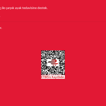
ı
ile çarpık ayak tedavisine destek.
.
r.