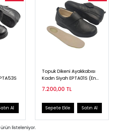
Topuk Dikeni Ayakkabısı
EPTA53S
Kadın Siyah EPTA01S (En
Çok Satılan)
7.200,00
TL
Satın Al
Sepete Ekle
Satın Al
ürün listeleniyor.