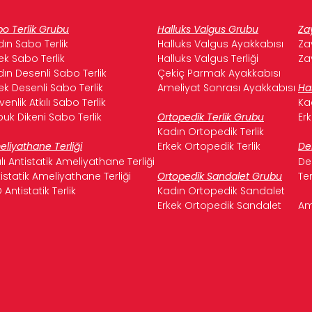
o Terlik Grubu
Halluks Valgus Grubu
Za
ın Sabo Terlik
Halluks Valgus Ayakkabısı
Za
ek Sabo Terlik
Halluks Valgus Terliği
Za
ın Desenli Sabo Terlik
Çekiç Parmak Ayakkabısı
ek Desenli Sabo Terlik
Ameliyat Sonrası Ayakkabısı
Ha
enlik Atkılı Sabo Terlik
Ka
uk Dikeni Sabo Terlik
Ortopedik Terlik Grubu
Er
Kadın Ortopedik Terlik
liyathane Terliği
Erkek Ortopedik Terlik
De
ılı Antistatik Ameliyathane Terliği
De
istatik Ameliyathane Terliği
Ortopedik Sandalet Grubu
Te
 Antistatik Terlik
Kadın Ortopedik Sandalet
Erkek Ortopedik Sandalet
Am