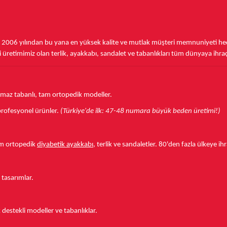
,
2006 yılından bu yana
en yüksek kalite ve mutlak müşteri memnuniyeti hede
üretimimiz olan terlik, ayakkabı, sandalet ve tabanlıkları
tüm dünyaya ihra
aymaz tabanlı, tam ortopedik modeller.
r profesyonel ürünler.
(Türkiye'de ilk: 47-48 numara büyük beden üretimi!)
tam ortopedik
diyabetik ayakkabı
, terlik ve sandaletler.
80'den fazla ülkeye
ihr
 tasarımlar.
estekli modeller ve tabanlıklar.