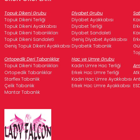
Topuk Dikeni Grubu
Diyabet Grubu
Sab
Topuk Dikeni Terliği
Diyabet Ayakkabısı
Kad
Topuk Dikeni Ayakkabısı
Diyabet Terliği
Erk
Topuk Dikeni Tabanlıkları
Diyabet Sandaleti
Kad
Topuk Dikeni Sandaleti
Geniş Diyabet Ayakkabısı
Erk
Geniş Topuk Dikeni Ayakkabısı
Diyabetik Tabanlık
Güv
Top
Ortopedik Deri Tabanlıklar
Hac ve Umre Grubu
Topuk Dikeni Tabanlıkları
Kadın Umre Hac Terliği
Ame
Ortopedik Tabanlıklar
Erkek Hac Umre Terliği
Atk
Starflex Tabanlık
Kadın Hac Umre Ayakkabısı
Ant
Çelik Tabanlık
Erkek Hac Umre Ayakkabısı
ESD
Mantar Tabanlık