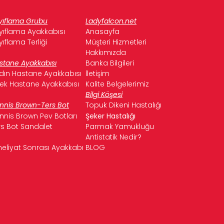
yıflama Grubu
Ladyfalcon.net
yıflama Ayakkabısı
Anasayfa
yıflama Terliği
Müşteri Hizmetleri
Hakkımızda
stane Ayakkabısı
Banka Bilgileri
dın Hastane Ayakkabısı
İletişim
kek Hastane Ayakkabısı
Kalite Belgelerimiz
Bilgi Köşesi
nnis Brown-Ters Bot
Topuk Dikeni Hastalığı
nnis Brown Pev Botları
Şeker Hastalığı
rs Bot Sandalet
Parmak Yamukluğu
Antistatik Nedir?
eliyat Sonrası Ayakkabı
BLOG