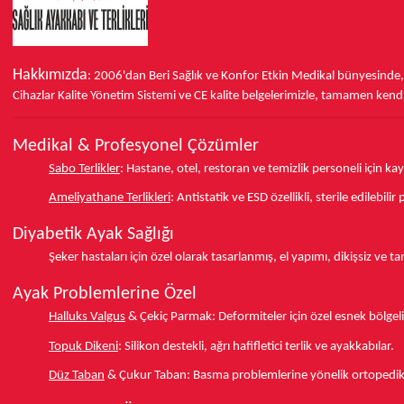
Hakkımızda
: 2006'dan Beri Sağlık ve Konfor
Etkin Medikal bünyesinde
Cihazlar Kalite Yönetim Sistemi ve
CE
kalite belgelerimizle, tamamen kendi 
Medikal & Profesyonel Çözümler
Sabo Terlikler
:
Hastane, otel, restoran ve temizlik personeli için k
Ameliyathane Terlikleri
:
Antistatik ve ESD özellikli, sterile edilebili
Diyabetik Ayak Sağlığı
Şeker hastaları için özel olarak tasarlanmış, el yapımı, dikişsiz ve 
Ayak Problemlerine Özel
Halluks Valgus
& Çekiç Parmak:
Deformiteler için özel esnek bölgeli
Topuk Dikeni
:
Silikon destekli, ağrı hafifletici terlik ve ayakkabılar.
Düz Taban
& Çukur Taban:
Basma problemlerine yönelik ortopedik d