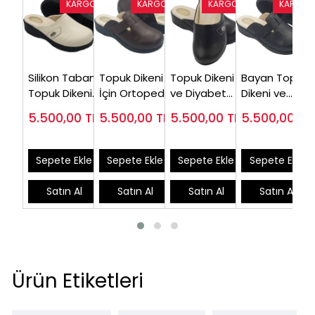
Silikon Tabanlı
Topuk Dikeni
Topuk Dikeni
Bayan Topuk
Topuk Dikeni
İçin Ortopedik
ve Diyabet
Dikeni ve
Diyabetik
Terlik Kadın
Terliği Kadın
Diyabet
5.500,00
TL
5.500,00
TL
5.500,00
TL
5.500,00
TL
Terlik
EPTODT165F
Siyah
Terliği Siyah
EPTODT160J
EPTODT160S
EPTODT165S
Sepete Ekle
Sepete Ekle
Sepete Ekle
Sepete Ekle
Satın Al
Satın Al
Satın Al
Satın Al
Ürün Etiketleri