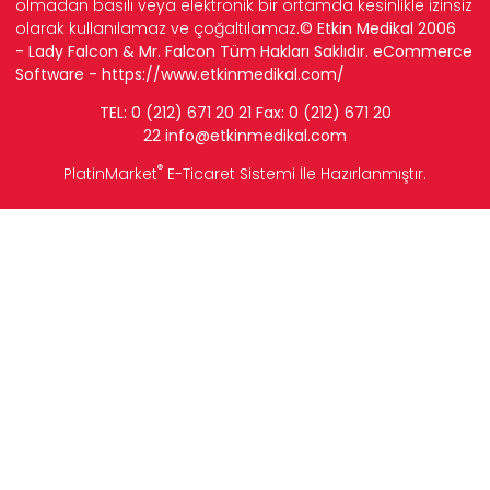
olmadan basılı veya elektronik bir ortamda kesinlikle izinsiz
olarak kullanılamaz ve çoğaltılamaz.
© Etkin Medikal 2006
- Lady Falcon & Mr. Falcon Tüm Hakları Saklıdır. eCommerce
Software -
https://www.etkinmedikal.com/
TEL: 0 (212) 671 20 21 Fax: 0 (212) 671 20
22
info
@etkinmedikal.com
®
PlatinMarket
E-Ticaret Sistemi
İle Hazırlanmıştır.