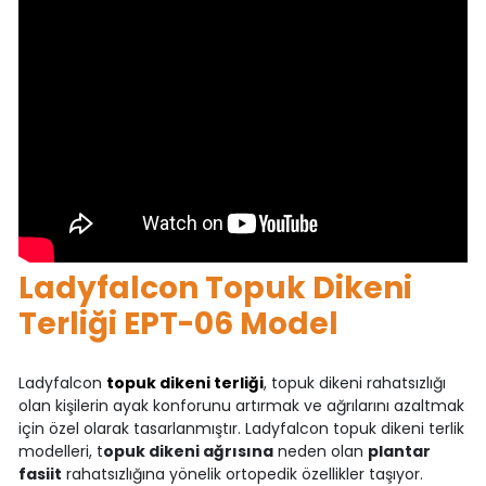
Ladyfalcon Topuk Dikeni
Terliği EPT-06 Model
Ladyfalcon
topuk dikeni terliği
, topuk dikeni rahatsızlığı
olan kişilerin ayak konforunu artırmak ve ağrılarını azaltmak
için özel olarak tasarlanmıştır. Ladyfalcon topuk dikeni terlik
modelleri, t
opuk dikeni ağrısına
neden olan
plantar
fasiit
rahatsızlığına yönelik ortopedik özellikler taşıyor.