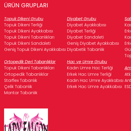
ÜRÜN GRUPLARI
Topuk Dikeni Grubu
Diyabet Grubu
Sab
Topuk Dikeni Terliği
Diyabet Ayakkabısı
Kad
Topuk Dikeni Ayakkabısı
Diyabet Terliği
Erk
Topuk Dikeni Tabanlıkları
Diyabet Sandaleti
Kad
Topuk Dikeni Sandaleti
Geniş Diyabet Ayakkabısı
Erk
Geniş Topuk Dikeni Ayakkabısı
Diyabetik Tabanlık
Güv
Top
Ortopedik Deri Tabanlıklar
Hac ve Umre Grubu
Topuk Dikeni Tabanlıkları
Kadın Umre Hac Terliği
Ame
Ortopedik Tabanlıklar
Erkek Hac Umre Terliği
Atk
Starflex Tabanlık
Kadın Hac Umre Ayakkabısı
Ant
Çelik Tabanlık
Erkek Hac Umre Ayakkabısı
ESD
Mantar Tabanlık