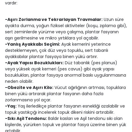
vardır:
-Aşırı Zorlanma ve Tekrarlayan Travmalar:
Uzun süre
ayakta durma, yoğun fiziksel aktiviteler (koşu, zıplama gibi),
sert zeminlerde yürüme veya çalışma, plantar fasyanın
aşırı gerilmesine ve mikro yırtıklara yol açabilir.
-Yanlış Ayakkabı Seçimi:
Ayak kemerini yeterince
desteklemeyen, çok düz veya topuklu, sert tabanlı
ayakkabılar plantar fasyaya binen yükü artırır.
-Ayak Yapısı Bozuklukları:
Düz tabanlık (pes planus)
veya yüksek ayak kemeri (pes cavus) gibi ayak yapısı
bozuklukları, plantar fasyaya anormal baskı uygulanmasına
neden olabilir.
-Obezite ve Aşırı Kilo:
Vücut ağırlığının artması, topuklara
binen yükü artırarak plantar fasyanın daha fazla
zorlanmasına yol açar.
-Yaş:
Yaş ilerledikçe plantar fasyanın esnekliği azalabilir ve
topuk yastıkçığı incelerek topuk dikeni riskini artırabilir.
-Sıkı Aşil Tendonu:
Baldır kasları ve Aşil tendonu sıkı olan
kişilerde, yürürken topuk ve plantar fasya üzerine binen yük
artabilir.