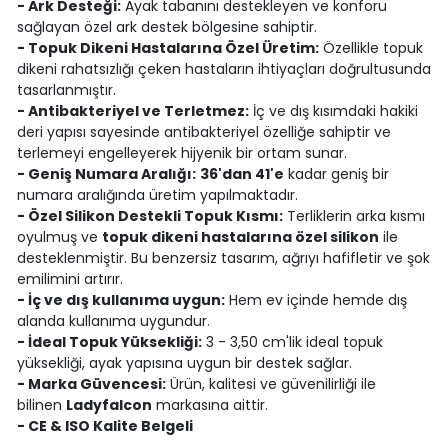
- Ark Desteği:
Ayak tabanını destekleyen ve konforu
sağlayan özel ark destek bölgesine sahiptir.
- Topuk Dikeni Hastalarına Özel Üretim:
Özellikle topuk
dikeni rahatsızlığı çeken hastaların ihtiyaçları doğrultusunda
tasarlanmıştır.
- Antibakteriyel ve Terletmez:
İç ve dış kısımdaki hakiki
deri yapısı sayesinde antibakteriyel özelliğe sahiptir ve
terlemeyi engelleyerek hijyenik bir ortam sunar.
- Geniş Numara Aralığı:
36'dan 41'e
kadar geniş bir
numara aralığında üretim yapılmaktadır.
- Özel Silikon Destekli Topuk Kısmı:
Terliklerin arka kısmı
oyulmuş ve
topuk dikeni hastalarına özel silikon
ile
desteklenmiştir. Bu benzersiz tasarım, ağrıyı hafifletir ve şok
emilimini artırır.
- İç ve dış kullanıma uygun:
Hem ev içinde hemde dış
alanda kullanıma uygundur.
- İdeal Topuk Yüksekliği:
3 - 3,50 cm'lik ideal topuk
yüksekliği, ayak yapısına uygun bir destek sağlar.
- Marka Güvencesi:
Ürün, kalitesi ve güvenilirliği ile
bilinen
Ladyfalcon
markasına aittir.
- CE & ISO Kalite Belgeli