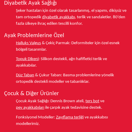
Diyabetik Ayak Sağlığı
Şeker hastaları için özel olarak tasarlanmış, el yapımı, dikişsiz ve
tam ortopedik
diyabetik ayakkabı
, terlik ve sandaletler.
80'den
fazla ülkeye
ihraç edilen tescilli konfor.
Ayak Problemlerine Özel
Halluks Valgus
& Çekiç Parmak:
Deformiteler için özel esnek
bölgeli tasarımlar.
Topuk Dikeni
:
Silikon destekli, ağrı hafifletici terlik ve
ayakkabılar.
Düz Taban
& Çukur Taban:
Basma problemlerine yönelik
ortopedik destekli modeller ve tabanlıklar.
Çocuk & Diğer Ürünler
Çocuk Ayak Sağlığı:
Dennis Brown ateli,
ters bot
ve
pev ayakkabıları
ile çarpık ayak tedavisine destek.
Fonksiyonel Modeller:
Zayıflama terliği
ve ayakkabısı
modellerimiz.