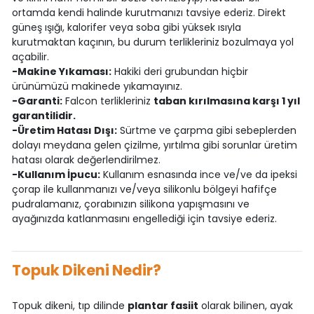
ortamda kendi halinde kurutmanızı tavsiye ederiz. Direkt
güneş ışığı, kalorifer veya soba gibi yüksek ısıyla
kurutmaktan kaçının, bu durum terlikleriniz bozulmaya yol
açabilir.
-Makine Yıkaması:
Hakiki deri grubundan hiçbir
ürünümüzü makinede yıkamayınız.
-Garanti:
Falcon terlikleriniz
taban kırılmasına karşı 1 yıl
garantilidir.
-Üretim Hatası Dışı:
Sürtme ve çarpma gibi sebeplerden
dolayı meydana gelen çizilme, yırtılma gibi sorunlar üretim
hatası olarak değerlendirilmez.
-Kullanım İpucu:
Kullanım esnasında ince ve/ve da ipeksi
çorap ile kullanmanızı ve/veya silikonlu bölgeyi hafifçe
pudralamanız, çorabınızın silikona yapışmasını ve
ayağınızda katlanmasını engellediği için tavsiye ederiz.
Topuk Dikeni Nedir?
Topuk dikeni, tıp dilinde
plantar fasiit
olarak bilinen, ayak