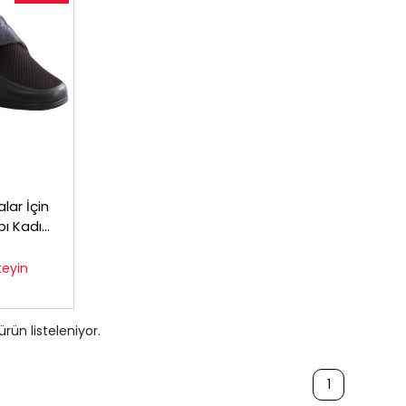
lar İçin
bı Kadın
teyin
ürün listeleniyor.
1