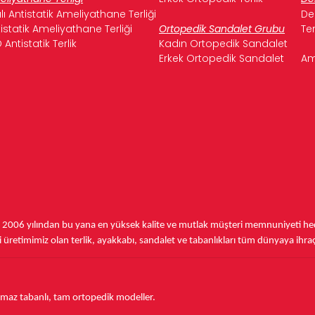
ılı Antistatik Ameliyathane Terliği
De
istatik Ameliyathane Terliği
Ortopedik Sandalet Grubu
Te
 Antistatik Terlik
Kadın Ortopedik Sandalet
Erkek Ortopedik Sandalet
Am
,
2006 yılından bu yana
en yüksek kalite ve mutlak müşteri memnuniyeti hede
üretimimiz olan terlik, ayakkabı, sandalet ve tabanlıkları
tüm dünyaya ihra
aymaz tabanlı, tam ortopedik modeller.