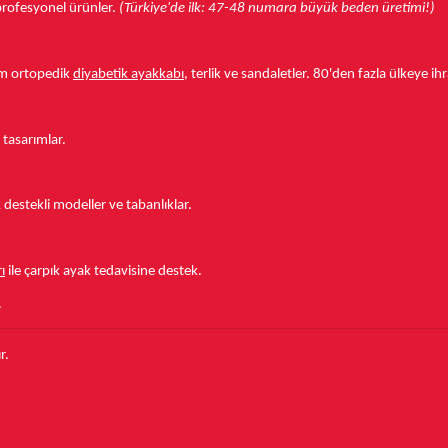
r profesyonel ürünler.
(Türkiye'de ilk: 47-48 numara büyük beden üretimi!)
tam ortopedik
diyabetik ayakkabı
, terlik ve sandaletler.
80'den fazla ülkeye
ihr
 tasarımlar.
estekli modeller ve tabanlıklar.
ı
ile çarpık ayak tedavisine destek.
.
r.