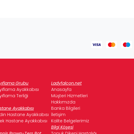
yıflama Grubu
Ladyfalcon.net
yıflama Ayakkabısı
Anasayfa
yıflama Terliği
Müşteri Hizmetleri
Hakkımızda
stane Ayakkabısı
Banka Bilgileri
dın Hastane Ayakkabısı
İletişim
kek Hastane Ayakkabısı
Kalite Belgelerimiz
Bilgi Köşesi
nnis Brown-Ters Bot
Topuk Dikeni Hastalığı