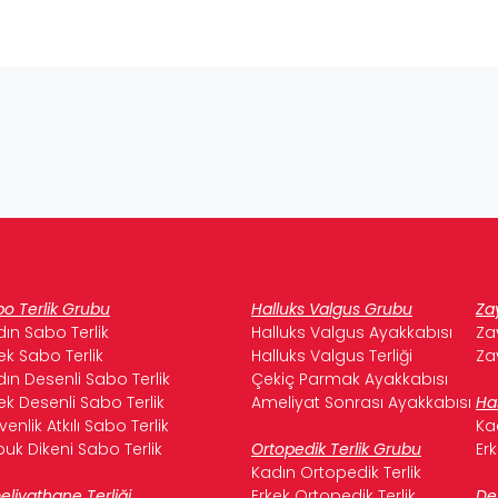
o Terlik Grubu
Halluks Valgus Grubu
Za
ın Sabo Terlik
Halluks Valgus Ayakkabısı
Za
ek Sabo Terlik
Halluks Valgus Terliği
Za
ın Desenli Sabo Terlik
Çekiç Parmak Ayakkabısı
ek Desenli Sabo Terlik
Ameliyat Sonrası Ayakkabısı
Ha
enlik Atkılı Sabo Terlik
Ka
uk Dikeni Sabo Terlik
Ortopedik Terlik Grubu
Er
Kadın Ortopedik Terlik
liyathane Terliği
Erkek Ortopedik Terlik
De