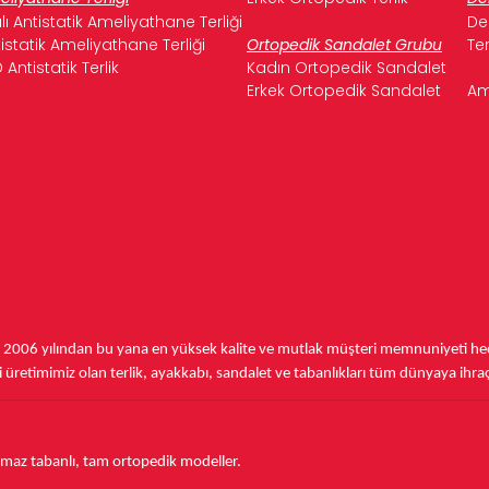
ılı Antistatik Ameliyathane Terliği
De
istatik Ameliyathane Terliği
Ortopedik Sandalet Grubu
Te
 Antistatik Terlik
Kadın Ortopedik Sandalet
Erkek Ortopedik Sandalet
Am
,
2006 yılından bu yana
en yüksek kalite ve mutlak müşteri memnuniyeti hede
üretimimiz olan terlik, ayakkabı, sandalet ve tabanlıkları
tüm dünyaya ihra
aymaz tabanlı, tam ortopedik modeller.