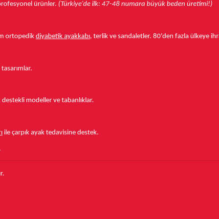
r profesyonel ürünler.
(Türkiye'de ilk: 47-48 numara büyük beden üretimi!)
tam ortopedik
diyabetik ayakkabı
, terlik ve sandaletler.
80'den fazla ülkeye
ihr
 tasarımlar.
estekli modeller ve tabanlıklar.
ı
ile çarpık ayak tedavisine destek.
.
r.