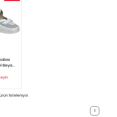
kabısı
el Beyaz
teyin
ürün listeleniyor.
1