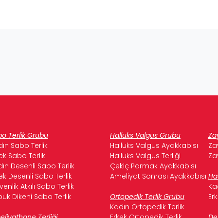
o Terlik Grubu
Halluks Valgus Grubu
Za
ın Sabo Terlik
Halluks Valgus Ayakkabısı
Za
ek Sabo Terlik
Halluks Valgus Terliği
Za
ın Desenli Sabo Terlik
Çekiç Parmak Ayakkabısı
ek Desenli Sabo Terlik
Ameliyat Sonrası Ayakkabısı
Ha
enlik Atkılı Sabo Terlik
Ka
uk Dikeni Sabo Terlik
Ortopedik Terlik Grubu
Er
Kadın Ortopedik Terlik
liyathane Terliği
Erkek Ortopedik Terlik
De