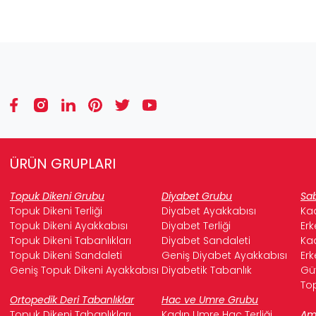
ÜRÜN GRUPLARI
Topuk Dikeni Grubu
Diyabet Grubu
Sab
Topuk Dikeni Terliği
Diyabet Ayakkabısı
Kad
Topuk Dikeni Ayakkabısı
Diyabet Terliği
Erk
Topuk Dikeni Tabanlıkları
Diyabet Sandaleti
Kad
Topuk Dikeni Sandaleti
Geniş Diyabet Ayakkabısı
Erk
Geniş Topuk Dikeni Ayakkabısı
Diyabetik Tabanlık
Güv
Top
Ortopedik Deri Tabanlıklar
Hac ve Umre Grubu
Topuk Dikeni Tabanlıkları
Kadın Umre Hac Terliği
Ame