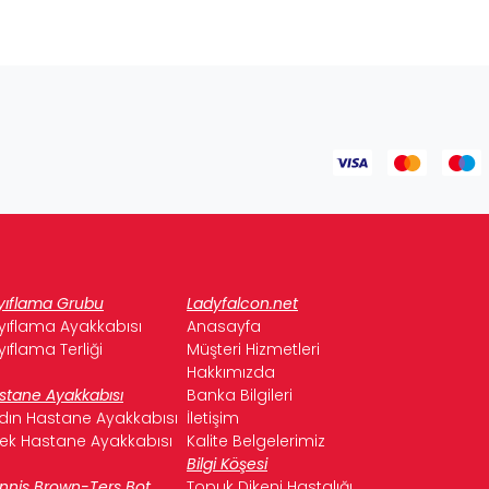
yıflama Grubu
Ladyfalcon.net
yıflama Ayakkabısı
Anasayfa
yıflama Terliği
Müşteri Hizmetleri
Hakkımızda
stane Ayakkabısı
Banka Bilgileri
dın Hastane Ayakkabısı
İletişim
kek Hastane Ayakkabısı
Kalite Belgelerimiz
Bilgi Köşesi
nnis Brown-Ters Bot
Topuk Dikeni Hastalığı