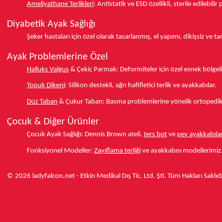
Ameliyathane Terlikleri
:
Antistatik ve ESD özellikli, sterile edilebili
Diyabetik Ayak Sağlığı
Şeker hastaları için özel olarak tasarlanmış, el yapımı, dikişsiz ve 
Ayak Problemlerine Özel
Halluks Valgus
& Çekiç Parmak:
Deformiteler için özel esnek bölgeli
Topuk Dikeni
:
Silikon destekli, ağrı hafifletici terlik ve ayakkabılar.
Düz Taban
& Çukur Taban:
Basma problemlerine yönelik ortopedik d
Çocuk & Diğer Ürünler
Çocuk Ayak Sağlığı:
Dennis Brown ateli,
ters bot
ve
pev ayakkabılar
Fonksiyonel Modeller:
Zayıflama terliği
ve ayakkabısı modellerimiz
© 2026 ladyfalcon.net - Etkin Medikal Dış Tic. Ltd. Şti. Tüm Hakları Saklıdı